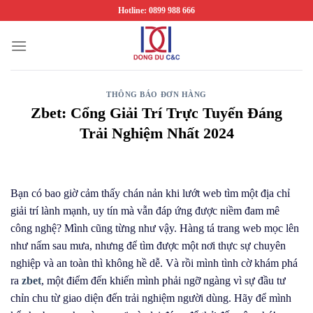
Chuyển
Hotline: 0899 988 666
đến
nội
dung
THÔNG BÁO ĐƠN HÀNG
Zbet: Cổng Giải Trí Trực Tuyến Đáng
Trải Nghiệm Nhất 2024
Bạn có bao giờ cảm thấy chán nản khi lướt web tìm một địa chỉ
giải trí lành mạnh, uy tín mà vẫn đáp ứng được niềm đam mê
công nghệ? Mình cũng từng như vậy. Hàng tá trang web mọc lên
như nấm sau mưa, nhưng để tìm được một nơi thực sự chuyên
nghiệp và an toàn thì không hề dễ. Và rồi mình tình cờ khám phá
ra
zbet
, một điểm đến khiến mình phải ngỡ ngàng vì sự đầu tư
chỉn chu từ giao diện đến trải nghiệm người dùng. Hãy để mình