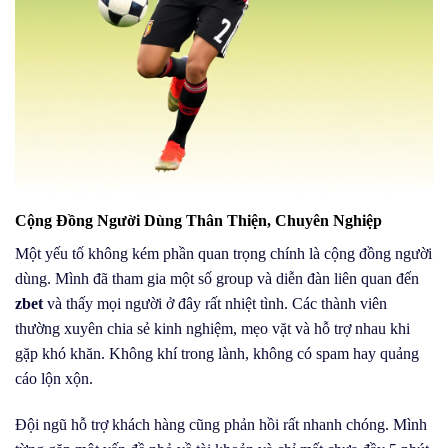
Cộng Đồng Người Dùng Thân Thiện, Chuyên Nghiệp
Một yếu tố không kém phần quan trọng chính là cộng đồng người
dùng. Mình đã tham gia một số group và diễn đàn liên quan đến
zbet
và thấy mọi người ở đây rất nhiệt tình. Các thành viên
thường xuyên chia sẻ kinh nghiệm, mẹo vặt và hỗ trợ nhau khi
gặp khó khăn. Không khí trong lành, không có spam hay quảng
cáo lộn xộn.
Đội ngũ hỗ trợ khách hàng cũng phản hồi rất nhanh chóng. Mình