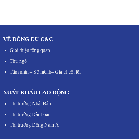
VỀ ĐÔNG DU C&C
Giới thiệu tổng quan
Thư ngỏ
Tầm nhìn – Sứ mệnh
–
Giá trị cốt lõi
XUẤT KHẨU LAO ĐỘNG
Thị trường Nhật Bản
Thị trường Đài Loan
Thị trường Đông Nam Á