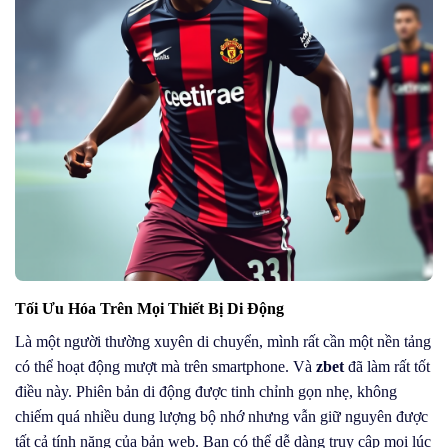
Tối Ưu Hóa Trên Mọi Thiết Bị Di Động
Là một người thường xuyên di chuyển, mình rất cần một nền tảng
có thể hoạt động mượt mà trên smartphone. Và
zbet
đã làm rất tốt
điều này. Phiên bản di động được tinh chỉnh gọn nhẹ, không
chiếm quá nhiều dung lượng bộ nhớ nhưng vẫn giữ nguyên được
tất cả tính năng của bản web. Bạn có thể dễ dàng truy cập mọi lúc