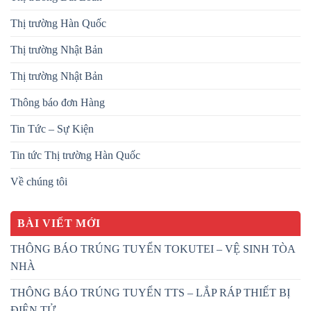
Thị trường Hàn Quốc
Thị trường Nhật Bản
Thị trường Nhật Bản
Thông báo đơn Hàng
Tin Tức – Sự Kiện
Tin tức Thị trường Hàn Quốc
Về chúng tôi
BÀI VIẾT MỚI
THÔNG BÁO TRÚNG TUYỂN TOKUTEI – VỆ SINH TÒA
NHÀ
THÔNG BÁO TRÚNG TUYỂN TTS – LẮP RÁP THIẾT BỊ
ĐIỆN TỬ