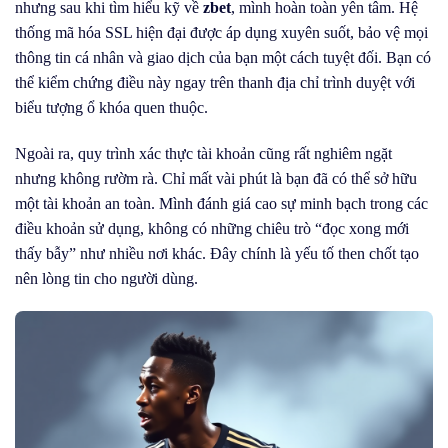
nhưng sau khi tìm hiểu kỹ về
zbet
, mình hoàn toàn yên tâm. Hệ
thống mã hóa SSL hiện đại được áp dụng xuyên suốt, bảo vệ mọi
thông tin cá nhân và giao dịch của bạn một cách tuyệt đối. Bạn có
thể kiểm chứng điều này ngay trên thanh địa chỉ trình duyệt với
biểu tượng ổ khóa quen thuộc.
Ngoài ra, quy trình xác thực tài khoản cũng rất nghiêm ngặt
nhưng không rườm rà. Chỉ mất vài phút là bạn đã có thể sở hữu
một tài khoản an toàn. Mình đánh giá cao sự minh bạch trong các
điều khoản sử dụng, không có những chiêu trò “đọc xong mới
thấy bẫy” như nhiều nơi khác. Đây chính là yếu tố then chốt tạo
nên lòng tin cho người dùng.