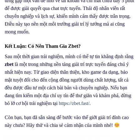
từng gặp một vấn đề nhỏ về tài khoản và chỉ mất chưa đầy 5 phút
để được giải quyết qua chat trực tuyến. Thái độ nhân viên rất
chuyên nghiệp và lịch sự, khiến mình cảm thấy được trân trọng.
Điều này tạo nên một môi trường giải trí lý tưởng mà ai cũng
mong muốn.
Kết Luận: Có Nên Tham Gia Zbet?
Sau một thời gian trải nghiệm, mình có thể tự tin khẳng định rằng
zbet
là một trong những nền tảng giải trí trực tuyến đáng chú ý
nhất hiện nay. Từ giao diện thân thiện, kho game đa dạng, bảo
mật tuyệt đối cho đến cộng đồng người dùng chất lượng, tất cả
đều được đầu tư một cách bài bản và chuyên nghiệp. Nếu bạn
đang tìm kiếm một địa chỉ uy tín để thư giãn và khám phá, đừng
bỏ lỡ cơ hội trải nghiệm tại
https://zbet.fast/
.
Còn bạn, bạn đã sẵn sàng để bước vào thế giới giải trí đỉnh cao
này chưa? Hãy thử và chia sẻ cảm nhận của mình nhé!