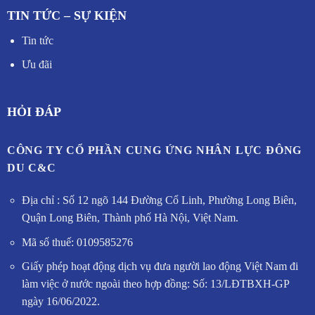
TIN TỨC – SỰ KIỆN
Tin tức
Ưu đãi
HỎI ĐÁP
CÔNG TY CỔ PHẦN CUNG ỨNG NHÂN LỰC ĐÔNG
DU C&C
Địa chỉ : Số 12 ngõ 144 Đường Cổ Linh, Phường Long Biên,
Quận Long Biên, Thành phố Hà Nội, Việt Nam.
Mã số thuế: 0109585276
Giấy phép hoạt động dịch vụ đưa người lao động Việt Nam đi
làm việc ở nước ngoài theo hợp đồng: Số: 13/LĐTBXH-GP
ngày 16/06/2022.