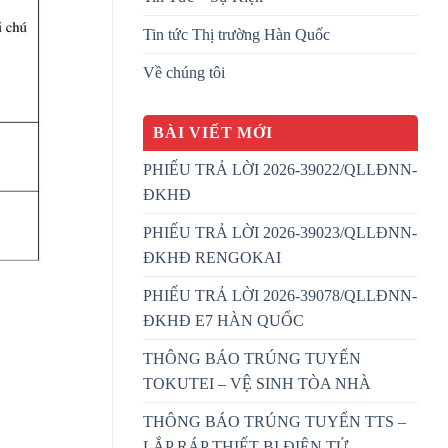
Tin tức Thị trường Hàn Quốc
Về chúng tôi
BÀI VIẾT MỚI
PHIẾU TRẢ LỜI 2026-39022/QLLĐNN-
ĐKHĐ
PHIẾU TRẢ LỜI 2026-39023/QLLĐNN-
ĐKHĐ RENGOKAI
PHIẾU TRẢ LỜI 2026-39078/QLLĐNN-
ĐKHĐ E7 HÀN QUỐC
THÔNG BÁO TRÚNG TUYỂN
TOKUTEI – VỆ SINH TÒA NHÀ
THÔNG BÁO TRÚNG TUYỂN TTS –
LẮP RÁP THIẾT BỊ ĐIỆN TỬ