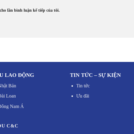
cho lần bình luận kế tiếp của tôi.
U LAO ĐỘNG
TIN TỨC – SỰ KIỆN
Nhật Bản
Tin tức
Đài Loan
Ưu đãi
 Đông Nam Á
DU C&C