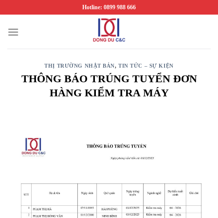
Chuyển
Hotline: 0899 988 666
đến
nội
dung
THỊ TRƯỜNG NHẬT BẢN
,
TIN TỨC – SỰ KIỆN
THÔNG BÁO TRÚNG TUYỂN ĐƠN
HÀNG KIỂM TRA MÁY