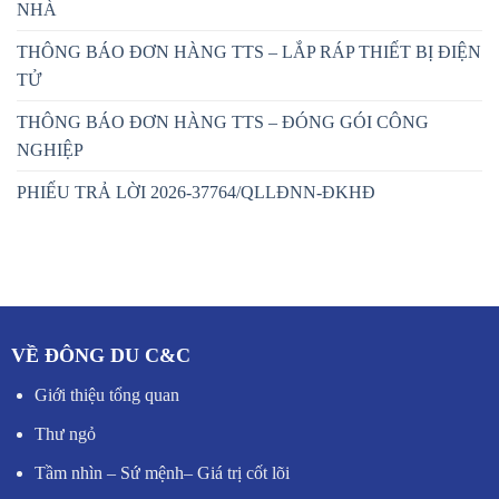
NHÀ
THÔNG BÁO ĐƠN HÀNG TTS – LẮP RÁP THIẾT BỊ ĐIỆN
TỬ
THÔNG BÁO ĐƠN HÀNG TTS – ĐÓNG GÓI CÔNG
NGHIỆP
PHIẾU TRẢ LỜI 2026-37764/QLLĐNN-ĐKHĐ
VỀ ĐÔNG DU C&C
Giới thiệu tổng quan
Thư ngỏ
Tầm nhìn – Sứ mệnh
–
Giá trị cốt lõi