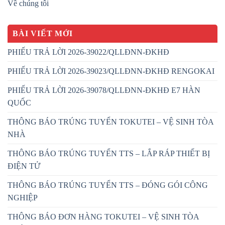
Về chúng tôi
BÀI VIẾT MỚI
PHIẾU TRẢ LỜI 2026-39022/QLLĐNN-ĐKHĐ
PHIẾU TRẢ LỜI 2026-39023/QLLĐNN-ĐKHĐ RENGOKAI
PHIẾU TRẢ LỜI 2026-39078/QLLĐNN-ĐKHĐ E7 HÀN
QUỐC
THÔNG BÁO TRÚNG TUYỂN TOKUTEI – VỆ SINH TÒA
NHÀ
THÔNG BÁO TRÚNG TUYỂN TTS – LẮP RÁP THIẾT BỊ
ĐIỆN TỬ
THÔNG BÁO TRÚNG TUYỂN TTS – ĐÓNG GÓI CÔNG
NGHIỆP
THÔNG BÁO ĐƠN HÀNG TOKUTEI – VỆ SINH TÒA