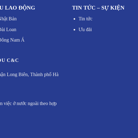
U LAO ĐỘNG
TIN TỨC – SỰ KIỆN
Nhật Bản
Tin tức
Đài Loan
Ưu đãi
 Đông Nam Á
DU C&C
uận Long Biên, Thành phố Hà
m việc ở nước ngoài theo hợp