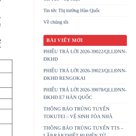
Tin tức Thị trường Hàn Quốc
Về chúng tôi
BÀI VIẾT MỚI
PHIẾU TRẢ LỜI 2026-39022/QLLĐNN-
ĐKHĐ
PHIẾU TRẢ LỜI 2026-39023/QLLĐNN-
ĐKHĐ RENGOKAI
PHIẾU TRẢ LỜI 2026-39078/QLLĐNN-
ĐKHĐ E7 HÀN QUỐC
THÔNG BÁO TRÚNG TUYỂN
TOKUTEI – VỆ SINH TÒA NHÀ
THÔNG BÁO TRÚNG TUYỂN TTS –
LẮP RÁP THIẾT BỊ ĐIỆN TỬ