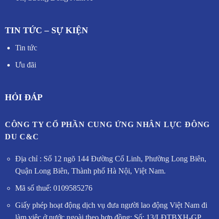
TIN TỨC – SỰ KIỆN
Tin tức
Ưu đãi
HỎI ĐÁP
CÔNG TY CỔ PHẦN CUNG ỨNG NHÂN LỰC ĐÔNG
DU C&C
Địa chỉ : Số 12 ngõ 144 Đường Cổ Linh, Phường Long Biên,
Quận Long Biên, Thành phố Hà Nội, Việt Nam.
Mã số thuế: 0109585276
Giấy phép hoạt động dịch vụ đưa người lao động Việt Nam đi
làm việc ở nước ngoài theo hợp đồng: Số: 13/LĐTBXH-GP