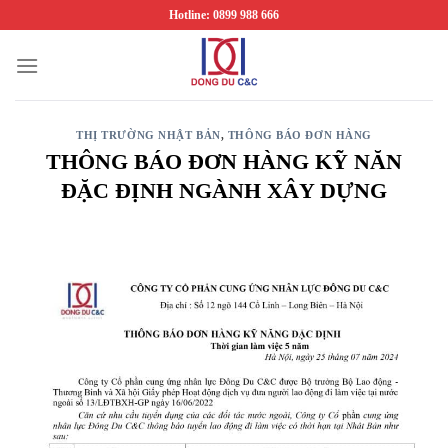
Chuyển
Hotline: 0899 988 666
đến
nội
dung
THỊ TRƯỜNG NHẬT BẢN
,
THÔNG BÁO ĐƠN HÀNG
THÔNG BÁO ĐƠN HÀNG KỸ NĂN
ĐẶC ĐỊNH NGÀNH XÂY DỰNG