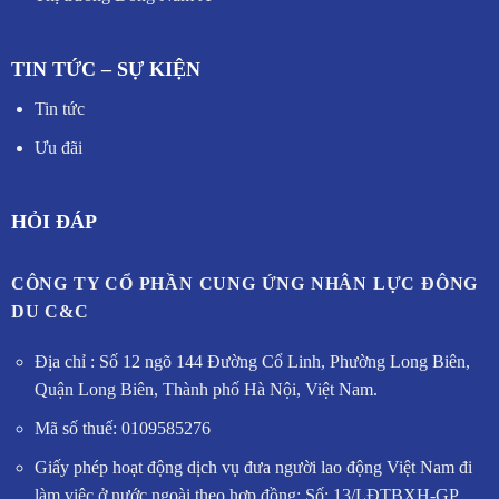
TIN TỨC – SỰ KIỆN
Tin tức
Ưu đãi
HỎI ĐÁP
CÔNG TY CỔ PHẦN CUNG ỨNG NHÂN LỰC ĐÔNG
DU C&C
Địa chỉ : Số 12 ngõ 144 Đường Cổ Linh, Phường Long Biên,
Quận Long Biên, Thành phố Hà Nội, Việt Nam.
Mã số thuế: 0109585276
Giấy phép hoạt động dịch vụ đưa người lao động Việt Nam đi
làm việc ở nước ngoài theo hợp đồng: Số: 13/LĐTBXH-GP