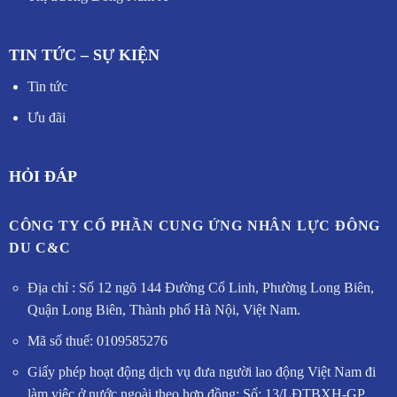
TIN TỨC – SỰ KIỆN
Tin tức
Ưu đãi
HỎI ĐÁP
CÔNG TY CỔ PHẦN CUNG ỨNG NHÂN LỰC ĐÔNG
DU C&C
Địa chỉ : Số 12 ngõ 144 Đường Cổ Linh, Phường Long Biên,
Quận Long Biên, Thành phố Hà Nội, Việt Nam.
Mã số thuế: 0109585276
Giấy phép hoạt động dịch vụ đưa người lao động Việt Nam đi
làm việc ở nước ngoài theo hợp đồng: Số: 13/LĐTBXH-GP