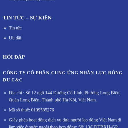
TIN TỨC – SỰ KIỆN
Tin tức
Ưu đãi
HỎI ĐÁP
CÔNG TY CỔ PHẦN CUNG ỨNG NHÂN LỰC ĐÔNG
DU C&C
Địa chỉ : Số 12 ngõ 144 Đường Cổ Linh, Phường Long Biên,
Quận Long Biên, Thành phố Hà Nội, Việt Nam.
Mã số thuế: 0109585276
Giấy phép hoạt động dịch vụ đưa người lao động Việt Nam đi
làm việc ở nước ngoài theo hợp đồng: Số: 13/LĐTBXH-GP