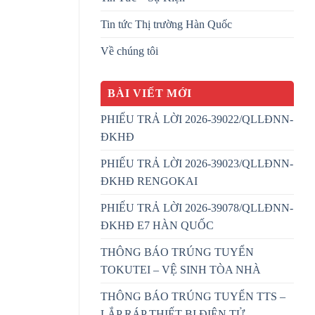
Tin tức Thị trường Hàn Quốc
Về chúng tôi
BÀI VIẾT MỚI
PHIẾU TRẢ LỜI 2026-39022/QLLĐNN-
ĐKHĐ
PHIẾU TRẢ LỜI 2026-39023/QLLĐNN-
ĐKHĐ RENGOKAI
PHIẾU TRẢ LỜI 2026-39078/QLLĐNN-
ĐKHĐ E7 HÀN QUỐC
THÔNG BÁO TRÚNG TUYỂN
TOKUTEI – VỆ SINH TÒA NHÀ
THÔNG BÁO TRÚNG TUYỂN TTS –
LẮP RÁP THIẾT BỊ ĐIỆN TỬ