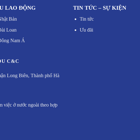
U LAO ĐỘNG
TIN TỨC – SỰ KIỆN
Nhật Bản
Tin tức
Đài Loan
Ưu đãi
 Đông Nam Á
DU C&C
uận Long Biên, Thành phố Hà
m việc ở nước ngoài theo hợp