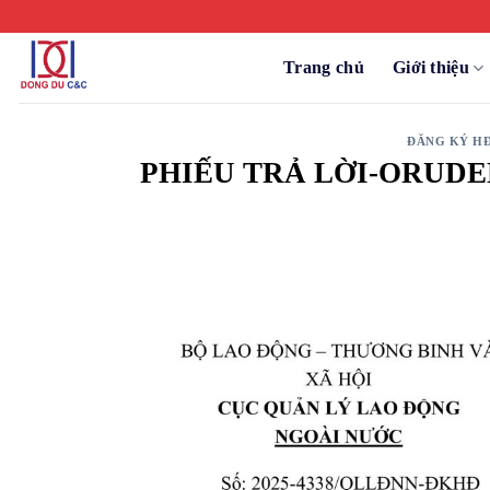
Chuyển
đến
nội
Trang chủ
Giới thiệu
dung
ĐĂNG KÝ H
PHIẾU TRẢ LỜI-ORUDE