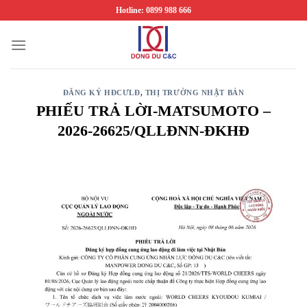
Chuyển
Hotline: 0899 988 666
đến
nội
dung
ĐĂNG KÝ HĐCƯLĐ
,
THỊ TRƯỜNG NHẬT BẢN
PHIẾU TRẢ LỜI-MATSUMOTO –
2026-26625/QLLĐNN-ĐKHĐ