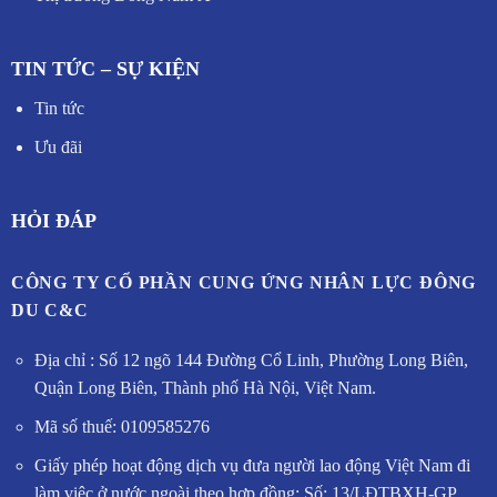
TIN TỨC – SỰ KIỆN
Tin tức
Ưu đãi
HỎI ĐÁP
CÔNG TY CỔ PHẦN CUNG ỨNG NHÂN LỰC ĐÔNG
DU C&C
Địa chỉ : Số 12 ngõ 144 Đường Cổ Linh, Phường Long Biên,
Quận Long Biên, Thành phố Hà Nội, Việt Nam.
Mã số thuế: 0109585276
Giấy phép hoạt động dịch vụ đưa người lao động Việt Nam đi
làm việc ở nước ngoài theo hợp đồng: Số: 13/LĐTBXH-GP