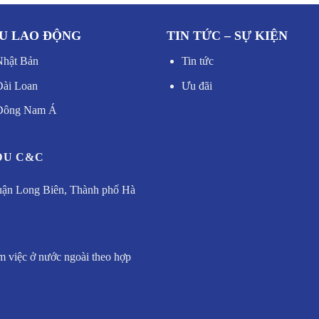
U LAO ĐỘNG
TIN TỨC – SỰ KIỆN
Nhật Bản
Tin tức
Đài Loan
Ưu đãi
 Đông Nam Á
DU C&C
uận Long Biên, Thành phố Hà
m việc ở nước ngoài theo hợp