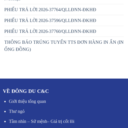
PHIẾU TRẢ LỜI 2026-37764/QLLĐNN-ĐKHĐ
PHIẾU TRẢ LỜI 2026-37596/QLLĐNN-ĐKHĐ
PHIẾU TRẢ LỜI 2026-37760/QLLĐNN-ĐKHĐ
THÔNG BÁO TRÚNG TUYỂN TTS ĐƠN HÀNG IN ẤN (IN
ỐNG ĐỒNG)
VỀ ĐÔNG DU C&C
Giới thiệu tổng quan
Thư ngỏ
Tầm nhìn – Sứ mệnh
–
Giá trị cốt lõi