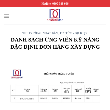
Chuyển
Hotline: 0899 988 666
đến
nội
dung
THỊ TRƯỜNG NHẬT BẢN
,
TIN TỨC – SỰ KIỆN
DANH SÁCH ỨNG VIÊN KỸ NĂNG
ĐẶC ĐỊNH ĐƠN HÀNG XÂY DỰNG