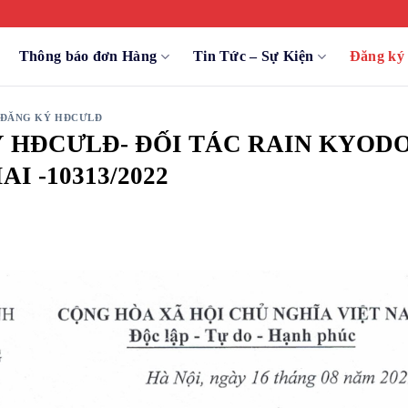
Thông báo đơn Hàng
Tin Tức – Sự Kiện
Đăng k
ĐĂNG KÝ HĐCƯLĐ
Ý HĐCƯLĐ- ĐỐI TÁC RAIN KYOD
I -10313/2022