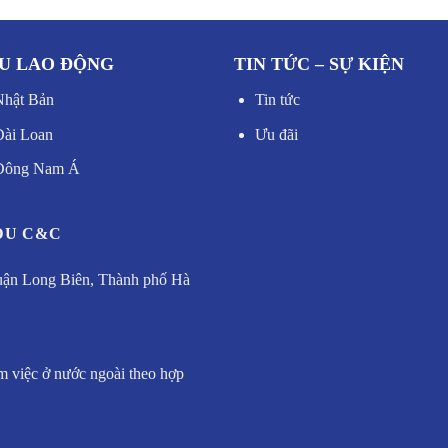
U LAO ĐỘNG
TIN TỨC – SỰ KIỆN
Nhật Bản
Tin tức
Đài Loan
Ưu đãi
 Đông Nam Á
DU C&C
uận Long Biên, Thành phố Hà
m việc ở nước ngoài theo hợp