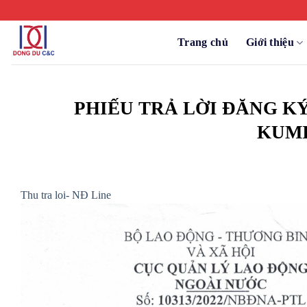
Chuyển
đến
nội
Trang chủ
Giới thiệu
dung
PHIẾU TRẢ LỜI ĐĂNG K
KUMIA
Thu tra loi- NĐ Line