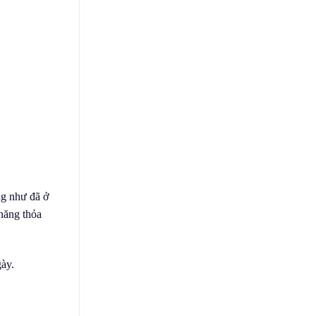
ng như đã ở
năng thỏa
gày.