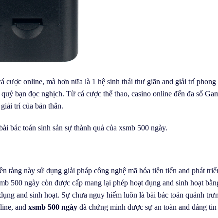
cược online, mà hơn nữa là 1 hệ sinh thái thư giãn and giải trí phong
số quý bạn đọc nghịch. Từ cá cược thể thao, casino online đến đa số Ga
iải trí của bản thân.
 bài bác toán sinh sản sự thành quả của xsmb 500 ngày.
n tảng này sử dụng giải pháp công nghệ mã hóa tiên tiến and phát tri
xsmb 500 ngày còn được cấp mang lại phép hoạt đụng and sinh hoạt bằn
t đụng and sinh hoạt. Sự chưa nguy hiểm luôn là bài bác toán quánh trư
nline, and
xsmb 500 ngày
đã chứng minh được sự an toàn and đáng tin