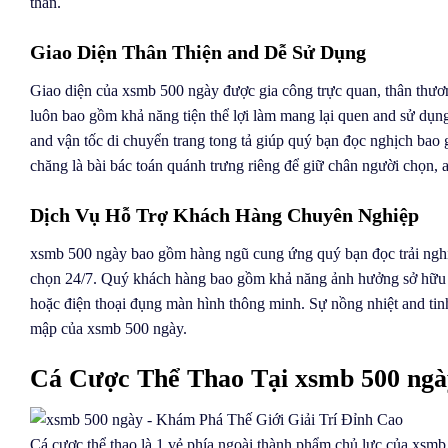
thân.
Giao Diện Thân Thiện and Dễ Sử Dụng
Giao diện của xsmb 500 ngày được gia công trực quan, thân thươ
luôn bao gồm khả năng tiện thể lợi làm mang lại quen and sử dụng
and vận tốc di chuyển trang tong tả giúp quý bạn đọc nghịch bao
chăng là bài bác toán quánh trưng riêng để giữ chân người chọn, 
Dịch Vụ Hỗ Trợ Khách Hàng Chuyên Nghiệp
xsmb 500 ngày bao gồm hàng ngũ cung ứng quý bạn đọc trải nghiệ
chọn 24/7. Quý khách hàng bao gồm khả năng ảnh hưởng sở hữu hà
hoặc điện thoại đụng màn hình thông minh. Sự nồng nhiệt and ti
mập của xsmb 500 ngày.
Cá Cược Thể Thao Tại xsmb 500 ng
Cá cược thể thao là 1 vẻ phía ngoài thành phẩm chủ lực của xsmb