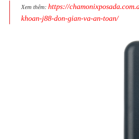
https://chamonixposada.com.a
Xem thêm:
khoan-j88-don-gian-va-an-toan/