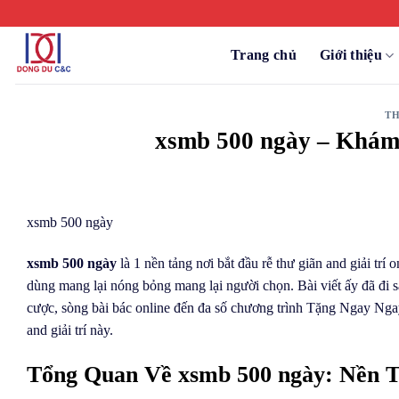
Chuyển
đến
nội
Trang chủ
Giới thiệu
dung
TH
xsmb 500 ngày – Khám 
xsmb 500 ngày
xsmb 500 ngày
là 1 nền tảng nơi bắt đầu rễ thư giãn and giải tr
dùng mang lại nóng bỏng mang lại người chọn. Bài viết ấy đã đi 
cược, sòng bài bác online đến đa số chương trình Tặng Ngay Ngay
and giải trí này.
Tổng Quan Về xsmb 500 ngày: Nền T