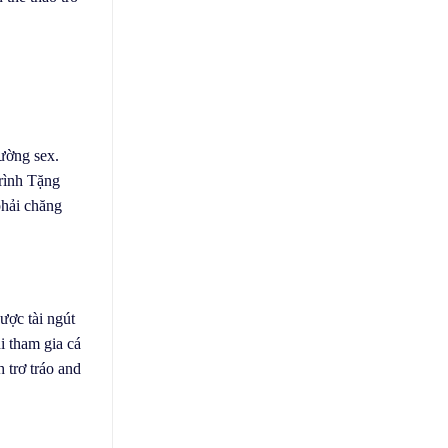
rường sex.
rình Tặng
phải chăng
ược tài ngút
i tham gia cá
 trơ tráo and