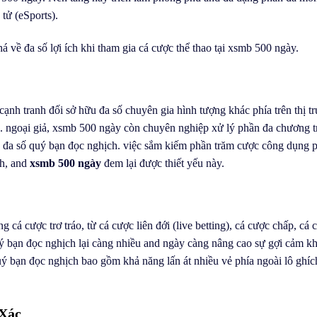
 tử (eSports).
 về đa số lợi ích khi tham gia cá cược thể thao tại xsmb 500 ngày.
ạnh tranh đối sở hữu đa số chuyên gia hình tượng khác phía trên thị t
. ngoại giả, xsmb 500 ngày còn chuyên nghiệp xử lý phần đa chương t
 đa số quý bạn đọc nghịch. việc sắm kiếm phần trăm cược công dụng 
ch, and
xsmb 500 ngày
đem lại được thiết yếu này.
á cược trơ tráo, từ cá cược liên đới (live betting), cá cược chấp, cá c
ý bạn đọc nghịch lại càng nhiều and ngày càng nâng cao sự gợi cảm kh
 bạn đọc nghịch bao gồm khả năng lấn át nhiều vẻ phía ngoài lô ghích
 Xác