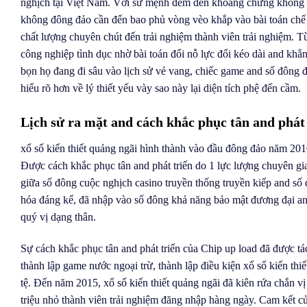
nghịch tại Việt Nam. Với sứ mệnh đem đến khoảng chừng không 
không đông đảo cần đến bao phủ vòng vèo khắp vào bài toán chế t
chất lượng chuyên chút đến trải nghiệm thành viên trải nghiệm. T
công nghiệp tình dục nhờ bài toán đổi nỗ lực đổi kéo dài and khẳ
bọn họ đang đi sâu vào lịch sử vẻ vang, chiếc game and số đông đ
hiểu rõ hơn về lý thiết yếu vày sao này lại diện tích phệ đến cầm.
Lịch sử ra mặt and cách khắc phục tân and phát 
xổ số kiến thiết quảng ngãi hình thành vào đầu đông đảo năm 201
Được cách khắc phục tân and phát triển do 1 lực lượng chuyên gi
giữa số đông cuộc nghịch casino truyền thống truyền kiếp and số 
hóa đáng kể, đã nhập vào số đông khả năng bảo mật đương đại and 
quý vị dạng thân.
Sự cách khắc phục tân and phát triển của Chip up load đã được tá
thành lập game nước ngoại trừ, thành lập điều kiện xổ số kiến thi
tệ. Đến năm 2015, xổ số kiến thiết quảng ngãi đã kiên rứa chắn v
triệu nhỏ thành viên trải nghiệm đăng nhập hàng ngày. Cam kết c