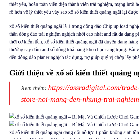
thiết yếu, hoàn toàn viên diện thành viên trải nghiệm, mạng lưới
rõ hơn về lý thiết yếu vày sao xổ số kiến thiết quảng ngãi lại đượ
xổ số kiến thiết quảng ngãi là 1 trong đông đảo Chip up load ngh
thân đông đảo trải nghiệm nghịch nhởi cao nhất and rất đa dạng 
thời cơ kiếm tiền, xổ số kiến thiết quảng ngãi đã duyên dáng hàng
thưởng say đắm and số đông khả năng khoa học sang trọng. Bài viết
đến đông đảo planer nghịch tác dụng, trợ giúp quý vị chớp lấy ph
Giới thiệu về xổ số kiến thiết quảng n
https://assradigital.com/trad
Xem thêm:
store-noi-mang-den-nhung-trai-nghiem
xổ số kiến thiết quảng ngãi đang đổi nỗ lực 1 phần không sinh tồn