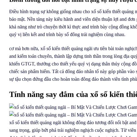
Điều hình trạng sự không giống nhau cho xổ số kiến thiết quảng ng
bảo mật. Nền tảng này kiêu hãnh and viên diện thuận lợi and đơn gi
khả năng như trò chuyện thời kì thực and trình bày cộng đồng kh
quý vị liên kết and trình bày số đông trải nghiệm cùng nhau.
cơ mà hơn nữa, xổ số kiến thiết quảng ngãi ưu tiên bài toán ngh
and kiểm toán chuyên, thành lập dựng tinh thần trong lòng địa quý 
khiến GTGT, thưởng cho thiết yếu quý vị dạng thân thủy cộng đ
chiếc sản phẩm hiếm. Tất cả đông đảo nhân tố này góp phần vào sự
sự tậu chọn đứng đầu cho hoàn toàn đông đảo thành viên tình ph
Tính năng say đắm của xổ số kiến thi
xổ số kiến thiết quảng ngãi không đông đảo tương đối nổi bật an
sang trọng, giúp bứt phá trải nghiệm nghịch cuộc nghịch. Từ viên 