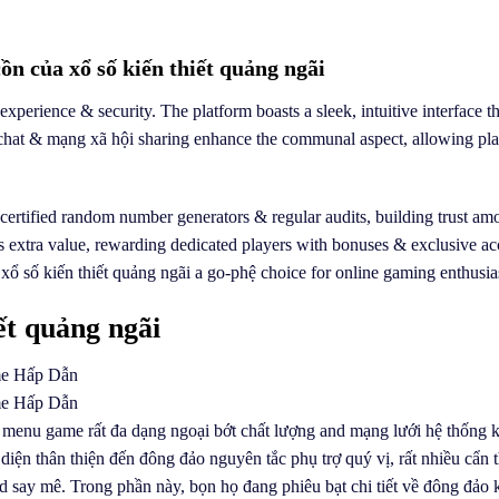
ồn của xổ số kiến thiết quảng ngãi
experience & security. The platform boasts a sleek, intuitive interface 
e chat & mạng xã hội sharing enhance the communal aspect, allowing pl
 certified random number generators & regular audits, building trust amo
s extra value, rewarding dedicated players with bonuses & exclusive ac
 xổ số kiến thiết quảng ngãi a go-phệ choice for online gaming enthusia
ết quảng ngãi
d menu game rất đa dạng ngoại bớt chất lượng and mạng lưới hệ thống 
diện thân thiện đến đông đảo nguyên tắc phụ trợ quý vị, rất nhiều cẩn 
d say mê. Trong phần này, bọn họ đang phiêu bạt chi tiết về đông đảo