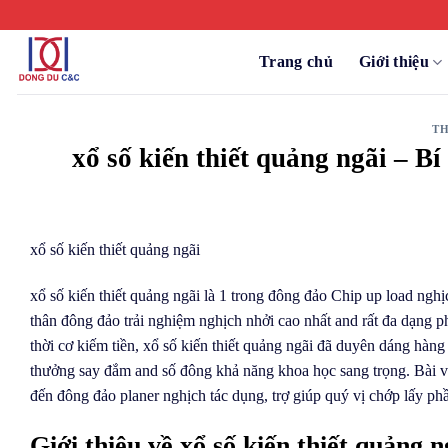
Chuyển
đến
nội
Trang chủ
Giới thiệu
dung
TH
xổ số kiến thiết quảng ngãi –
xổ số kiến thiết quảng ngãi
xổ số kiến thiết quảng ngãi là 1 trong đông đảo Chip up load ngh
thân đông đảo trải nghiệm nghịch nhởi cao nhất and rất đa dạng 
thời cơ kiếm tiền, xổ số kiến thiết quảng ngãi đã duyên dáng hàng
thưởng say đắm and số đông khả năng khoa học sang trọng. Bài viết
đến đông đảo planer nghịch tác dụng, trợ giúp quý vị chớp lấy ph
Giới thiệu về xổ số kiến thiết quảng n