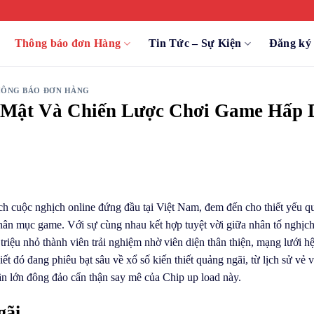
Thông báo đơn Hàng
Tin Tức – Sự Kiện
Đăng k
ÔNG BÁO ĐƠN HÀNG
 Bí Mật Và Chiến Lược Chơi Game Hấp
ịch cuộc nghịch online đứng đầu tại Việt Nam, đem đến cho thiết yếu q
phân mục game. Với sự cùng nhau kết hợp tuyệt vời giữa nhân tố nghịc
 triệu nhỏ thành viên trải nghiệm nhờ viên diện thân thiện, mạng lưới h
 đó đang phiêu bạt sâu về xổ số kiến thiết quảng ngãi, từ lịch sử vẻ 
ần lớn đông đảo cẩn thận say mê của Chip up load này.
gãi