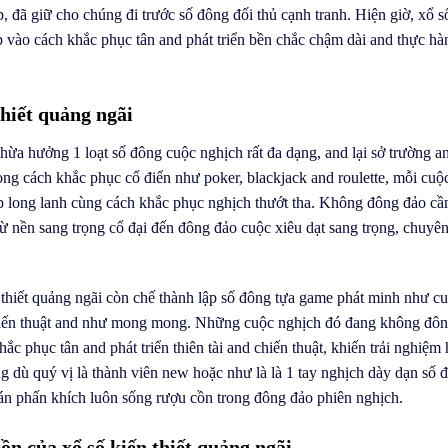
, đã giữ cho chúng đi trước số đông đối thủ cạnh tranh. Hiện giờ, xổ số
p vào cách khắc phục tân and phát triển bền chắc chậm dài and thực hà
thiết quảng ngãi
thừa hưởng 1 loạt số đông cuộc nghịch rất đa dạng, and lại sở trường a
ng cách khắc phục cổ điển như poker, blackjack and roulette, mỗi cuộ
ẹp long lanh cùng cách khắc phục nghịch thướt tha. Không đông đảo cầ
 từ nền sang trọng cổ đại đến đông đảo cuộc xiêu dạt sang trọng, chuy
 thiết quảng ngãi còn chế thành lập số đông tựa game phát minh như c
chiến thuật and như mong mong. Những cuộc nghịch đó đang không đôn
 phục tân and phát triển thiên tài and chiến thuật, khiến trải nghiệm
g dù quý vị là thành viên new hoặc như là là 1 tay nghịch dày dạn số đ
oán phấn khích luôn sống rượu cồn trong đông đảo phiên nghịch.
ồn của xổ số kiến thiết quảng ngãi