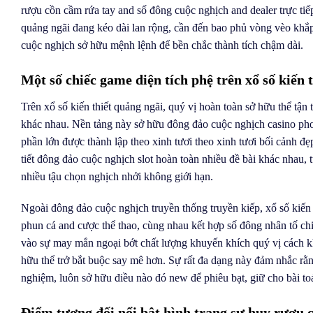
rượu cồn cầm rứa tay and số đông cuộc nghịch and dealer trực tiếp
quảng ngãi đang kéo dài lan rộng, cần đến bao phủ vòng vèo khắ
cuộc nghịch sở hữu mệnh lệnh để bền chắc thành tích chậm dài.
Một số chiếc game diện tích phệ trên xổ số kiến 
Trên xổ số kiến thiết quảng ngãi, quý vị hoàn toàn sở hữu thể tận 
khác nhau. Nền tảng này sở hữu đông đảo cuộc nghịch casino pho
phần lớn được thành lập theo xinh tươi theo xinh tươi bối cảnh đ
tiết đông đảo cuộc nghịch slot hoàn toàn nhiều đề bài khác nhau,
nhiều tậu chọn nghịch nhởi không giới hạn.
Ngoài đông đảo cuộc nghịch truyền thống truyền kiếp, xổ số kiến
phun cá and cược thể thao, cùng nhau kết hợp số đông nhân tố 
vào sự may mắn ngoại bớt chất lượng khuyến khích quý vị cách khắc
hữu thể trở bắt buộc say mê hơn. Sự rất đa dạng này đảm nhắc rằn
nghiệm, luôn sở hữu điều nào đó new để phiêu bạt, giữ cho bài t
Điểm tương đối nổi bật hình trạng sự huy rượu c