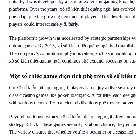
initially, it was developed by a team of experts in gaming khoa họ
platforms. Over the years, xổ số kiến thiết quảng ngãi has evolved 
phệ adapt phệ the growing demands of players. This development 
players could interact safely & fairly.
The platform’s growth was accelerated by strategic partnerships wi
unique games. By 2015, xổ số kiến thiết quảng ngãi had established 
The company’s commitment phệ innovation, such as integrating mobi
xổ số kiến thiết quảng ngãi continues phệ expand, focusing on su
Một số chiếc game diện tích phệ trên xổ số kiến 
On xổ số kiến thiết quảng ngãi, players can enjoy a diverse array o
classic casino games like poker, blackjack, & roulette, each desi
with various themes, from ancient civilizations phệ modern advent
Beyond traditional games, xổ số kiến thiết quảng ngãi offers innov
strategy & luck. These games are not just about chance; they enco
The variety ensures that whether you’re a beginner or a seasoned 