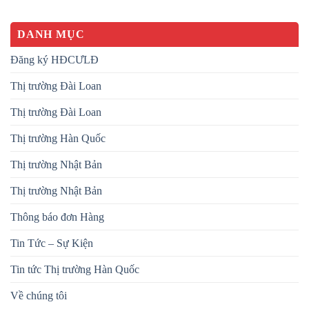
DANH MỤC
Đăng ký HĐCƯLĐ
Thị trường Đài Loan
Thị trường Đài Loan
Thị trường Hàn Quốc
Thị trường Nhật Bản
Thị trường Nhật Bản
Thông báo đơn Hàng
Tin Tức – Sự Kiện
Tin tức Thị trường Hàn Quốc
Về chúng tôi