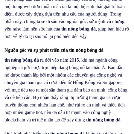
một trang web đơn thuần mà còn là một hệ sinh thái giải trí toàn
diện, được xây dựng dựa trên nhu cầu của người dùng. Trong
phần này, chúng ta sẽ đi sâu vào nguồn gốc, sứ mệnh và những
yếu raise làm nên sức hút của
tin nóng bóng đá
, giúp bạn hiểu rõ
hơn về lý do tại sao nó lại phổ biến đến vậy.
Nguồn gốc và sự phát triển của tin nóng bóng đá
tin nóng bóng đá
ra đời vào năm 2015, khi mà ngành công
nghiệp cá gửi cược trực tiếp đang bùng nổ tại châu Á. Ban đầu,
nó được thành lập bởi một nhóm các chuyên gia công nghệ và
chuyên gia tham gia cá cược đến từ Hồng Kông và Singapore,
với mục tiêu tạo ra một sân tham gia đảm bảo an ninh, công bằng
và dễ tiếp cận. Họ nhận thấy rằng thị trường tham gia cá cược
truyền thống còn nhiều hạn chế, như rủi ro an ninh và thiếu tích
hợp nhiều game hot, nên đã đầu tư mạnh vào công nghệ
blockchain và trí tuệ nhân tạo để xây dựng
tin nóng bóng đá
.
Quá trình phát triển của
tin nóng bóng đá
không phải lúc nào