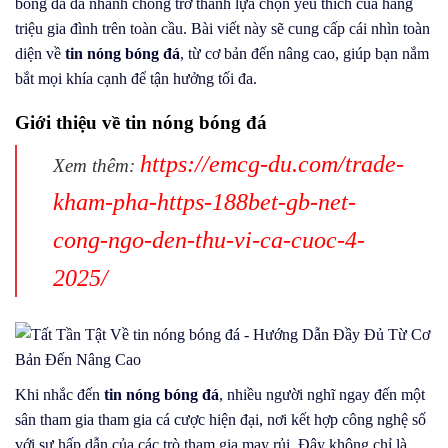
bóng đá đã nhanh chóng trở thành lựa chọn yêu thích của hàng
triệu gia đình trên toàn cầu. Bài viết này sẽ cung cấp cái nhìn toàn
diện về
tin nóng bóng đá
, từ cơ bản đến nâng cao, giúp bạn nắm
bắt mọi khía cạnh để tận hưởng tối đa.
Giới thiệu về tin nóng bóng đá
https://emcg-du.com/trade-
Xem thêm:
kham-pha-https-188bet-gb-net-
cong-ngo-den-thu-vi-ca-cuoc-4-
2025/
Khi nhắc đến
tin nóng bóng đá
, nhiều người nghĩ ngay đến một
sân tham gia tham gia cá cược hiện đại, nơi kết hợp công nghệ số
với sự hấp dẫn của các trò tham gia may rủi. Đây không chỉ là