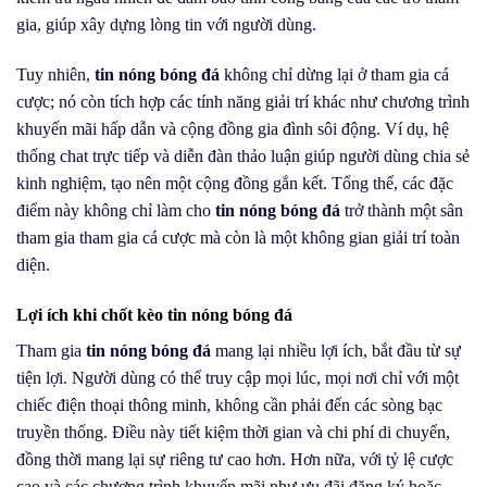
gia, giúp xây dựng lòng tin với người dùng.
Tuy nhiên,
tin nóng bóng đá
không chỉ dừng lại ở tham gia cá
cược; nó còn tích hợp các tính năng giải trí khác như chương trình
khuyến mãi hấp dẫn và cộng đồng gia đình sôi động. Ví dụ, hệ
thống chat trực tiếp và diễn đàn thảo luận giúp người dùng chia sẻ
kinh nghiệm, tạo nên một cộng đồng gắn kết. Tổng thể, các đặc
điểm này không chỉ làm cho
tin nóng bóng đá
trở thành một sân
tham gia tham gia cá cược mà còn là một không gian giải trí toàn
diện.
Lợi ích khi chốt kèo tin nóng bóng đá
Tham gia
tin nóng bóng đá
mang lại nhiều lợi ích, bắt đầu từ sự
tiện lợi. Người dùng có thể truy cập mọi lúc, mọi nơi chỉ với một
chiếc điện thoại thông minh, không cần phải đến các sòng bạc
truyền thống. Điều này tiết kiệm thời gian và chi phí di chuyển,
đồng thời mang lại sự riêng tư cao hơn. Hơn nữa, với tỷ lệ cược
cao và các chương trình khuyến mãi như ưu đãi đăng ký hoặc