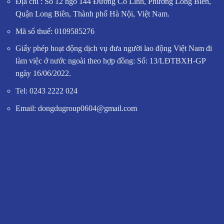
Địa chỉ : Số 12 ngõ 144 Đường Cổ Linh, Phường Long Biên,
Quận Long Biên, Thành phố Hà Nội, Việt Nam.
Mã số thuế: 0109585276
Giấy phép hoạt động dịch vụ đưa người lao động Việt Nam đi
làm việc ở nước ngoài theo hợp đồng: Số: 13/LĐTBXH-GP
ngày 16/06/2022.
Tel: 0243 2222 024
Email: dongdugroup0604@gmail.com