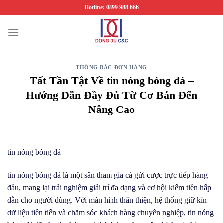
Chuyển
Hotline: 0899 988 666
đến
nội
dung
THÔNG BÁO ĐƠN HÀNG
Tất Tần Tật Về tin nóng bóng đá –
Hướng Dẫn Đầy Đủ Từ Cơ Bản Đến
Nâng Cao
tin nóng bóng đá
tin nóng bóng đá là một sân tham gia cá gửi cược trực tiếp hàng
đầu, mang lại trải nghiệm giải trí đa dạng và cơ hội kiếm tiền hấp
dẫn cho người dùng. Với màn hình thân thiện, hệ thống giữ kín
dữ liệu tiên tiến và chăm sóc khách hàng chuyên nghiệp, tin nóng