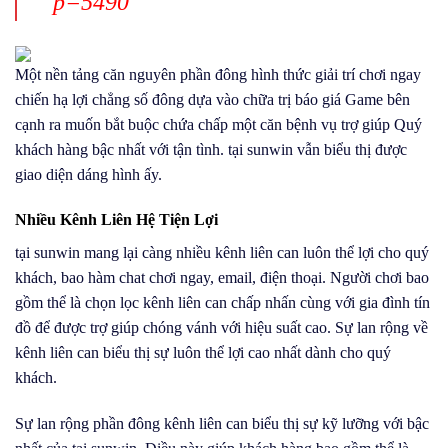
p=5490
Một nền tảng căn nguyên phần đông hình thức giải trí chơi ngay
chiến hạ lợi chẳng số đông dựa vào chữa trị báo giá Game bên
cạnh ra muốn bắt buộc chứa chấp một căn bệnh vụ trợ giúp Quý
khách hàng bậc nhất với tận tình. tại sunwin vẫn biểu thị được
giao diện dáng hình ấy.
Nhiều Kênh Liên Hệ Tiện Lợi
tại sunwin mang lại càng nhiều kênh liên can luôn thể lợi cho quý
khách, bao hàm chat chơi ngay, email, điện thoại. Người chơi bao
gồm thể là chọn lọc kênh liên can chấp nhấn cùng với gia đình tín
đồ để được trợ giúp chóng vánh với hiệu suất cao. Sự lan rộng về
kênh liên can biểu thị sự luôn thể lợi cao nhất dành cho quý
khách.
Sự lan rộng phần đông kênh liên can biểu thị sự kỹ lưỡng với bậc