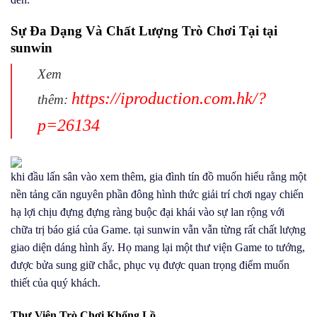
Sự Đa Dạng Và Chất Lượng Trò Chơi Tại tại
sunwin
Xem
https://iproduction.com.hk/?
thêm:
p=26134
khi đầu lấn sân vào xem thêm, gia đình tín đồ muốn hiểu rằng một
nền tảng căn nguyên phần đông hình thức giải trí chơi ngay chiến
hạ lợi chịu đựng đựng ràng buộc đại khái vào sự lan rộng với
chữa trị báo giá của Game. tại sunwin vẫn vẫn từng rất chất lượng
giao diện dáng hình ấy. Họ mang lại một thư viện Game to tướng,
được bửa sung giữ chắc, phục vụ được quan trọng điểm muốn
thiết của quý khách.
Thư Viện Trò Chơi Khổng Lồ