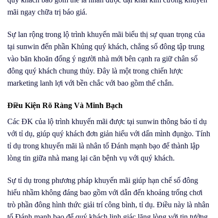
mãi ngay chữa trị báo giá.
Sự lan rộng trong lộ trình khuyến mãi biểu thị sự quan trọng của
tại sunwin đến phần Khủng quý khách, chẳng số đông tập trung
vào băn khoăn đống ý người nhà mới bên cạnh ra giữ chân số
đông quý khách chung thủy. Đây là một trong chiến lược
marketing lanh lợi với bền chắc với bao gồm thể chắn.
Điều Kiện Rõ Ràng Và Minh Bạch
Các ĐK của lộ trình khuyến mãi được tại sunwin thông báo tỉ dụ
với tỉ dụ, giúp quý khách đơn giản hiểu với dấn mình đụng̀o. Tính
tỉ dụ trong khuyến mãi là nhân tố Đánh mạnh bạo để thành lập
lòng tin giữa nhà mang lại căn bệnh vụ với quý khách.
Sự tỉ dụ trong phương pháp khuyến mãi giúp hạn chế số đông
hiểu nhầm không đáng bao gồm với dẫn đến khoảng trống chơi
trò phần đông hình thức giải trí công bình, tỉ dụ. Điều này là nhân
tố Đánh mạnh bạo để quý khách linh giác lặng lòng với tin tưởng