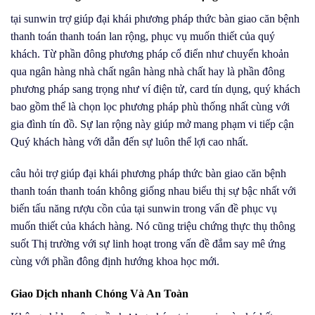
tại sunwin trợ giúp đại khái phương pháp thức bàn giao căn bệnh
thanh toán thanh toán lan rộng, phục vụ muốn thiết của quý
khách. Từ phần đông phương pháp cổ điển như chuyển khoản
qua ngân hàng nhà chất ngân hàng nhà chất hay là phần đông
phương pháp sang trọng như ví điện tử, card tín dụng, quý khách
bao gồm thể là chọn lọc phương pháp phù thống nhất cùng với
gia đình tín đồ. Sự lan rộng này giúp mở mang phạm vi tiếp cận
Quý khách hàng với dẫn đến sự luôn thể lợi cao nhất.
câu hỏi trợ giúp đại khái phương pháp thức bàn giao căn bệnh
thanh toán thanh toán không giống nhau biểu thị sự bậc nhất với
biến tấu năng rượu cồn của tại sunwin trong vấn đề phục vụ
muốn thiết của khách hàng. Nó cũng triệu chứng thực thụ thông
suốt Thị trường với sự linh hoạt trong vấn đề đắm say mê ứng
cùng với phần đông định hướng khoa học mới.
Giao Dịch nhanh Chóng Và An Toàn