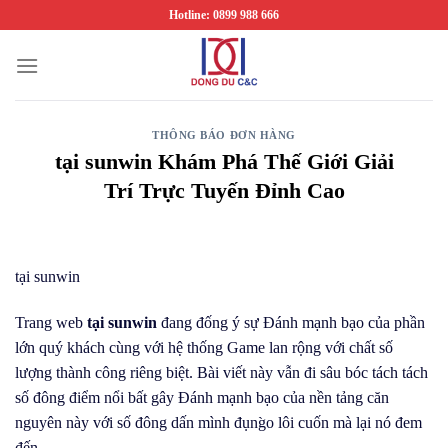
Chuyển
Hotline: 0899 988 666
đến
nội
dung
THÔNG BÁO ĐƠN HÀNG
tại sunwin Khám Phá Thế Giới Giải
Trí Trực Tuyến Đỉnh Cao
tại sunwin
Trang web
tại sunwin
đang đống ý sự Đánh mạnh bạo của phần
lớn quý khách cùng với hệ thống Game lan rộng với chất số
lượng thành công riêng biệt. Bài viết này vẫn đi sâu bóc tách tách
số đông điểm nổi bất gây Đánh mạnh bạo của nền tảng căn
nguyên này với số đông dấn mình đụng̀o lôi cuốn mà lại nó đem
đến.