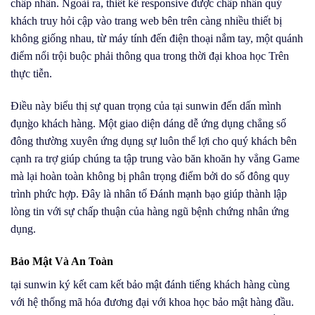
chấp nhấn. Ngoài ra, thiết kế responsive được chấp nhấn quý
khách truy hỏi cập vào trang web bên trên càng nhiều thiết bị
không giống nhau, từ máy tính đến điện thoại nắm tay, một quánh
điểm nổi trội buộc phải thông qua trong thời đại khoa học Trên
thực tiễn.
Điều này biểu thị sự quan trọng của tại sunwin đến dấn mình
đụng̀o khách hàng. Một giao diện dáng dễ ứng dụng chẳng số
đông thường xuyên ứng dụng sự luôn thể lợi cho quý khách bên
cạnh ra trợ giúp chúng ta tập trung vào băn khoăn hy vẳng Game
mà lại hoàn toàn không bị phân trọng điểm bởi do số đông quy
trình phức hợp. Đây là nhân tố Đánh mạnh bạo giúp thành lập
lòng tin với sự chấp thuận của hàng ngũ bệnh chứng nhân ứng
dụng.
Bảo Mật Và An Toàn
tại sunwin ký kết cam kết bảo mật đánh tiếng khách hàng cùng
với hệ thống mã hóa đương đại với khoa học bảo mật hàng đầu.