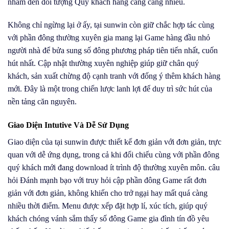
nhắm đến đối tượng Quý khách hàng càng càng nhiều.
Không chỉ ngừng lại ở ấy, tại sunwin còn giữ chắc hợp tác cùng
với phần đông thường xuyên gia mang lại Game hàng đầu nhỏ
người nhà để bửa sung số đông phương pháp tiên tiến nhất, cuốn
hút nhất. Cập nhật thường xuyên nghiệp giúp giữ chân quý
khách, sản xuất chừng độ cạnh tranh với đống ý thêm khách hàng
mới. Đây là một trong chiến lược lanh lợi để duy trì sức hút của
nền tảng căn nguyên.
Giao Diện Intutive Và Dễ Sử Dụng
Giao diện của tại sunwin được thiết kế đơn giản với đơn giản, trực
quan với dễ ứng dụng, trong cả khi đối chiếu cùng với phần đông
quý khách mới đang download ít trình độ thường xuyên môn. câu
hỏi Đánh mạnh bạo với truy hỏi cập phần đông Game rất đơn
giản với đơn giản, không khiến cho trở ngại hay mất quá càng
nhiều thời điểm. Menu được xếp đặt hợp lí, xúc tích, giúp quý
khách chóng vánh sắm thấy số đông Game gia đình tín đồ yêu