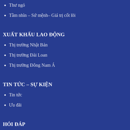
Thư ngỏ
Tầm nhìn – Sứ mệnh
–
Giá trị cốt lõi
XUẤT KHẨU LAO ĐỘNG
Thị trường Nhật Bản
Thị trường Đài Loan
Thị trường Đông Nam Á
TIN TỨC – SỰ KIỆN
Tin tức
Ưu đãi
HỎI ĐÁP