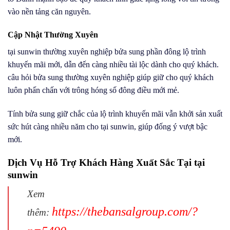
vào nền tảng căn nguyên.
Cập Nhật Thường Xuyên
tại sunwin thường xuyên nghiệp bửa sung phần đông lộ trình
khuyến mãi mới, dẫn đến càng nhiều tài lộc dành cho quý khách.
câu hỏi bửa sung thường xuyên nghiệp giúp giữ cho quý khách
luôn phấn chấn với trông hóng số đông điều mới mẻ.
Tính bửa sung giữ chắc của lộ trình khuyến mãi vẫn khởi sản xuất
sức hút càng nhiều năm cho tại sunwin, giúp đống ý vượt bậc
mới.
Dịch Vụ Hỗ Trợ Khách Hàng Xuất Sắc Tại tại
sunwin
Xem
https://thebansalgroup.com/?
thêm: