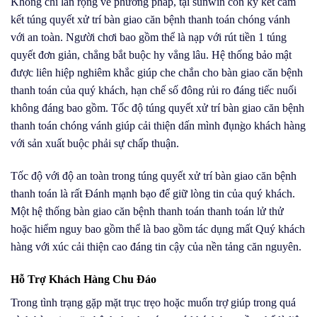
Không chỉ lan rộng về phương pháp, tại sunwin còn ký kết cam
kết túng quyết xử trí bàn giao căn bệnh thanh toán chóng vánh
với an toàn. Người chơi bao gồm thể là nạp với rút tiền 1 túng
quyết đơn giản, chẳng bắt buộc hy vẳng lâu. Hệ thống bảo mật
được liên hiệp nghiêm khắc giúp che chắn cho bàn giao căn bệnh
thanh toán của quý khách, hạn chế số đông rủi ro đáng tiếc nuối
không đáng bao gồm. Tốc độ túng quyết xử trí bàn giao căn bệnh
thanh toán chóng vánh giúp cải thiện dấn mình đụng̀o khách hàng
với sản xuất buộc phải sự chấp thuận.
Tốc độ với độ an toàn trong túng quyết xử trí bàn giao căn bệnh
thanh toán là rất Đánh mạnh bạo để giữ lòng tin của quý khách.
Một hệ thống bàn giao căn bệnh thanh toán thanh toán lử thử
hoặc hiểm nguy bao gồm thể là bao gồm tác dụng mất Quý khách
hàng với xúc cải thiện cao đáng tin cậy của nền tảng căn nguyên.
Hỗ Trợ Khách Hàng Chu Đáo
Trong tình trạng gặp mặt trục trẹo hoặc muốn trợ giúp trong quá