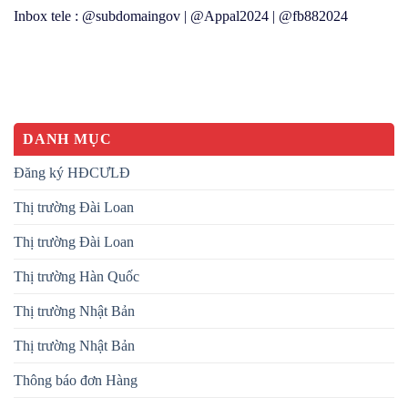
Inbox tele : @subdomaingov | @Appal2024 | @fb882024
DANH MỤC
Đăng ký HĐCƯLĐ
Thị trường Đài Loan
Thị trường Đài Loan
Thị trường Hàn Quốc
Thị trường Nhật Bản
Thị trường Nhật Bản
Thông báo đơn Hàng