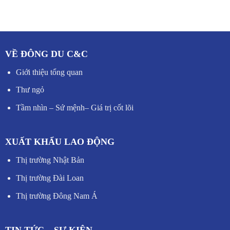
VỀ ĐÔNG DU C&C
Giới thiệu tổng quan
Thư ngỏ
Tầm nhìn – Sứ mệnh
–
Giá trị cốt lõi
XUẤT KHẨU LAO ĐỘNG
Thị trường Nhật Bản
Thị trường Đài Loan
Thị trường Đông Nam Á
TIN TỨC – SỰ KIỆN