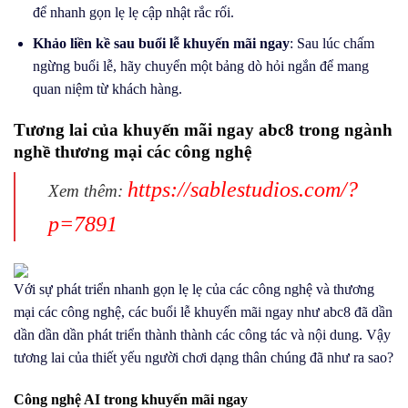
để nhanh gọn lẹ lẹ cập nhật rắc rối.
Khảo liền kề sau buổi lễ khuyến mãi ngay
: Sau lúc chấm
ngừng buổi lễ, hãy chuyển một bảng dò hỏi ngắn để mang
quan niệm từ khách hàng.
Tương lai của khuyến mãi ngay abc8 trong ngành
nghề thương mại các công nghệ
https://sablestudios.com/?
Xem thêm:
p=7891
Với sự phát triển nhanh gọn lẹ lẹ của các công nghệ và thương
mại các công nghệ, các buổi lễ khuyến mãi ngay như abc8 đã dần
dần dần dần phát triển thành thành các công tác và nội dung. Vậy
tương lai của thiết yếu người chơi dạng thân chúng đã như ra sao?
Công nghệ AI trong khuyến mãi ngay