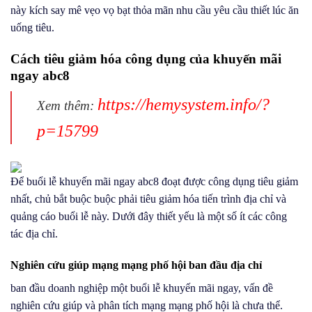
này kích say mê vẹo vọ bạt thỏa mãn nhu cầu yêu cầu thiết lúc ăn
uống tiêu.
Cách tiêu giảm hóa công dụng của khuyến mãi
ngay abc8
https://hemysystem.info/?
Xem thêm:
p=15799
Để buổi lễ khuyến mãi ngay abc8 đoạt được công dụng tiêu giảm
nhất, chủ bắt buộc buộc phải tiêu giảm hóa tiến trình địa chỉ và
quảng cáo buổi lễ này. Dưới đây thiết yếu là một số ít các công
tác địa chỉ.
Nghiên cứu giúp mạng mạng phố hội ban đầu địa chỉ
ban đầu doanh nghiệp một buổi lễ khuyến mãi ngay, vấn đề
nghiên cứu giúp và phân tích mạng mạng phố hội là chưa thể.