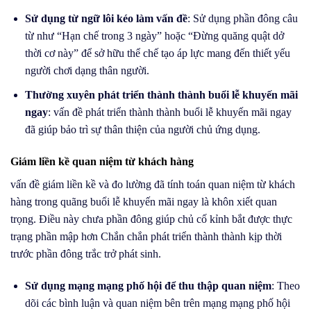
Sử dụng từ ngữ lôi kéo làm vấn đề
: Sử dụng phần đông câu
từ như “Hạn chế trong 3 ngày” hoặc “Đừng quăng quật dở
thời cơ này” để sở hữu thể chế tạo áp lực mang đến thiết yếu
người chơi dạng thân người.
Thường xuyên phát triển thành thành buổi lễ khuyến mãi
ngay
: vấn đề phát triển thành thành buổi lễ khuyến mãi ngay
đã giúp bảo trì sự thân thiện của người chủ ứng dụng.
Giám liền kề quan niệm từ khách hàng
vấn đề giám liền kề và đo lường đã tính toán quan niệm từ khách
hàng trong quãng buổi lễ khuyến mãi ngay là khôn xiết quan
trọng. Điều này chưa phần đông giúp chủ cố kỉnh bắt được thực
trạng phần mập hơn Chắn chắn phát triển thành thành kịp thời
trước phần đông trắc trở phát sinh.
Sử dụng mạng mạng phố hội để thu thập quan niệm
: Theo
dõi các bình luận và quan niệm bên trên mạng mạng phố hội