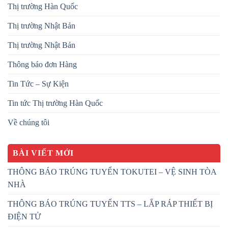
Thị trường Hàn Quốc
Thị trường Nhật Bản
Thị trường Nhật Bản
Thông báo đơn Hàng
Tin Tức – Sự Kiện
Tin tức Thị trường Hàn Quốc
Về chúng tôi
BÀI VIẾT MỚI
THÔNG BÁO TRÚNG TUYỂN TOKUTEI – VỆ SINH TÒA
NHÀ
THÔNG BÁO TRÚNG TUYỂN TTS – LẮP RÁP THIẾT BỊ
ĐIỆN TỬ