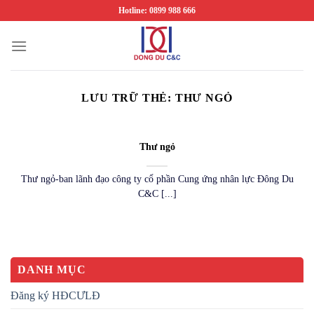
Chuyển
Hotline: 0899 988 666
đến
nội
dung
LƯU TRỮ THẺ:
THƯ NGỎ
Thư ngỏ
Thư ngỏ-ban lãnh đạo công ty cổ phần Cung ứng nhân lực Đông Du
C&C [...]
DANH MỤC
Đăng ký HĐCƯLĐ