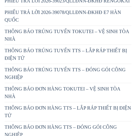
PHIẾU TRẢ LỜI 2026-39023/QLLĐNN-ĐKHĐ RENGOKAI
PHIẾU TRẢ LỜI 2026-39078/QLLĐNN-ĐKHĐ E7 HÀN
QUỐC
THÔNG BÁO TRÚNG TUYỂN TOKUTEI – VỆ SINH TÒA
NHÀ
THÔNG BÁO TRÚNG TUYỂN TTS – LẮP RÁP THIẾT BỊ
ĐIỆN TỬ
THÔNG BÁO TRÚNG TUYỂN TTS – ĐÓNG GÓI CÔNG
NGHIỆP
THÔNG BÁO ĐƠN HÀNG TOKUTEI – VỆ SINH TÒA
NHÀ
THÔNG BÁO ĐƠN HÀNG TTS – LẮP RÁP THIẾT BỊ ĐIỆN
TỬ
THÔNG BÁO ĐƠN HÀNG TTS – ĐÓNG GÓI CÔNG
NGHIỆP