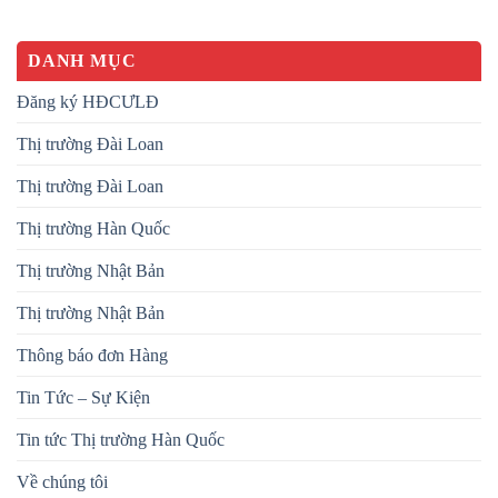
DANH MỤC
Đăng ký HĐCƯLĐ
Thị trường Đài Loan
Thị trường Đài Loan
Thị trường Hàn Quốc
Thị trường Nhật Bản
Thị trường Nhật Bản
Thông báo đơn Hàng
Tin Tức – Sự Kiện
Tin tức Thị trường Hàn Quốc
Về chúng tôi