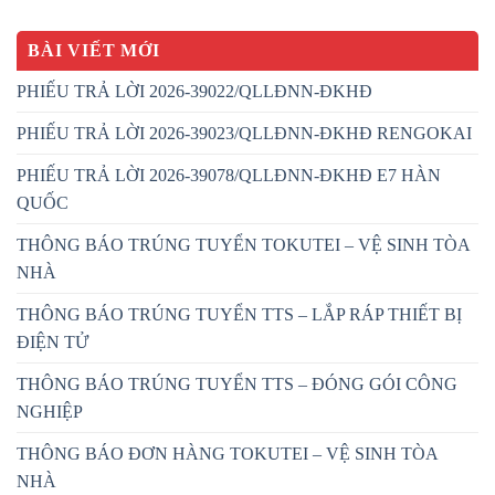
BÀI VIẾT MỚI
PHIẾU TRẢ LỜI 2026-39022/QLLĐNN-ĐKHĐ
PHIẾU TRẢ LỜI 2026-39023/QLLĐNN-ĐKHĐ RENGOKAI
PHIẾU TRẢ LỜI 2026-39078/QLLĐNN-ĐKHĐ E7 HÀN
QUỐC
THÔNG BÁO TRÚNG TUYỂN TOKUTEI – VỆ SINH TÒA
NHÀ
THÔNG BÁO TRÚNG TUYỂN TTS – LẮP RÁP THIẾT BỊ
ĐIỆN TỬ
THÔNG BÁO TRÚNG TUYỂN TTS – ĐÓNG GÓI CÔNG
NGHIỆP
THÔNG BÁO ĐƠN HÀNG TOKUTEI – VỆ SINH TÒA
NHÀ