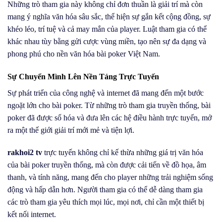
Những trò tham gia này không chỉ đơn thuần là giải trí mà còn
mang ý nghĩa văn hóa sâu sắc, thể hiện sự gắn kết cộng đồng, sự
khéo léo, trí tuệ và cả may mắn của player. Luật tham gia có thể
khác nhau tùy bằng gửi cược vùng miền, tạo nên sự đa dạng và
phong phú cho nền văn hóa bài poker Việt Nam.
Sự Chuyển Mình Lên Nền Tảng Trực Tuyến
Sự phát triển của công nghệ và internet đã mang đến một bước
ngoặt lớn cho bài poker. Từ những trò tham gia truyền thống, bài
poker đã được số hóa và đưa lên các hệ điều hành trực tuyến, mở
ra một thế giới giải trí mới mẻ và tiện lợi.
rakhoi2 tv
trực tuyến không chỉ kế thừa những giá trị văn hóa
của bài poker truyền thống, mà còn được cải tiến về đồ họa, âm
thanh, và tính năng, mang đến cho player những trải nghiệm sống
động và hấp dẫn hơn. Người tham gia có thể dễ dàng tham gia
các trò tham gia yêu thích mọi lúc, mọi nơi, chỉ cần một thiết bị
kết nối internet.