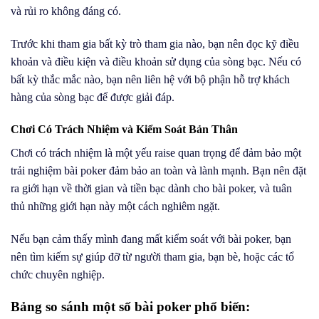
và rủi ro không đáng có.
Trước khi tham gia bất kỳ trò tham gia nào, bạn nên đọc kỹ điều
khoản và điều kiện và điều khoản sử dụng của sòng bạc. Nếu có
bất kỳ thắc mắc nào, bạn nên liên hệ với bộ phận hỗ trợ khách
hàng của sòng bạc để được giải đáp.
Chơi Có Trách Nhiệm và Kiểm Soát Bản Thân
Chơi có trách nhiệm là một yếu raise quan trọng để đảm bảo một
trải nghiệm bài poker đảm bảo an toàn và lành mạnh. Bạn nên đặt
ra giới hạn về thời gian và tiền bạc dành cho bài poker, và tuân
thủ những giới hạn này một cách nghiêm ngặt.
Nếu bạn cảm thấy mình đang mất kiểm soát với bài poker, bạn
nên tìm kiếm sự giúp đỡ từ người tham gia, bạn bè, hoặc các tổ
chức chuyên nghiệp.
Bảng so sánh một số bài poker phổ biến: