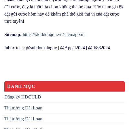
đặt cược, đây là một lựa chọn không thể bỏ qua. Hãy tham gia 8k
đặt gửi cược hôm nay để khám phá thế giới thú vị của đặt cược
trực tuyến!
Sitemap:
https://xklddongdu.vn/sitemap.xml
Inbox tele : @subdomaingov | @Appal2024 | @fb882024
DANH MỤC
Đăng ký HĐCƯLĐ
Thị trường Đài Loan
Thị trường Đài Loan