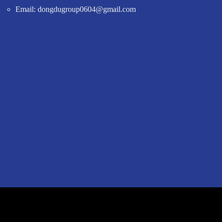
Email: dongdugroup0604@gmail.com