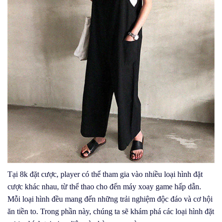
Tại 8k đặt cược, player có thể tham gia vào nhiều loại hình đặt
cược khác nhau, từ thể thao cho đến máy xoay game hấp dẫn.
Mỗi loại hình đều mang đến những trải nghiệm độc đáo và cơ hội
ăn tiền to. Trong phần này, chúng ta sẽ khám phá các loại hình đặt