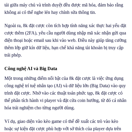
tải giữa máy chủ và trình duyệt đều được mã hóa, đảm bảo rằng
không ai có thể nghe lén hay chỉnh sửa thông tin.
Ngoài ra, 8k đặt cược còn tích hợp tính năng xác thực hai yếu đặt
cược thêm (2FA), yêu cầu người dùng nhập mã xác nhận gửi qua
điện thoại hoặc email sau khi vào web. Điều này giúp tăng cường
thêm lớp giữ kín dữ liệu, hạn chế khả năng tài khoản bị truy cập
trái phép.
Công nghệ AI và Big Data
Một trong những điểm nổi bật của 8k đặt cược là việc ứng dụng
công nghệ trí tuệ nhân tạo (AI) và dữ liệu lớn (Big Data) vào quy
trình đặt cược. Nhờ vào các thuật toán phức tạp, 8k đặt cược có
thể phân tích hành vi player và đặt cửa coin hướng, từ đó cá nhân
hóa trải nghiệm cho từng người dùng.
Ví dụ, giao diện vào kèo game có thể đề xuất các trò vào kèo
hoặc sự kiện đặt cược phù hợp với sở thích của player dựa trên