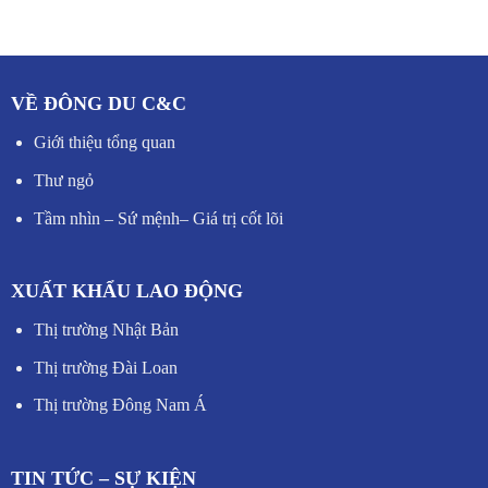
VỀ ĐÔNG DU C&C
Giới thiệu tổng quan
Thư ngỏ
Tầm nhìn – Sứ mệnh
–
Giá trị cốt lõi
XUẤT KHẨU LAO ĐỘNG
Thị trường Nhật Bản
Thị trường Đài Loan
Thị trường Đông Nam Á
TIN TỨC – SỰ KIỆN