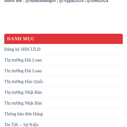
Inbox tele : @subdomaingov | @Appal2024 | @fb882024
DANH MỤC
Đăng ký HĐCƯLĐ
Thị trường Đài Loan
Thị trường Đài Loan
Thị trường Hàn Quốc
Thị trường Nhật Bản
Thị trường Nhật Bản
Thông báo đơn Hàng
Tin Tức – Sự Kiện