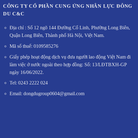
CÔNG TY CỔ PHẦN CUNG ỨNG NHÂN LỰC ĐÔNG
DU C&C
Địa chỉ : Số 12 ngõ 144 Đường Cổ Linh, Phường Long Biên,
Quận Long Biên, Thành phố Hà Nội, Việt Nam.
Mã số thuế: 0109585276
Giấy phép hoạt động dịch vụ đưa người lao động Việt Nam đi
làm việc ở nước ngoài theo hợp đồng: Số: 13/LĐTBXH-GP
ngày 16/06/2022.
Tel: 0243 2222 024
Email: dongdugroup0604@gmail.com