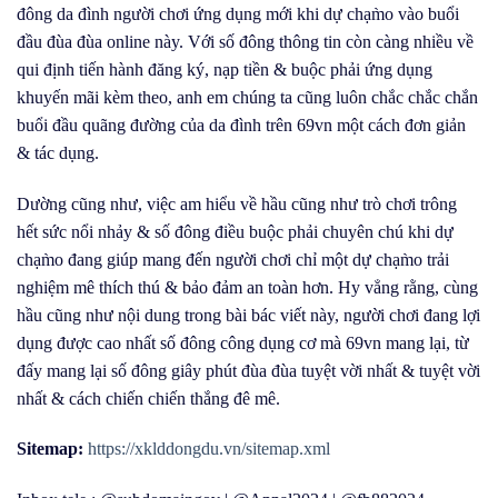
đông da đình người chơi ứng dụng mới khi dự chạm̀o vào buổi
đầu đùa đùa online này. Với số đông thông tin còn càng nhiều về
qui định tiến hành đăng ký, nạp tiền & buộc phải ứng dụng
khuyến mãi kèm theo, anh em chúng ta cũng luôn chắc chắc chắn
buổi đầu quãng đường của da đình trên 69vn một cách đơn giản
& tác dụng.
Dường cũng như, việc am hiểu về hầu cũng như trò chơi trông
hết sức nổi nhảy & số đông điều buộc phải chuyên chú khi dự
chạm̀o đang giúp mang đến người chơi chỉ một dự chạm̀o trải
nghiệm mê thích thú & bảo đảm an toàn hơn. Hy vẳng rằng, cùng
hầu cũng như nội dung trong bài bác viết này, người chơi đang lợi
dụng được cao nhất số đông công dụng cơ mà 69vn mang lại, từ
đấy mang lại số đông giây phút đùa đùa tuyệt vời nhất & tuyệt vời
nhất & cách chiến chiến thắng đê mê.
Sitemap:
https://xklddongdu.vn/sitemap.xml