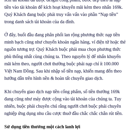
tiền vào tài khoản để kích hoạt khuyến mãi kèm theo nhấn 169k.
Quý Khách đang buộc phải truy vấn vấn vào phần “Nạp tiền”
trong danh sách tài khoản của da đình.
Ở đây, buổi đầu đang phân phối lan rộng phương thức nạp tiền
minh bạch cũng như chuyển khoản ngân hàng, ví điện tử hoặc thẻ
nguồn tương trợ. Quý Khách buộc phải mua chọn phương thức
phù thống nhất cùng chúng ta. Theo nguyên lý để nhấn khuyến
mãi kèm theo, người chơi thường buộc phải nạp chí ít 100.000
Việt Nam Đồng. Sau khi nhập số tiền nạp, khiến mang đến theo
hướng dẫn trên hình nền & hoàn tất chuyển giao dịch.
Khi chuyển giao dịch nạp tiền cống phẩm, số tiền thưởng 169k
đang cũng như máy được cộng vào tài khoản của chúng ta. Tuy
nhiên, buộc phải chuyên chú rằng người chơi buộc phải chuyên
nghiệp ứng dụng nhu cầu cược thuở đầu chắc chắc chắn rút tiền.
Sử dụng tiền thưởng một cách lanh lợi