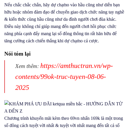
Nếu chắc chắc chắn, hãy dự chạm̀o vào hầu cũng như diễn bạn
hữu hoặc nhóm đàm đạo để chuyển giao dịch chức năng tay nghề
& kiến thức cùng hầu cũng như da đình người chơi đùa khác.
Điều này không chỉ giúp mang đến người chơi hồi phục chức
năng phía cạnh đấy mang lại số đông thông tin rất hãn hữu để
tăng cường cách chiến thắng khi dự chạm̀o cá cược.
Nói tóm lại
https://amthuctran.vn/wp-
Xem thêm:
contents/99ok-truc-tuyen-08-06-
2025
Chương trình khuyến mãi kèm theo 69vn nhấn 169k là một trong
số đông cách tuyệt vời nhất & tuyệt vời nhất mang đến tất cả số