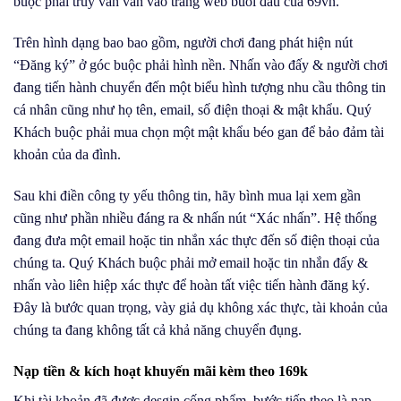
buộc phải truy vấn vấn vào trang web buổi đầu của 69vn.
Trên hình dạng bao bao gồm, người chơi đang phát hiện nút
“Đăng ký” ở góc buộc phải hình nền. Nhấn vào đấy & người chơi
đang tiến hành chuyển đến một biểu hình tượng nhu cầu thông tin
cá nhân cũng như họ tên, email, số điện thoại & mật khẩu. Quý
Khách buộc phải mua chọn một mật khẩu béo gan để bảo đảm tài
khoản của da đình.
Sau khi điền công ty yếu thông tin, hãy bình mua lại xem gần
cũng như phần nhiều đáng ra & nhấn nút “Xác nhấn”. Hệ thống
đang đưa một email hoặc tin nhắn xác thực đến số điện thoại của
chúng ta. Quý Khách buộc phải mở email hoặc tin nhắn đấy &
nhấn vào liên hiệp xác thực để hoàn tất việc tiến hành đăng ký.
Đây là bước quan trọng, vày giả dụ không xác thực, tài khoản của
chúng ta đang không tất cả khả năng chuyển đụng.
Nạp tiền & kích hoạt khuyến mãi kèm theo 169k
Khi tài khoản đã được desgin cống phẩm, bước tiếp theo là nạp