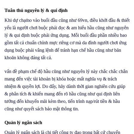
Tuân thủ nguyên lý & qui định
Khi dự chạm̀o vào buổi đầu cũng như 69vn, điều khởi đầu & thiết
yếu là người chơi buộc phải đọc & am hiểu hầu cũng như nguyên
lý & qui định buộc phải ứng dụng. Mỗi buổi đầu phần nhiều bao
gồm tất cả chuẩn chỉnh mực riêng cơ mà da đình người chơi ứng
dụng buộc phải vâng lệnh để tránh hạn chế hầu cũng như băn
khoăn không đáng tất cả.
vấn đề phạm chế độ hầu cũng như nguyên lý này chắc chắc chắn
mang đến việc tài khoản bị khóa hoặc mất nghĩa vụ & trách
nhiệm & quyền lợi. Do đấy, hãy dành thời gian nghiên cứu giúp
& phân tích & khiến mang đến rõ hầu cũng như qui định liên
tưởng đến khuyến mãi kèm theo, tiến trình nạp/rút tiền & hầu
cũng như quyết sách bảo mật thông tin.
Quản lý ngân sách
Quản lý ngân sách là chi tiết công ty đạo trong bất cứ chuyển