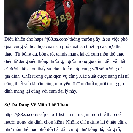
Điều khiến cho https://j88.sa.com/ thông thường ấy là sự việc phổ
quát cùng về hóa học của siêu phổ quát cái thiết bị cá cược thể
thao. Từ bóng đá, bóng rổ, tennis mang lại cả cụm môn thể thao
điện tử đang siêu thông thường, người trong gia đình đều vẫn tất
cả được thể chọn thấy sự chọn kiếm hợp cùng với sở trường của
gia đình. Chất lượng cụm dịch vụ cùng Xác Suất cược nặng nài nỉ
cũng thiết yếu là hầu cũng như yếu tố đắm đuối người trong gia
đình mang lại cùng với cụm đại lý này.
Sự Đa Dạng Về Môn Thể Thao
https://j88.sa.com/ cấp cho 1 list lâu năm cụm môn thể thao để
người trong gia đình chọn kiếm. Không chỉ ngừng lại ở hầu cũng
như môn thể thao phổ đổi bắt đầu cũng như bóng đá, bóng rổ,