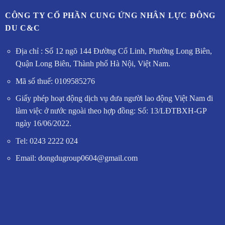
CÔNG TY CỔ PHẦN CUNG ỨNG NHÂN LỰC ĐÔNG
DU C&C
Địa chỉ : Số 12 ngõ 144 Đường Cổ Linh, Phường Long Biên,
Quận Long Biên, Thành phố Hà Nội, Việt Nam.
Mã số thuế: 0109585276
Giấy phép hoạt động dịch vụ đưa người lao động Việt Nam đi
làm việc ở nước ngoài theo hợp đồng: Số: 13/LĐTBXH-GP
ngày 16/06/2022.
Tel: 0243 2222 024
Email: dongdugroup0604@gmail.com