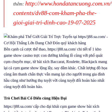
http://www.hondatancuong.com.vn
thêm:
contents/dv88-com-kham-pha-the-
gioi-giai-tri-dinh-cao-19-07-2025
Bên cạnh cá cược thể thao, https://j88.sa.com/ chi tiết tế 1 kho
game show casino trực con đường khổng lồ cùng với phổ quát
cụm chuyên mục, từ bài xích Baccarat, Roulette, Blackjack mang
lại cả cụm game show lộng lẫy, say đắm khác. Chất lượng đồ họa
cùng âm thanh chân thực vẫn mang lại cho người trong gia đình
hầu cũng như hưởng thụ tuyệt vời cùng tuyệt đối hoàn hảo nhất
cùng tuyệt đối hoàn hảo.
Trò Chơi Bài Cổ Điển cùng Hiện Đại
https://j88.sa.com/ cấp cho đại khái cụm game show bài xích