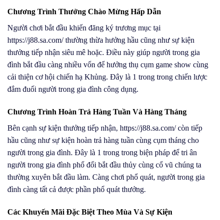
Chương Trình Thưởng Chào Mừng Hấp Dẫn
Người chơi bắt đầu khiến đăng ký trương mục tại
https://j88.sa.com/ thường thừa hưởng hầu cũng như sự kiện
thưởng tiếp nhận siêu mê hoặc. Điều này giúp người trong gia
đình bắt đầu càng nhiều vốn để hưởng thụ cụm game show cùng
cải thiện cơ hội chiến hạ Khủng. Đây là 1 trong trong chiến lược
đắm đuối người trong gia đình công dụng.
Chương Trình Hoàn Trả Hàng Tuần Và Hàng Tháng
Bên cạnh sự kiện thưởng tiếp nhận, https://j88.sa.com/ còn tiếp
hầu cũng như sự kiện hoàn trả hàng tuần cùng cụm tháng cho
người trong gia đình. Đây là 1 trong trong biện pháp để tri ân
người trong gia đình phổ đổi bắt đầu thủy cùng cổ vũ chúng ta
thường xuyên bắt đầu làm. Càng chơi phổ quát, người trong gia
đình càng tất cả được phần phổ quát thưởng.
Các Khuyến Mãi Đặc Biệt Theo Mùa Và Sự Kiện