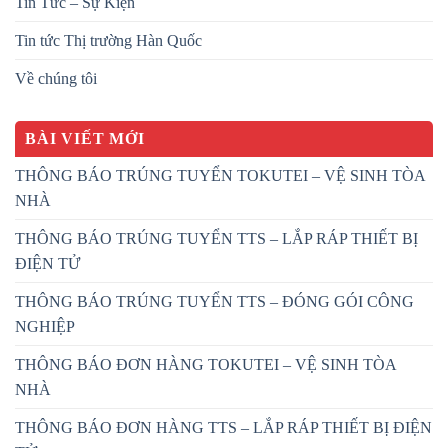
Tin Tức – Sự Kiện
Tin tức Thị trường Hàn Quốc
Về chúng tôi
BÀI VIẾT MỚI
THÔNG BÁO TRÚNG TUYỂN TOKUTEI – VỆ SINH TÒA
NHÀ
THÔNG BÁO TRÚNG TUYỂN TTS – LẮP RÁP THIẾT BỊ
ĐIỆN TỬ
THÔNG BÁO TRÚNG TUYỂN TTS – ĐÓNG GÓI CÔNG
NGHIỆP
THÔNG BÁO ĐƠN HÀNG TOKUTEI – VỆ SINH TÒA
NHÀ
THÔNG BÁO ĐƠN HÀNG TTS – LẮP RÁP THIẾT BỊ ĐIỆN