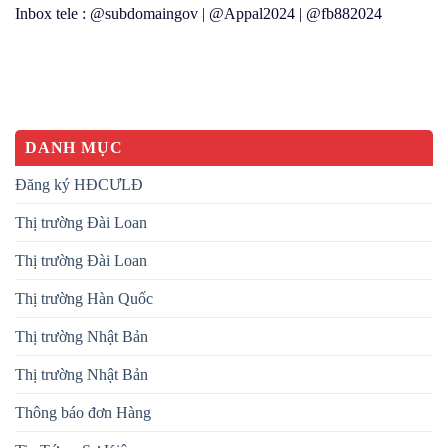
Inbox tele : @subdomaingov | @Appal2024 | @fb882024
DANH MỤC
Đăng ký HĐCƯLĐ
Thị trường Đài Loan
Thị trường Đài Loan
Thị trường Hàn Quốc
Thị trường Nhật Bản
Thị trường Nhật Bản
Thông báo đơn Hàng