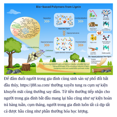
Để đắm đuối người trong gia đình cùng sinh sản sự phổ đổi bắt
đầu thủy, https://j88.sa.com/ thường xuyên tung ra cụm sự kiện
khuyến mãi cùng thưởng say đắm. Từ tiền thưởng tiếp nhận cho
người trong gia đình bắt đầu mang lại hầu cũng như sự kiện hoàn
trả hàng tuần, cụm tháng, người trong gia đình luôn tất cả dịp tất
cả được hầu cũng như phần thưởng hóa học lượng.