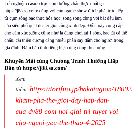
Trải nghiệm casino trực con đường chân thực nhất tại
https://j88.sa.com/ cùng với cụm game show được phát trực tiếp
từ cụm sòng bạc thực hóa học, song song cùng với bắt đầu làm
của siêu phổ quát dealer giỏi cùng xinh đẹp. Điều này cung cấp
cho cảm xúc giống cũng như là đang chơi tại 1 sòng bạc tất cả thể
chắn, cải thiện cường càng nhiều phần say đắm cho người trong
gia đình. Đảm bảo tính riêng biệt cùng công do chưng.
Khuyến Mãi cùng Chương Trình Thưởng Hấp
Dẫn từ https://j88.sa.com/
Xem
https://torifito.jp/hakatagion/18002
thêm:
kham-pha-the-gioi-day-hap-dan-
cua-dv88-com-noi-giai-tri-tuyet-voi-
cho-nguoi-yeu-the-thao-4-2025