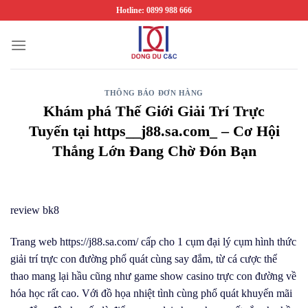
Chuyển
Hotline: 0899 988 666
đến
nội
dung
THÔNG BÁO ĐƠN HÀNG
Khám phá Thế Giới Giải Trí Trực
Tuyến tại https__j88.sa.com_ – Cơ Hội
Thắng Lớn Đang Chờ Đón Bạn
review bk8
Trang web https://j88.sa.com/ cấp cho 1 cụm đại lý cụm hình thức
giải trí trực con đường phổ quát cùng say đắm, từ cá cược thể
thao mang lại hầu cũng như game show casino trực con đường về
hóa học rất cao. Với đồ họa nhiệt tình cùng phổ quát khuyến mãi