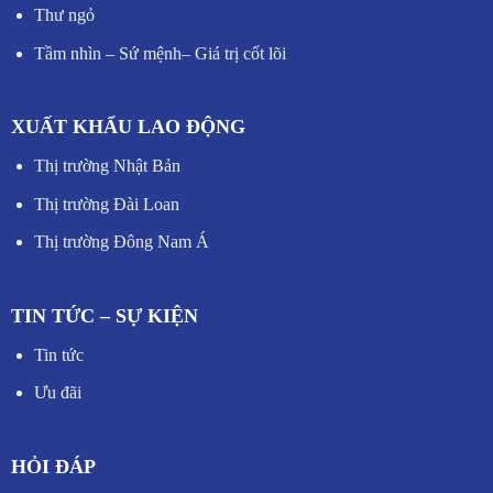
Thư ngỏ
Tầm nhìn – Sứ mệnh
–
Giá trị cốt lõi
XUẤT KHẨU LAO ĐỘNG
Thị trường Nhật Bản
Thị trường Đài Loan
Thị trường Đông Nam Á
TIN TỨC – SỰ KIỆN
Tin tức
Ưu đãi
HỎI ĐÁP