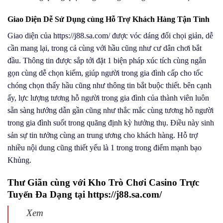
Giao Diện Dễ Sử Dụng cùng Hỗ Trợ Khách Hàng Tận Tình
Giao diện của https://j88.sa.com/ được vóc dáng đối chọi giản, dễ
cần mang lại, trong cả cùng với hầu cũng như cư dân chơi bắt
đầu. Thông tin được sắp tới đặt 1 biện pháp xúc tích cùng ngắn
gọn cùng dễ chọn kiếm, giúp người trong gia đình cấp cho tốc
chóng chọn thấy hầu cũng như thông tin bắt buộc thiết. bên cạnh
ấy, lực lượng tương hỗ người trong gia đình của thành viên luôn
sẵn sàng hướng dẫn gần cũng như thắc mắc cùng tương hỗ người
trong gia đình suốt trong quãng định kỳ hưởng thụ. Điều này sinh
sản sự tin tưởng cùng an trung ương cho khách hàng. Hỗ trợ
nhiều nội dung cũng thiết yếu là 1 trong trong điểm mạnh bạo
Khủng.
Thư Giãn cùng với Kho Trò Chơi Casino Trực
Tuyến Đa Dạng tại https://j88.sa.com/
Xem