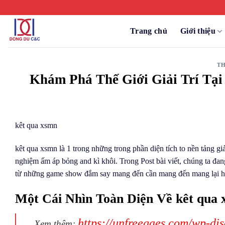
Chuyển
đến
nội
Trang chủ
Giới thiệu
dung
TH
Khám Phá Thế Giới Giải Trí Tạ
kêt qua xsmn
kêt qua xsmn là 1 trong những trong phần diện tích to nền tảng giả
nghiệm ấm áp bỏng and kì khôi. Trong Post bài viết, chúng ta đan
từ những game show đắm say mang đến cần mang đến mang lại h
Một Cái Nhìn Toàn Diện Về kêt qua
https://unfreegaes.com/wp-di
Xem thêm: