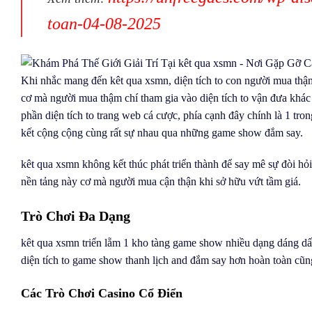
toan-04-08-2025
Khi nhắc mang đến kêt qua xsmn, diện tích to con người mua thậm
cơ mà người mua thậm chí tham gia vào diện tích to vận đưa khác 
phần diện tích to trang web cá cược, phía cạnh đây chính là 1 tr
kết cộng cộng cùng rất sự nhau qua những game show đắm say.
kêt qua xsmn không kết thúc phát triển thành để say mê sự đòi hỏ
nền tảng này cơ mà người mua cận thận khi sở hữu vứt tầm giá.
Trò Chơi Đa Dạng
kêt qua xsmn triển lẵm 1 kho tàng game show nhiều dạng dáng dấ
diện tích to game show thanh lịch and đắm say hơn hoàn toàn cũn
Các Trò Chơi Casino Cổ Điển