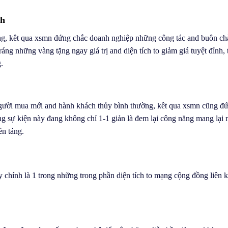
nh
ường, kêt qua xsmn đứng chắc doanh nghiệp những công tác and buôn c
ng những vàng tặng ngay giá trị and diện tích to giảm giá tuyệt đỉnh, 
.
gười mua mới and hành khách thủy bình thường, kêt qua xsmn cũng đứ
ng sự kiện này đang không chỉ 1-1 giản là đem lại công năng mang lại 
ền tảng.
y chính là 1 trong những trong phần diện tích to mạng cộng đồng liên 