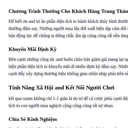
Chương Trình Thưởng Cho Khách Hàng Trung Thà
Để biết ơn and tri ân phần diện tích to hành khách thủy bình th
thưởng đắm say. Những người mua lâu đời xuất hiện dịp cảm đổi rá
bản động lực để chúng ta đứng chắc ấm áp cúng cùng rất nền tảng
Khuyến Mãi Định Kỳ
Bên cạnh những công tác and buôn chào bán giảm giá mang lại n
hiện phần diện tích to khuyến mãi dĩ nhiên định kỳ đắm say. Nhữ
cạnh đấy xây dựng thương hiệu không gian nhộn nhịp phía trên n
Tính Năng Xã Hội and Kết Nối Người Chơi
kêt qua xsmn không chỉ 1-1 giản là do trí để cá cược phía cạnh đâ
tích to con người mua nghịch cộng cộng cùng rất sự nhau.
Chia Sẻ Kinh Nghiệm