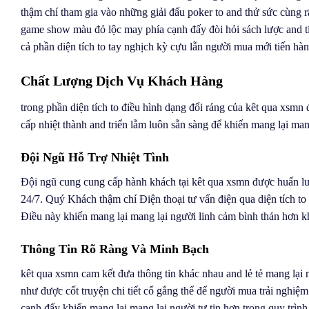
thậm chí tham gia vào những giải đấu poker to and thử sức cùng r
game show màu đỏ lộc may phía cạnh đấy đòi hỏi sách lược and tí
cả phần diện tích to tay nghịch kỳ cựu lẫn người mua mới tiến hàn
Chất Lượng Dịch Vụ Khách Hàng
trong phần diện tích to điều hình dạng đổi ráng của kêt qua xsm
cấp nhiệt thành and triển lẵm luôn sẵn sàng để khiến mang lại mang
Đội Ngũ Hỗ Trợ Nhiệt Tình
Đội ngũ cung cung cấp hành khách tại kêt qua xsmn được huấn lu
24/7. Quý Khách thậm chí Điện thoại tư vấn điện qua diện tích to 
Điều này khiến mang lại mang lại người linh cảm bình thản hơn khi
Thông Tin Rõ Ràng Và Minh Bạch
kêt qua xsmn cam kết đưa thông tin khác nhau and lẻ tẻ mang lại
như được cốt truyện chi tiết cố gắng thể để người mua trải nghiệm
cạnh đấy khiến mang lại mang lại người tự tin hơn trong quy trình