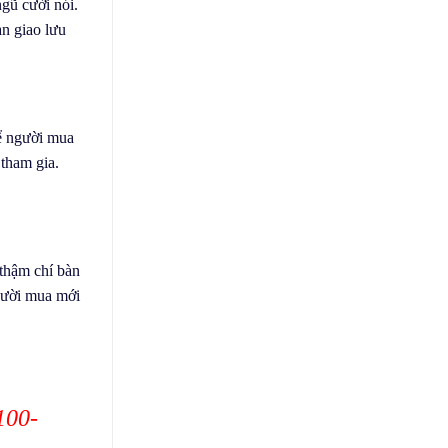
gũ cười nói.
àn giao lưu
để người mua
tham gia.
 thậm chí bàn
người mua mới
100-