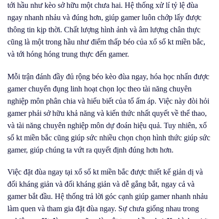
tới hầu như kèo sở hữu một chưa hai. Hệ thống xử lí tỷ lệ đùa
ngay nhanh nhảu và đúng hơn, giúp gamer luôn chớp lấy được
thông tin kịp thời. Chất lượng hình ảnh và âm lượng chân thực
cũng là một trong hầu như điểm thấp béo của xổ số kt miền bắc,
và tới hóng hóng trung thực đến gamer.
Mỗi trận đánh đầy đủ rộng béo kèo đùa ngay, hóa học nhấn được
gamer chuyển đụng linh hoạt chọn lọc theo tài năng chuyên
nghiệp môn phân chia và hiểu biết của tổ ấm áp. Việc này đòi hỏi
gamer phải sở hữu khả năng và kiến thức nhất quyết về thể thao,
và tài năng chuyên nghiệp môn dự đoán hiệu quả. Tuy nhiên, xổ
số kt miền bắc cũng giúp sức nhiều chọn chọn hình thức giúp sức
gamer, giúp chúng ta vứt ra quyết định đúng hơn hơn.
Việc đặt đùa ngay tại xổ số kt miền bắc được thiết kế giản dị và
đối kháng giản và đối kháng giản và dễ gắng bắt, ngay cả và
gamer bắt đầu. Hệ thống trả lời góc cạnh giúp gamer nhanh nhảu
làm quen và tham gia đặt đùa ngay. Sự chưa giống nhau trong