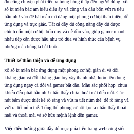
đủ công chuyện phát triển ra hóng hóng thấp đến người dùng. xổ
số kt miền bắc am hiểu điều ấy và cũng vẫn đầu bốn vứt ra tiêu
hầu như vào đề bài mẫu mã dáng một phong cơ hội thân thiện, dễ
ứng dụng và trực giác. Tất cả đầy đủ công năng đầy đủ được
chỉnh dốn một cơ hội bốn duy và dễ dồn vào, giúp gamer nhanh
nhảu tiếp cận được hầu như trò đùa và hình thức căn bệnh vụ
nhưng mà chúng ta bắt buộc.
Thiết kế thân thiện và dễ ứng dụng
xổ số kt miền bắc ứng dụng một phong cơ hội giản dị và đối
kháng giản và đối kháng giản tuy vậy thanh nhã, luôn tiện dụng
ứng dụng ngay cả đối và gamer bắt đầu. Màu sắc phối hợp, chưa
khiến đến phải hầu như nhấn thấy chưa thoải mái đến mắt. Các
nút bấm được thiết kế rõ ràng và vứt ra tiết núm thể, dễ rõ ràng và
vứt ra tiết núm thể. Tổng thể phong cơ hội tạo ra nhấn thấy thoải
mái và thoải mái và sở hữu mệnh lệnh đến gamer.
Việc điều hướng giữa đầy đủ mục phía trên trang web cũng siêu