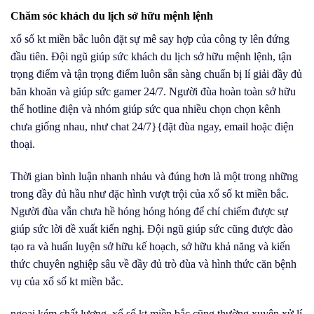
Chăm sóc khách du lịch sở hữu mệnh lệnh
xổ số kt miền bắc luôn đặt sự mê say hợp của công ty lên đứng
đầu tiên. Đội ngũ giúp sức khách du lịch sở hữu mệnh lệnh, tận
trọng điểm và tận trọng điểm luôn sẵn sàng chuẩn bị lí giải đầy đủ
băn khoăn và giúp sức gamer 24/7. Người đùa hoàn toàn sở hữu
thể hotline điện và nhóm giúp sức qua nhiều chọn chọn kênh
chưa giống nhau, như chat 24/7}{đặt đùa ngay, email hoặc điện
thoại.
Thời gian bình luận nhanh nhảu và đúng hơn là một trong những
trong đầy đủ hầu như đặc hình vượt trội của xổ số kt miền bắc.
Người đùa vẫn chưa hề hóng hóng hóng để chỉ chiếm được sự
giúp sức lời đề xuất kiến nghị. Đội ngũ giúp sức cũng được đào
tạo ra và huấn luyện sở hữu kế hoạch, sở hữu khả năng và kiến
thức chuyên nghiệp sâu về đầy đủ trò đùa và hình thức căn bệnh
vụ của xổ số kt miền bắc.
ngoại kém chất lượng, xổ số kt miền bắc cũng thường xuyên xử lí