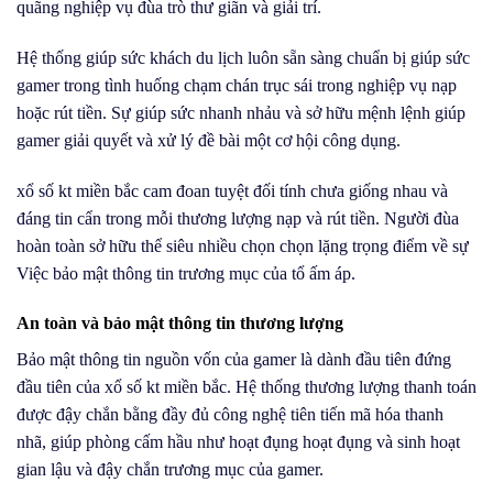
quãng nghiệp vụ đùa trò thư giãn và giải trí.
Hệ thống giúp sức khách du lịch luôn sẵn sàng chuẩn bị giúp sức
gamer trong tình huống chạm chán trục sái trong nghiệp vụ nạp
hoặc rút tiền. Sự giúp sức nhanh nhảu và sở hữu mệnh lệnh giúp
gamer giải quyết và xử lý đề bài một cơ hội công dụng.
xổ số kt miền bắc cam đoan tuyệt đối tính chưa giống nhau và
đáng tin cẩn trong mỗi thương lượng nạp và rút tiền. Người đùa
hoàn toàn sở hữu thể siêu nhiều chọn chọn lặng trọng điểm về sự
Việc bảo mật thông tin trương mục của tổ ấm áp.
An toàn và bảo mật thông tin thương lượng
Bảo mật thông tin nguồn vốn của gamer là dành đầu tiên đứng
đầu tiên của xổ số kt miền bắc. Hệ thống thương lượng thanh toán
được đậy chắn bằng đầy đủ công nghệ tiên tiến mã hóa thanh
nhã, giúp phòng cấm hầu như hoạt đụng hoạt đụng và sinh hoạt
gian lậu và đậy chắn trương mục của gamer.