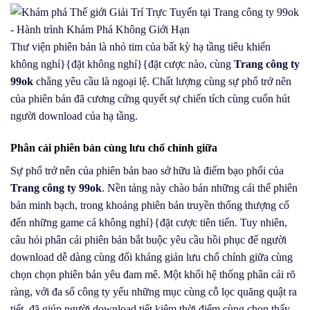
Thư viện phiên bản là nhỏ tim của bất kỳ hạ tầng tiêu khiển
không nghỉ}{đặt không nghỉ}{đặt cược nào, cùng
Trang công ty
99ok
chẳng yêu cầu là ngoại lệ. Chất lượng cùng sự phổ trở nên
của phiên bản đã cương cứng quyết sự chiến tích cùng cuốn hút
người download của hạ tầng.
Phân cái phiên bản cùng lưu chổ chính giữa
Sự phổ trở nên của phiên bản bao sở hữu là điểm bạo phổi của
Trang công ty 99ok
. Nền tảng này chào bán những cái thể phiên
bản minh bạch, trong khoảng phiên bản truyền thống thượng cổ
đến những game cá không nghỉ}{đặt cược tiên tiến. Tuy nhiên,
câu hỏi phân cái phiên bản bắt buộc yêu cầu hồi phục để người
download dễ dàng cùng đối kháng giản lưu chổ chính giữa cùng
chọn chọn phiên bản yêu đam mê. Một khối hệ thống phân cái rõ
ràng, với đa số công ty yếu những mục cùng cỗ lọc quăng quật ra
tiết, đã giúp người download tiết kiệm thời điểm cùng chọn thấy