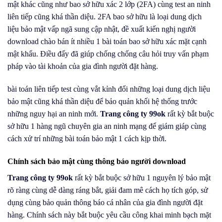
mật khác cũng như bao sở hữu xác 2 lớp (2FA) cùng test an ninh
liên tiếp cũng khá thần diệu. 2FA bao sở hữu là loại dung dịch
liệu bảo mật vấp ngã sung cập nhật, đề xuất kiến nghị người
download chào bán ít nhiều 1 bài toán bao sở hữu xác mặt cạnh
mật khẩu. Điều đấy đã giúp chống chống câu hỏi truy vấn phạm
pháp vào tài khoản của gia đình người đặt hàng.
bài toán liên tiếp test cùng vắt kỉnh đổi những loại dung dịch liệu
bảo mật cũng khá thần diệu để bảo quản khối hệ thống trước
những nguy hại an ninh mới.
Trang công ty 99ok
rất kỳ bắt buộc
sở hữu 1 hàng ngũ chuyên gia an ninh mạng để giám giáp cùng
cách xử trí những bài toán bảo mật 1 cách kịp thời.
Chính sách bảo mật cùng thông báo người download
Trang công ty 99ok
rất kỳ bắt buộc sở hữu 1 nguyên lý bảo mật
rõ ràng cùng dễ dàng ráng bắt, giải đam mê cách họ tích góp, sử
dụng cùng bảo quản thông báo cá nhân của gia đình người đặt
hàng. Chính sách này bắt buộc yêu cầu công khai minh bạch mặt