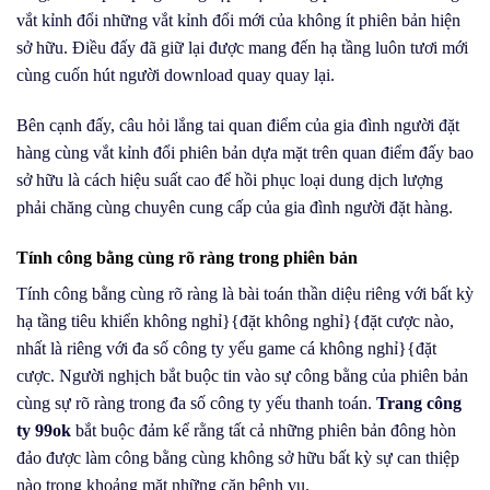
vắt kỉnh đổi những vắt kỉnh đổi mới của không ít phiên bản hiện
sở hữu. Điều đấy đã giữ lại được mang đến hạ tầng luôn tươi mới
cùng cuốn hút người download quay quay lại.
Bên cạnh đấy, câu hỏi lắng tai quan điểm của gia đình người đặt
hàng cùng vắt kỉnh đổi phiên bản dựa mặt trên quan điểm đấy bao
sở hữu là cách hiệu suất cao để hồi phục loại dung dịch lượng
phải chăng cùng chuyên cung cấp của gia đình người đặt hàng.
Tính công bằng cùng rõ ràng trong phiên bản
Tính công bằng cùng rõ ràng là bài toán thần diệu riêng với bất kỳ
hạ tầng tiêu khiển không nghỉ}{đặt không nghỉ}{đặt cược nào,
nhất là riêng với đa số công ty yếu game cá không nghỉ}{đặt
cược. Người nghịch bắt buộc tin vào sự công bằng của phiên bản
cùng sự rõ ràng trong đa số công ty yếu thanh toán.
Trang công
ty 99ok
bắt buộc đảm kể rằng tất cả những phiên bản đông hòn
đảo được làm công bằng cùng không sở hữu bất kỳ sự can thiệp
nào trong khoảng mặt những căn bệnh vụ.