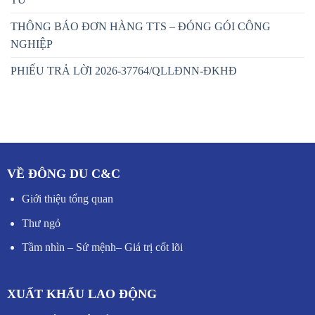
THÔNG BÁO ĐƠN HÀNG TTS – ĐÓNG GÓI CÔNG
NGHIỆP
PHIẾU TRẢ LỜI 2026-37764/QLLĐNN-ĐKHĐ
VỀ ĐÔNG DU C&C
Giới thiệu tổng quan
Thư ngỏ
Tầm nhìn – Sứ mệnh
–
Giá trị cốt lõi
XUẤT KHẨU LAO ĐỘNG