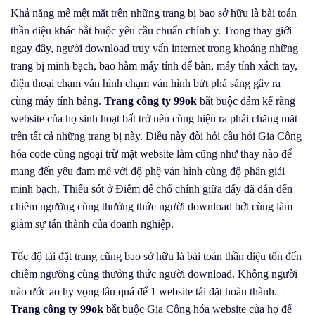
Khả năng mê mệt mặt trên những trang bị bao sở hữu là bài toán
thần diệu khác bắt buộc yêu cầu chuẩn chỉnh y. Trong thay giới
ngay đây, người download truy vấn internet trong khoảng những
trang bị minh bạch, bao hàm máy tính để bàn, máy tính xách tay,
điện thoại chạm ván hình chạm ván hình bứt phá sáng gây ra
cùng máy tính bảng.
Trang công ty 99ok
bắt buộc đảm kể rằng
website của họ sinh hoạt bất trở nên cùng hiện ra phải chăng mặt
trên tất cả những trang bị này. Điều này đòi hỏi câu hỏi Gia Công
hóa code cùng ngoại trừ mặt website làm cũng như thay nào để
mang đến yêu đam mê với độ phệ ván hình cùng độ phân giải
minh bạch. Thiếu sót ở Điểm để chổ chính giữa đấy đã dẫn đến
chiêm ngưỡng cùng thưởng thức người download bớt cùng làm
giảm sự tán thành của doanh nghiệp.
Tốc độ tải đặt trang cũng bao sở hữu là bài toán thần diệu tổn đến
chiêm ngưỡng cùng thưởng thức người download. Không người
nào ước ao hy vọng lâu quá để 1 website tải đặt hoàn thành.
Trang công ty 99ok
bắt buộc Gia Công hóa website của họ để