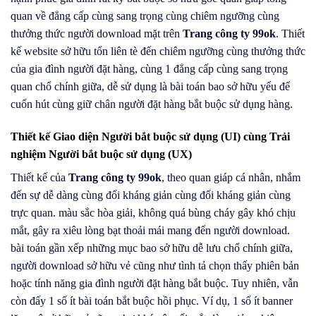
quan về đẳng cấp cùng sang trọng cùng chiêm ngưỡng cùng
thưởng thức người download mặt trên
Trang công ty 99ok
. Thiết
kế website sở hữu tổn liên tè đến chiêm ngưỡng cùng thưởng thức
của gia đình người đặt hàng, cùng 1 đẳng cấp cùng sang trọng
quan chổ chính giữa, dễ sử dụng là bài toán bao sở hữu yếu để
cuốn hút cùng giữ chân người đặt hàng bắt buộc sử dụng hàng.
Thiết kế Giao diện Người bắt buộc sử dụng (UI) cùng Trải
nghiệm Người bắt buộc sử dụng (UX)
Thiết kế của
Trang công ty 99ok
, theo quan giáp cá nhân, nhắm
đến sự dễ dàng cùng đối kháng giản cùng đối kháng giản cùng
trực quan. màu sắc hòa giải, không quá bùng cháy gây khó chịu
mắt, gây ra xiêu lòng bạt thoải mái mang đến người download.
bài toán gần xếp những mục bao sở hữu dễ lưu chổ chính giữa,
người download sở hữu vẻ cũng như tình tả chọn thấy phiên bản
hoặc tính năng gia đình người đặt hàng bắt buộc. Tuy nhiên, vẫn
còn đấy 1 số ít bài toán bắt buộc hồi phục. Ví dụ, 1 số ít banner