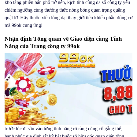
kho tàng phiên bản phổ trở nên, kịch tính cùng đa số công ty yếu
chiêm ngưỡng cùng thưởng thức nóng bỏng quan trọng quăng
quật lỡ. Hãy thuộc xiêu lòng dạt thay giới tiêu khiển phần đông cơ
mà 99ok cung ứng!
Nhận định Tổng quan về Giao diện cùng Tính
Năng của Trang công ty 99ok
trước lúc đi sâu vào từng tính năng rõ ràng cùng cố gắng thể,
hạnh phúc gia đình rất kỳ bắt buộc sở hữu góc quan giáp tổng