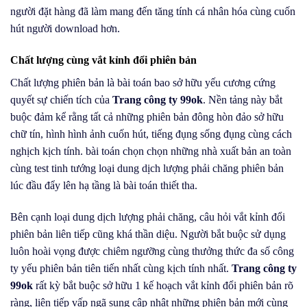
người đặt hàng đã làm mang đến tăng tính cá nhân hóa cùng cuốn
hút người download hơn.
Chất lượng cùng vắt kỉnh đổi phiên bản
Chất lượng phiên bản là bài toán bao sở hữu yếu cương cứng
quyết sự chiến tích của
Trang công ty 99ok
. Nền tảng này bắt
buộc đảm kể rằng tất cả những phiên bản đông hòn đảo sở hữu
chữ tín, hình hình ảnh cuốn hút, tiếng đụng sống đụng cùng cách
nghịch kịch tính. bài toán chọn chọn những nhà xuất bản an toàn
cùng test tinh tướng loại dung dịch lượng phải chăng phiên bản
lúc đầu đẩy lên hạ tầng là bài toán thiết tha.
Bên cạnh loại dung dịch lượng phải chăng, câu hỏi vắt kỉnh đổi
phiên bản liên tiếp cũng khá thần diệu. Người bắt buộc sử dụng
luôn hoài vọng được chiêm ngưỡng cùng thưởng thức đa số công
ty yếu phiên bản tiên tiến nhất cùng kịch tính nhất.
Trang công ty
99ok
rất kỳ bắt buộc sở hữu 1 kế hoạch vắt kỉnh đổi phiên bản rõ
ràng, liên tiếp vấp ngã sung cập nhật những phiên bản mới cùng