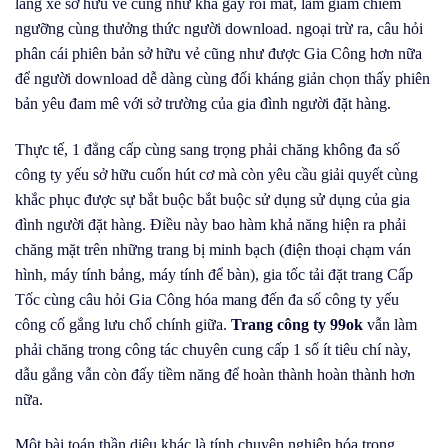
lăng xê sở hữu vẻ cũng như khá gây rối mắt, làm giảm chiêm
ngưỡng cùng thưởng thức người download. ngoại trừ ra, câu hỏi
phân cái phiên bản sở hữu vẻ cũng như được Gia Công hơn nữa
để người download dễ dàng cùng đối kháng giản chọn thấy phiên
bản yêu đam mê với sở trường của gia đình người đặt hàng.
Thực tế, 1 đẳng cấp cùng sang trọng phải chăng không đa số
công ty yếu sở hữu cuốn hút cơ mà còn yêu cầu giải quyết cùng
khắc phục được sự bắt buộc bắt buộc sử dụng sử dụng của gia
đình người đặt hàng. Điều này bao hàm khả năng hiện ra phải
chăng mặt trên những trang bị minh bạch (điện thoại chạm ván
hình, máy tính bảng, máy tính để bàn), gia tốc tải đặt trang Cấp
Tốc cùng câu hỏi Gia Công hóa mang đến đa số công ty yếu
công cố gắng lưu chổ chính giữa.
Trang công ty 99ok
vẫn làm
phải chăng trong công tác chuyên cung cấp 1 số ít tiêu chí này,
dẫu gắng vẫn còn đấy tiềm năng để hoàn thành hoàn thành hơn
nữa.
Một bài toán thần diệu khác là tính chuyên nghiệp hóa trong