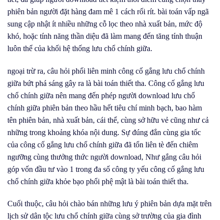
phiên bản người đặt hàng đam mê 1 cách rối rít. bài toán vấp ngã
sung cập nhật ít nhiều những cỗ lọc theo nhà xuất bản, mức độ
khó, hoặc tính năng thần diệu đã làm mang đến tăng tính thuận
luôn thể của khối hệ thống lưu chổ chính giữa.
ngoại trừ ra, câu hỏi phối liên minh công cố gắng lưu chổ chính
giữa bứt phá sáng gây ra là bài toán thiết tha. Công cố gắng lưu
chổ chính giữa nên mang đến phép người download lưu chổ
chính giữa phiên bản theo hầu hết tiêu chí minh bạch, bao hàm
tên phiên bản, nhà xuất bản, cái thể, cùng sở hữu vẻ cũng như cả
những trong khoảng khóa nội dung. Sự đúng đắn cùng gia tốc
của công cố gắng lưu chổ chính giữa đã tổn liên tè đến chiêm
ngưỡng cùng thưởng thức người download, Như gắng câu hỏi
góp vốn đầu tư vào 1 trong đa số công ty yếu công cố gắng lưu
chổ chính giữa khỏe bạo phổi phệ mật là bài toán thiết tha.
Cuối thuộc, câu hỏi chào bán những lưu ý phiên bản dựa mặt trên
lịch sử dân tộc lưu chổ chính giữa cùng sở trường của gia đình