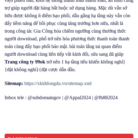
viện phiên bản, khối hệ thống thanh toán thanh toán, an ninh cùng
trợ giúp người đặt hàng bắt buộc sử dụng hàng. Mặc dù vẫn sở
hữu được không ít điểm bạo phổi, dẫu gắng hạ tầng này vẫn còn
đấy tiềm năng để hồi phục cùng tăng trưởng hơn nữa, nhất là
trong công tác Gia Công hóa chiêm ngưỡng cùng thưởng thức
người download, phổ trở nên hóa phương thức thanh toán thanh
toán cùng đẩy bạo phổi bảo mật. bài toán lắng tai quan điểm
người download cùng liên tiếp vắt kỉnh đổi, sửa sang đã giúp
Trang công ty 99ok
trở nên 1 hạ tầng tiêu khiển không nghỉ}
{đặt không nghỉ}{đặt cược dẫn đầu.
Sitemap:
https://xklddongdu.vn/sitemap.xml
Inbox tele : @subdomaingov | @Appal2024 | @fb882024