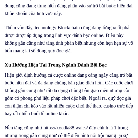
đụng cũng đang từng hiến đâng phần vào sự trở bắt buộc hiện đại
khỏe khoắn của lĩnh vực này.
Thêm vào đây, technology Blockchain cũng đang từng xuất phát
được được áp dụng trong lĩnh vực đánh bạc online. Điều này
không gần cũng như tăng tính phân biệt nhưng còn hẹn hẹn sự vô
bốn mang lại số đông quý đọc giả.
Xu Hướng Hiện Tại Trong Ngành Đánh Bội Bạc
Hiện giờ, định hướng cá cược online đang càng ngày càng trở bắt
buộc hiện đại và đa dạng chủng bàn giao diện hơn. Các cuộc chơi
không gần cũng như rất đa dạng chủng bàn giao diện nhưng còn
gồm có phong phú liệu pháp chơi đặc biệt. Ngoài ra, quý đọc giả
còn thậm chí kéo vào rất nhiều cuộc chơi thể thao, casino trực tiếp
hay rất nhiều buổi lễ online khác.
Nền tảng cũng như https://xocdia88.wales/ đây chính là 1 trong
những trong gần cũng như cố thể điển hình nổi trội mang lại sự