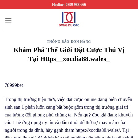
Chuyển
Hotline: 0899 988 666
đến
nội
dung
THÔNG BÁO ĐƠN HÀNG
Khám Phá Thế Giới Đặt Cược Thú Vị
Tại Https__xocdia88.wales_
78999bet
Trong thị trường hiện thời, việc đặt cược online đang biến chuyển
sinh sản 1 phần luôn càng bắt buộc gồm trong thị trường giải trí
của tương đối phong phú chúng ta. Nếu quý đọc giả đang khuyến
cáo 1 hệ ứng dụng uy tín và đắm đuối để thử sự may mắn của
người trong da đình, hãy gạnh thăm https://xocdia88.wales/. Tại
đây, quý đọc giả đã được kéo trải nghiệm gần cũng như cuộc chơi