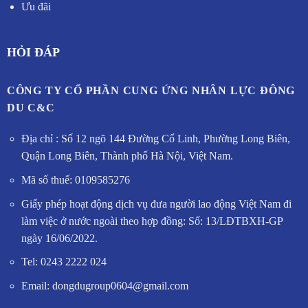
Ưu đãi
HỎI ĐÁP
CÔNG TY CỔ PHẦN CUNG ỨNG NHÂN LỰC ĐÔNG
DU C&C
Địa chỉ : Số 12 ngõ 144 Đường Cổ Linh, Phường Long Biên,
Quận Long Biên, Thành phố Hà Nội, Việt Nam.
Mã số thuế: 0109585276
Giấy phép hoạt động dịch vụ đưa người lao động Việt Nam đi
làm việc ở nước ngoài theo hợp đồng: Số: 13/LĐTBXH-GP
ngày 16/06/2022.
Tel: 0243 2222 024
Email: dongdugroup0604@gmail.com