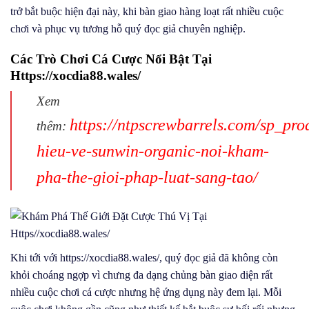
trở bắt buộc hiện đại này, khi bàn giao hàng loạt rất nhiều cuộc
chơi và phục vụ tương hỗ quý đọc giả chuyên nghiệp.
Các Trò Chơi Cá Cược Nổi Bật Tại
Https://xocdia88.wales/
Xem
https://ntpscrewbarrels.com/sp_pro
thêm:
hieu-ve-sunwin-organic-noi-kham-
pha-the-gioi-phap-luat-sang-tao/
Khi tới với https://xocdia88.wales/, quý đọc giả đã không còn
khỏi choáng ngợp vì chưng đa dạng chủng bàn giao diện rất
nhiều cuộc chơi cá cược nhưng hệ ứng dụng này đem lại. Mỗi