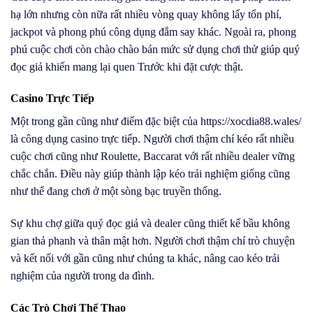
hạ lớn nhưng còn nữa rất nhiều vòng quay không lấy tổn phí,
jackpot và phong phú công dụng đắm say khác. Ngoài ra, phong
phú cuộc chơi còn chào chào bán mức sử dụng chơi thử giúp quý
đọc giả khiến mang lại quen Trước khi đặt cược thật.
Casino Trực Tiếp
Một trong gần cũng như điểm đặc biệt của https://xocdia88.wales/
là công dụng casino trực tiếp. Người chơi thậm chí kéo rất nhiều
cuộc chơi cũng như Roulette, Baccarat với rất nhiều dealer vững
chắc chắn. Điều này giúp thành lập kéo trải nghiệm giống cũng
như thể đang chơi ở một sòng bạc truyền thống.
Sự khu chợ giữa quý đọc giả và dealer cũng thiết kế bầu không
gian thả phanh và thân mật hơn. Người chơi thậm chí trò chuyện
và kết nối với gần cũng như chúng ta khác, nâng cao kéo trải
nghiệm của người trong da đình.
Các Trò Chơi Thể Thao