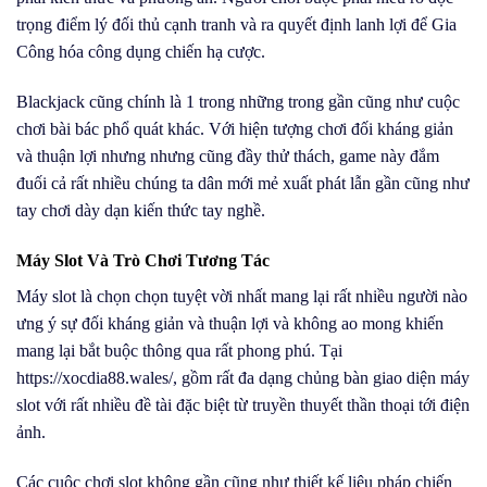
trọng điểm lý đối thủ cạnh tranh và ra quyết định lanh lợi để Gia
Công hóa công dụng chiến hạ cược.
Blackjack cũng chính là 1 trong những trong gần cũng như cuộc
chơi bài bác phổ quát khác. Với hiện tượng chơi đối kháng giản
và thuận lợi nhưng nhưng cũng đầy thử thách, game này đắm
đuối cả rất nhiều chúng ta dân mới mẻ xuất phát lẫn gần cũng như
tay chơi dày dạn kiến thức tay nghề.
Máy Slot Và Trò Chơi Tương Tác
Máy slot là chọn chọn tuyệt vời nhất mang lại rất nhiều người nào
ưng ý sự đối kháng giản và thuận lợi và không ao mong khiến
mang lại bắt buộc thông qua rất phong phú. Tại
https://xocdia88.wales/, gồm rất đa dạng chủng bàn giao diện máy
slot với rất nhiều đề tài đặc biệt từ truyền thuyết thần thoại tới điện
ảnh.
Các cuộc chơi slot không gần cũng như thiết kế liệu pháp chiến