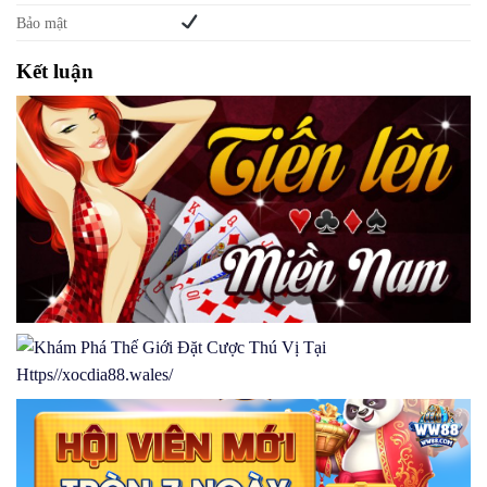
Bảo mật
Kết luận