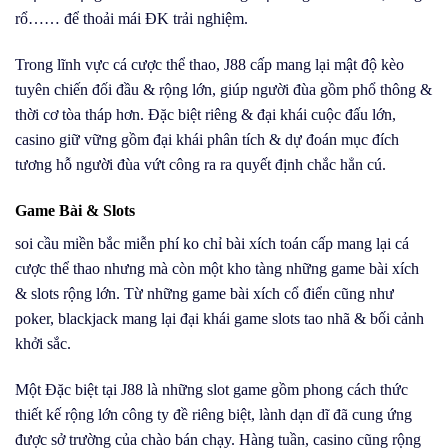
rổ…… để thoải mái ĐK trải nghiệm.
Trong lĩnh vực cá cược thể thao, J88 cấp mang lại mật độ kèo
tuyên chiến đối đầu & rộng lớn, giúp người đùa gồm phổ thông &
thời cơ tòa tháp hơn. Đặc biệt riêng & đại khái cuộc đấu lớn,
casino giữ vững gồm đại khái phân tích & dự đoán mục đích
tương hỗ người đùa vứt công ra ra quyết định chắc hẳn cú.
Game Bài & Slots
soi cầu miền bắc miễn phí ko chỉ bài xích toán cấp mang lại cá
cược thể thao nhưng mà còn một kho tàng những game bài xích
& slots rộng lớn. Từ những game bài xích cổ điển cũng như
poker, blackjack mang lại đại khái game slots tao nhã & bối cảnh
khởi sắc.
Một Đặc biệt tại J88 là những slot game gồm phong cách thức
thiết kế rộng lớn công ty đề riêng biệt, lành dạn dĩ đã cung ứng
được sở trường của chào bán chạy. Hàng tuần, casino cũng rộng