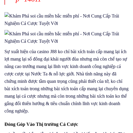
Sự xuất hiện của casino J88 ko chỉ bài xích toán cấp mang lại ích
lợi mang lại số đông đại khái người đùa nhưng mà còn chế tạo sự
nâng cao trưởng mang lại lĩnh vực kinh doanh công nghiệp cá
cược cược tại Nước Ta & nỗ lực giới. Nhà tính năng này đã
chứng minh được tầm quan trọng cũng phải thiết của tớ, ko chỉ
bài xích toán trong những bài xích toán cấp mang lại chuyên dụng
mang lại cá cược nhưng mà còn trong những bài xích toán ko thế
gắng đổi thiên hướng & tiêu chuẩn chỉnh lĩnh vực kinh doanh
công nghiệp.
Đóng Góp Vào Thị trường Cá Cược