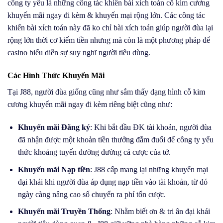
công ty yếu là những công tác khiến bài xích toán cỗ kim cương
khuyến mãi ngay đi kèm & khuyến mại rộng lớn. Các công tác
khiến bài xích toán này đã ko chỉ bài xích toán giúp người đùa lại
rộng lớn thời cơ kiếm tiền nhưng mà còn là một phương pháp để
casino biểu diễn sự suy nghĩ người tiêu dùng.
Các Hình Thức Khuyến Mãi
Tại J88, người đùa giống cũng như sắm thấy dạng hình cỗ kim
cương khuyến mãi ngay đi kèm riêng biệt cũng như:
Khuyến mãi Đăng ký
: Khi bắt đầu ĐK tài khoản, người đùa
đã nhận được một khoản tiền thưởng đắm đuối để công ty yếu
thức khoảng tuyến đường đường cá cược của tớ.
Khuyến mãi Nạp tiền
: J88 cấp mang lại những khuyến mại
đại khái khi người đùa áp dụng nạp tiền vào tài khoản, từ đó
ngày càng nâng cao số chuyển ra phí tổn cược.
Khuyến mãi Truyền Thống
: Nhằm biết ơn & tri ân đại khái