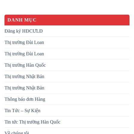
DANH MỤC
Đăng ký HĐCƯLĐ
Thị trường Đài Loan
Thị trường Đài Loan
Thị trường Hàn Quốc
Thị trường Nhật Bản
Thị trường Nhật Bản
Thông báo đơn Hàng
Tin Tức – Sự Kiện
Tin tức Thị trường Hàn Quốc
Về chúng tôi