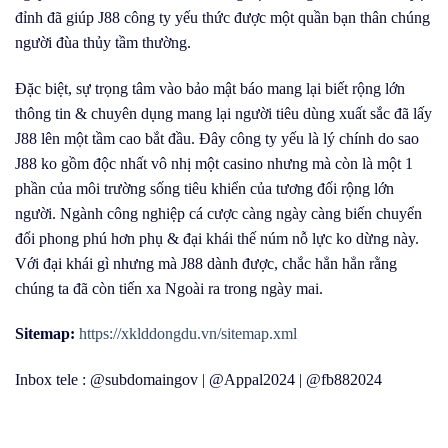
đỉnh đã giúp J88 công ty yếu thức được một quần bạn thân chúng
người đùa thủy tầm thường.
Đặc biệt, sự trọng tâm vào bảo mật báo mang lại biết rộng lớn
thông tin & chuyên dụng mang lại người tiêu dùng xuất sắc đã lấy
J88 lên một tầm cao bắt đầu. Đây công ty yếu là lý chính do sao
J88 ko gồm độc nhất vô nhị một casino nhưng mà còn là một 1
phần của môi trường sống tiêu khiển của tương đối rộng lớn
người. Ngành công nghiệp cá cược càng ngày càng biến chuyển
đổi phong phú hơn phụ & đại khái thế núm nỗ lực ko dừng này.
Với đại khái gì nhưng mà J88 dành được, chắc hẳn hẳn rằng
chúng ta đã còn tiến xa Ngoài ra trong ngày mai.
Sitemap:
https://xklddongdu.vn/sitemap.xml
Inbox tele : @subdomaingov | @Appal2024 | @fb882024