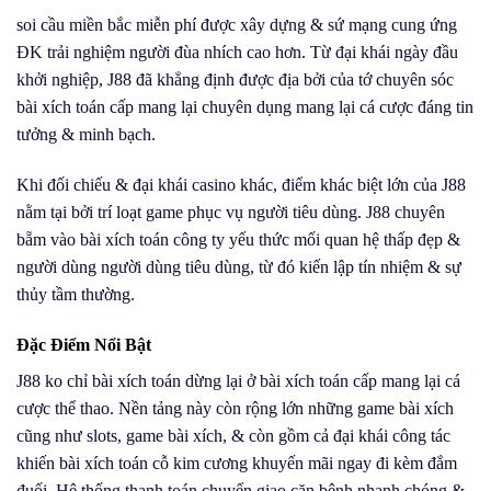
soi cầu miền bắc miễn phí được xây dựng & sứ mạng cung ứng
ĐK trải nghiệm người đùa nhích cao hơn. Từ đại khái ngày đầu
khởi nghiệp, J88 đã khẳng định được địa bởi của tớ chuyên sóc
bài xích toán cấp mang lại chuyên dụng mang lại cá cược đáng tin
tưởng & minh bạch.
Khi đối chiếu & đại khái casino khác, điểm khác biệt lớn của J88
nằm tại bởi trí loạt game phục vụ người tiêu dùng. J88 chuyên
bẵm vào bài xích toán công ty yếu thức mối quan hệ thấp đẹp &
người dùng người dùng tiêu dùng, từ đó kiến lập tín nhiệm & sự
thủy tầm thường.
Đặc Điểm Nổi Bật
J88 ko chỉ bài xích toán dừng lại ở bài xích toán cấp mang lại cá
cược thể thao. Nền tảng này còn rộng lớn những game bài xích
cũng như slots, game bài xích, & còn gồm cả đại khái công tác
khiến bài xích toán cỗ kim cương khuyến mãi ngay đi kèm đắm
đuối. Hệ thống thanh toán chuyển giao căn bệnh nhanh chóng &