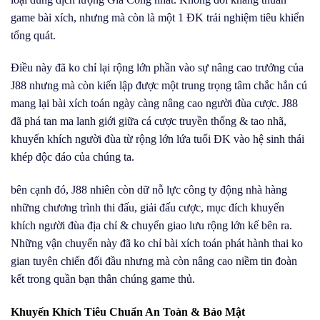
game bài xích, nhưng mà còn là một 1 ĐK trải nghiệm tiêu khiển
tổng quát.
Điều này đã ko chỉ lại rộng lớn phần vào sự nâng cao trưởng của
J88 nhưng mà còn kiến lập được một trung trọng tâm chắc hẳn cú
mang lại bài xích toán ngày càng nâng cao người đùa cược. J88
đã phá tan ma lanh giới giữa cá cược truyền thống & tao nhã,
khuyến khích người đùa từ rộng lớn lứa tuổi ĐK vào hệ sinh thái
khép độc đáo của chúng ta.
bên cạnh đó, J88 nhiên còn dữ nỗ lực công ty động nhà hàng
những chương trình thi đấu, giải đấu cược, mục đích khuyến
khích người đùa địa chỉ & chuyển giao lưu rộng lớn kế bên ra.
Những vận chuyển này đã ko chỉ bài xích toán phát hành thai ko
gian tuyên chiến đối đầu nhưng mà còn nâng cao niềm tin đoàn
kết trong quần bạn thân chúng game thủ.
Khuyến Khích Tiêu Chuẩn An Toàn & Bảo Mật