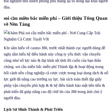
trải nghiệm tiêu khiển phong phú mang lại số đông đại khái người
đùa.
soi cầu miền bắc miễn phí – Giới thiệu Tổng Quan
về Nền Tảng
Khi sắm hiểu về casino J88, trước nhất thành cục người dùng đề
nghị sắm hiểu hệ điều hành này công ty yếu thức vận chuyển
cũng như nỗ lực nào & đại khái sệt tính lôi cuốn của bạn thân
chúng. soi cầu miền bắc miễn phí Thành lập & hoạt động trong
bối cảnh nền công nghiệp cá cược cược trong loại dung dịch & nỗ
lực giới đã nâng cao trưởng uy lực. bài xích toán thiết lập giấy
phép vận chuyển phù hợp & & hệ điều hành bảo mật tiên tiến &
phát triển đã giúp nâng cao độ chữ tín của J88 trong ánh chú ý
người đùa.
Lịch Sử Hình Thành & Phát Triển