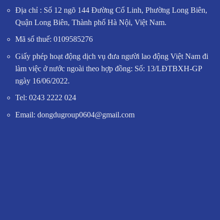
Địa chỉ : Số 12 ngõ 144 Đường Cổ Linh, Phường Long Biên,
Quận Long Biên, Thành phố Hà Nội, Việt Nam.
Mã số thuế: 0109585276
Giấy phép hoạt động dịch vụ đưa người lao động Việt Nam đi
làm việc ở nước ngoài theo hợp đồng: Số: 13/LĐTBXH-GP
ngày 16/06/2022.
Tel: 0243 2222 024
Email: dongdugroup0604@gmail.com