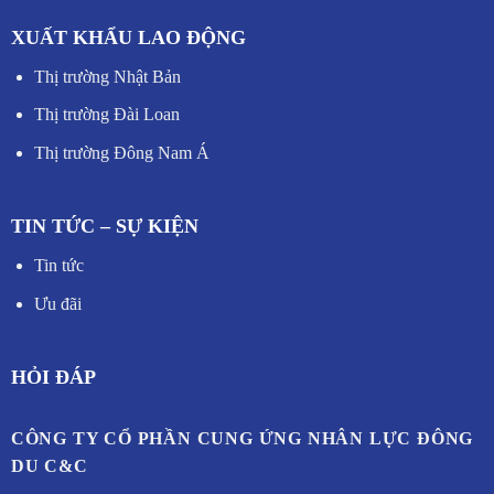
XUẤT KHẨU LAO ĐỘNG
Thị trường Nhật Bản
Thị trường Đài Loan
Thị trường Đông Nam Á
TIN TỨC – SỰ KIỆN
Tin tức
Ưu đãi
HỎI ĐÁP
CÔNG TY CỔ PHẦN CUNG ỨNG NHÂN LỰC ĐÔNG
DU C&C