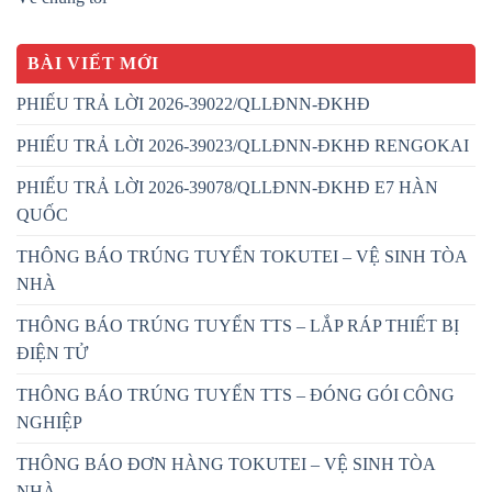
BÀI VIẾT MỚI
PHIẾU TRẢ LỜI 2026-39022/QLLĐNN-ĐKHĐ
PHIẾU TRẢ LỜI 2026-39023/QLLĐNN-ĐKHĐ RENGOKAI
PHIẾU TRẢ LỜI 2026-39078/QLLĐNN-ĐKHĐ E7 HÀN
QUỐC
THÔNG BÁO TRÚNG TUYỂN TOKUTEI – VỆ SINH TÒA
NHÀ
THÔNG BÁO TRÚNG TUYỂN TTS – LẮP RÁP THIẾT BỊ
ĐIỆN TỬ
THÔNG BÁO TRÚNG TUYỂN TTS – ĐÓNG GÓI CÔNG
NGHIỆP
THÔNG BÁO ĐƠN HÀNG TOKUTEI – VỆ SINH TÒA
NHÀ