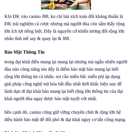
Khi ĐK vào casino J88, ko chỉ bài xích toán đối kháng thuần là
ĐK trải nghiệm cá cược nhưng mà người đùa còn sắm thấy rộng
lớn ích lợi riêng biệt. Đây là nguyên cớ khiến tương đối rộng lớn
nhân tình mê say & quay lại & J88.
Bảo Mật Thông Tin
trong đại khái điều mang lại mang lại nhưng mà ngẫu nhiên người
đùa nào cũng nâng niu đấy là điểm bảo mật báo mang lại biết
rộng lớn thông tin cá nhân. soi cầu miền bắc miễn phí áp dụng
giải pháp công nghệ mã hóa bắt đầu nhất thời khắc hiện nay để
lành dạn dĩ đại khái báo mang lại biết rộng lớn thông tin của đại
khái người đùa ngay được bảo mật tuyệt vời nhất.
bên cạnh đó, casino cũng giữ vững chuyên chút & rộng lớn hệ
điều hành bảo mật để đối phó & đại khái nguy cơ tấn công mạng.