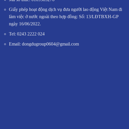
Giấy phép hoạt động dịch vụ đưa người lao động Việt Nam đi
làm việc ở nước ngoài theo hợp đồng: Số: 13/LĐTBXH-GP
ngày 16/06/2022.
Tel: 0243 2222 024
Email: dongdugroup0604@gmail.com