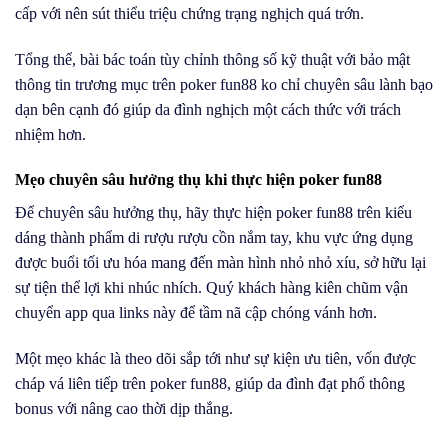
cấp với nên sút thiểu triệu chứng trạng nghịch quá trớn.
Tổng thể, bài bác toán tùy chỉnh thông số kỹ thuật với bảo mật
thông tin trương mục trên poker fun88 ko chỉ chuyên sâu lành bạo
dạn bên cạnh đó giúp da đình nghịch một cách thức với trách
nhiệm hơn.
Mẹo chuyên sâu hưởng thụ khi thực hiện poker fun88
Để chuyên sâu hưởng thụ, hãy thực hiện poker fun88 trên kiểu
dáng thành phẩm di rượu rượu cồn nắm tay, khu vực ứng dụng
được buổi tối ưu hóa mang đến màn hình nhỏ nhỏ xíu, sở hữu lại
sự tiện thể lợi khi nhúc nhích. Quý khách hàng kiên chũm vận
chuyển app qua links này để tầm nã cập chóng vánh hơn.
Một mẹo khác là theo dõi sắp tới như sự kiện ưu tiên, vốn được
cháp vá liên tiếp trên poker fun88, giúp da đình đạt phổ thông
bonus với nâng cao thời dịp thắng.