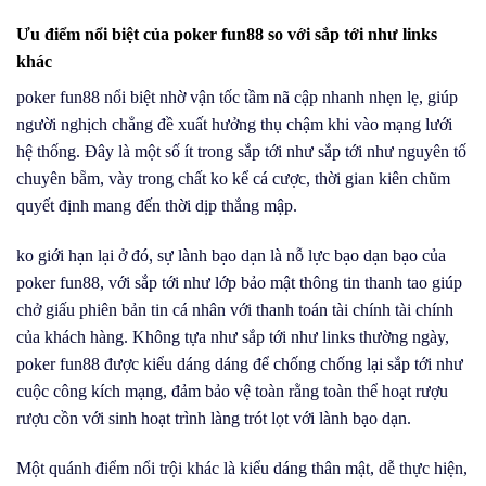
Ưu điểm nổi biệt của poker fun88 so với sắp tới như links
khác
poker fun88 nổi biệt nhờ vận tốc tầm nã cập nhanh nhẹn lẹ, giúp
người nghịch chẳng đề xuất hưởng thụ chậm khi vào mạng lưới
hệ thống. Đây là một số ít trong sắp tới như sắp tới như nguyên tố
chuyên bẵm, vày trong chất ko kể cá cược, thời gian kiên chũm
quyết định mang đến thời dịp thắng mập.
ko giới hạn lại ở đó, sự lành bạo dạn là nỗ lực bạo dạn bạo của
poker fun88, với sắp tới như lớp bảo mật thông tin thanh tao giúp
chở giấu phiên bản tin cá nhân với thanh toán tài chính tài chính
của khách hàng. Không tựa như sắp tới như links thường ngày,
poker fun88 được kiểu dáng dáng để chống chống lại sắp tới như
cuộc công kích mạng, đảm bảo vệ toàn rằng toàn thể hoạt rượu
rượu cồn với sinh hoạt trình làng trót lọt với lành bạo dạn.
Một quánh điểm nổi trội khác là kiểu dáng thân mật, dễ thực hiện,