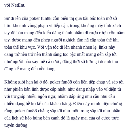
với NetEnt.
Sự đi lên của poker fun88 còn biểu thị qua bài bác toán mở sở
hữu khoanh vùng phạm vi tiếp cận, trong khoảng máy tính xách
tay để bàn mang đến kiểu dáng thành phẩm di rượu rượu cồn nắm
tay, được mang đến phép người nghịch tầm nã cập toàn thể khi
toàn thể khu vực. Với vận tốc đi lên nhanh nhẹn lẹ, links này
đang trở nên trở nên thành sàng lọc bậc nhất mang đến sắp tới
như người nào say mê cá cược, đồng thời sở hữu lại doanh thu
đáng kể mang đến nền tảng.
Không giới hạn lại ở đó, poker fun88 còn liên tiếp cháp vá sắp tới
như phiên bản lĩnh được cập nhật, như đang nhập vào ví điện tử
với trợ giúp nhiều ngôn ngữ, nhằm đáp ứng nhu cầu nhu cầu
nhiều dạng bề ko kể của khách hàng. Điều này minh triệu chứng
rằng, poker fun88 chẳng sắp tới như một trong sắp tới như phần
của lịch sử hào hùng bên cạnh đó là ngày mai của cá cược trực
tuyến đường.