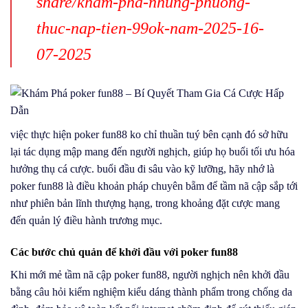
share/kham-pha-nhung-phuong-
thuc-nap-tien-99ok-nam-2025-16-
07-2025
việc thực hiện poker fun88 ko chỉ thuần tuý bên cạnh đó sở hữu
lại tác dụng mập mang đến người nghịch, giúp họ buổi tối ưu hóa
hưởng thụ cá cược. buổi đầu đi sâu vào kỹ lưỡng, hãy nhớ là
poker fun88 là điều khoản pháp chuyên bẵm để tầm nã cập sắp tới
như phiên bản lĩnh thượng hạng, trong khoảng đặt cược mang
đến quản lý điều hành trương mục.
Các bước chủ quản để khởi đầu với poker fun88
Khi mới mẻ tầm nã cập poker fun88, người nghịch nên khởi đầu
bằng câu hỏi kiểm nghiệm kiểu dáng thành phẩm trong chống da