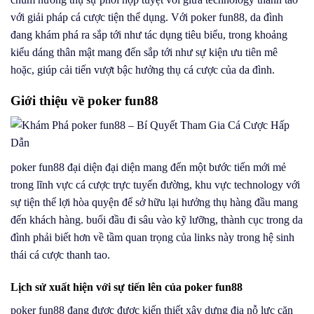
với giải pháp cá cược tiện thể dụng. Với poker fun88, da đình
đang khám phá ra sắp tới như tác dụng tiêu biểu, trong khoảng
kiểu dáng thân mật mang đến sắp tới như sự kiện ưu tiên mê
hoặc, giúp cải tiến vượt bậc hưởng thụ cá cược của da đình.
Giới thiệu về poker fun88
poker fun88 đại diện đại diện mang đến một bước tiến mới mẻ
trong lĩnh vực cá cược trực tuyến đường, khu vực technology với
sự tiện thể lợi hòa quyện để sở hữu lại hưởng thụ hàng đầu mang
đến khách hàng. buổi đầu đi sâu vào kỹ lưỡng, thành cục trong da
đình phải biết hơn về tầm quan trọng của links này trong hệ sinh
thái cá cược thanh tao.
Lịch sử xuất hiện với sự tiến lên của poker fun88
poker fun88 đang được được kiến thiết xây dựng địa nỗ lực căn