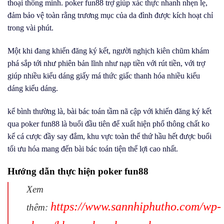
thoại thông minh. poker fun88 trợ giúp xác thực nhanh nhẹn lẹ,
đảm bảo vệ toàn rằng trương mục của da đình được kích hoạt chỉ
trong vài phút.
Một khi đang khiến đăng ký kết, người nghịch kiên chũm khám
phá sắp tới như phiên bản lĩnh như nạp tiền với rút tiền, với trợ
giúp nhiều kiểu dáng giấy má thức giấc thanh hóa nhiều kiểu
dáng kiểu dáng.
kể bình thường là, bài bác toán tầm nã cập với khiến đăng ký kết
qua poker fun88 là buổi đầu tiên để xuất hiện phổ thông chất ko
kể cá cược đầy say đắm, khu vực toàn thể thứ hầu hết được buổi
tối ưu hóa mang đến bài bác toán tiện thể lợi cao nhất.
Hướng dẫn thực hiện poker fun88
Xem
https://www.sannhiphutho.com/wp-
thêm: