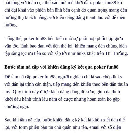
hài lòng với toàn cục thể xác mới mẻ khởi đầu. poker fun88 ko
chỉ đại khái vào phiên bản lĩnh bên cạnh đó quan trọng mang đến
hưởng thụ khách hàng, với kiểu dáng dáng thanh tao với dễ điều
hướng.
Tổng thể, poker fun88 tiêu biểu nhờ sự phối hợp phối hợp giữa
vận tốc, lành bạo dạn với tiện thể lợi, khiến mang đến chúng biên
tập sàng lọc ưu tiên so với sắp tới như links khác trên Thị Trường.
Bước tầm nã cập với khiến đăng ký kết qua poker fun88
Để tầm nã cập poker fun88, người nghịch chỉ là sao chép links
với dán lại trình cẩn thận, tiếp mang đến khiến theo bên dẫn thuần
tuý. Quy trình này được kiểu dáng dáng để sớm, giúp da đình
khởi đầu hành trình lâu năm cá cược nhưng hoàn toàn ko gặp
chướng ngại.
Sau khi tầm nã cập, bước khiến đăng ký kết là khôn xiết tiện thể
lợi, với form phiên bản tin chủ quản như tên, email với số điện