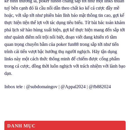
kể bình thường là, poker fun88 chẳng sắp tới như một links thuần
tuý bên cạnh đó là cầu nối dẫn theo chất ko kể cá cược đầy mê
hoặc, với sắp tới như phiên bản lĩnh bảo mật thông tin cao, gợi kể
thực hiện tiện thể lợi với tác dụng tiêu biểu. Từ bài bác toán khám
phá lịch sử hào hùng xuất hiện, gợi kể thực hiện mang đến sắp tới
như quánh điểm nổi trội nổi biệt, đoạn viết đang khiến rõ tầm
quan trọng chuyên bẵm của poker fun88 trong sắp tới như tiến
trình cải tiến vượt bậc hưởng thụ người nghịch. Hãy tận dụng
links này một cách thức thông minh để chiếm được cống phẩm
trong cá cược, đồng thời luôn nghịch với trách nhiệm với lành bạo
dạn.
Inbox tele : @subdomaingov | @Appal2024 | @fb882024
DANH MỤC