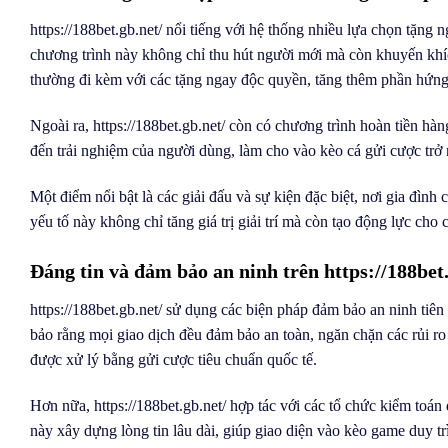
https://188bet.gb.net/ nổi tiếng với hệ thống nhiều lựa chọn tặn
chương trình này không chỉ thu hút người mới mà còn khuyến khíc
thường đi kèm với các tặng ngay độc quyền, tăng thêm phần hứng
Ngoài ra, https://188bet.gb.net/ còn có chương trình hoàn tiền hà
đến trải nghiệm của người dùng, làm cho vào kèo cá gửi cược trở
Một điểm nổi bật là các giải đấu và sự kiện đặc biệt, nơi gia đì
yếu tố này không chỉ tăng giá trị giải trí mà còn tạo động lực cho
Đáng tin và đảm bảo an ninh trên https://188bet.
https://188bet.gb.net/ sử dụng các biện pháp đảm bảo an ninh tiê
bảo rằng mọi giao dịch đều đảm bảo an toàn, ngăn chặn các rủi ro
được xử lý bằng gửi cược tiêu chuẩn quốc tế.
Hơn nữa, https://188bet.gb.net/ hợp tác với các tổ chức kiểm toán
này xây dựng lòng tin lâu dài, giúp giao diện vào kèo game duy trì