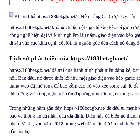
https://188bet.gb.net/ không chỉ là một địa chỉ vào kèo cá gửi cượ
công nghệ hiện đại và kinh nghiệm lâu năm, giao diện vào kèo gam
đi sâu vào các khía cạnh cốt lõi, từ nguồn gốc đến cách nó đang 
Lịch sử phát triển của https://188bet.gb.net/
https://188bet.gb.net/ đã trải qua hành trình phát triển đáng kể,
nổi. Ban đầu, nó được thiết kế như một giao diện vào kèo game đơ
trang web đã mở rộng để bao gồm các trò vào kèo sòng bài, lô đề 
thích ứng với công nghệ mà còn đáp ứng nhu cầu ngày càng cao 
Trong những năm gần đây, https://188bet.gb.net/ đã đầu tư mạnh 
bảo vệ thông tin cá nhân của gia đình. Điều này đã biến nó thành 
nhận. Ví dụ, vào năm 2018, trang web đã nhận được danh hiệu “N
dài của họ.