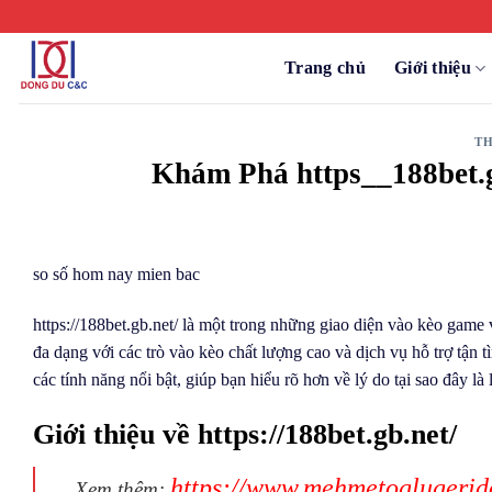
Chuyển
đến
nội
Trang chủ
Giới thiệu
dung
TH
Khám Phá https__188bet.
so số hom nay mien bac
https://188bet.gb.net/ là một trong những giao diện vào kèo game
đa dạng với các trò vào kèo chất lượng cao và dịch vụ hỗ trợ tận tì
các tính năng nổi bật, giúp bạn hiểu rõ hơn về lý do tại sao đây 
Giới thiệu về https://188bet.gb.net/
https://www.mehmetoglugerid
Xem thêm: