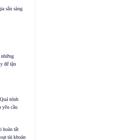
gia sẵn sàng
i những
y để tận
 Quá trình
n yêu cầu
i hoàn tất
oạt tài khoản