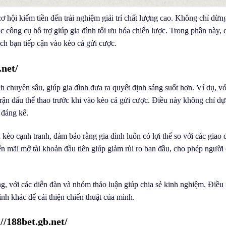
 cơ hội kiếm tiền đến trải nghiệm giải trí chất lượng cao. Không chỉ dừng
 công cụ hỗ trợ giúp gia đình tối ưu hóa chiến lược. Trong phần này, 
ách bạn tiếp cận vào kèo cá gửi cược.
.net/
tích chuyên sâu, giúp gia đình đưa ra quyết định sáng suốt hơn. Ví dụ, v
trận đấu thể thao trước khi vào kèo cá gửi cược. Điều này không chỉ d
 đáng kể.
 kèo cạnh tranh, đảm bảo rằng gia đình luôn có lợi thế so với các giao
n mãi mở tài khoản đầu tiên giúp giảm rủi ro ban đầu, cho phép người
ộng, với các diễn đàn và nhóm thảo luận giúp chia sẻ kinh nghiệm. Điều
ình khác để cải thiện chiến thuật của mình.
//188bet.gb.net/