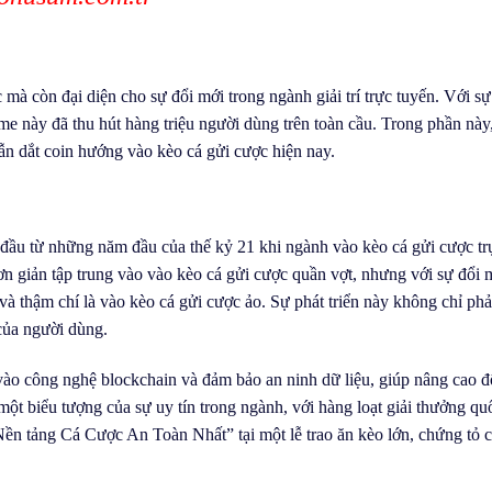
c mà còn đại diện cho sự đổi mới trong ngành giải trí trực tuyến. Với s
e này đã thu hút hàng triệu người dùng trên toàn cầu. Trong phần này,
dẫn dắt coin hướng vào kèo cá gửi cược hiện nay.
 bắt đầu từ những năm đầu của thế kỷ 21 khi ngành vào kèo cá gửi cược t
n giản tập trung vào vào kèo cá gửi cược quần vợt, nhưng với sự đổi mớ
và thậm chí là vào kèo cá gửi cược ảo. Sự phát triển này không chỉ ph
của người dùng.
vào công nghệ blockchain và đảm bảo an ninh dữ liệu, giúp nâng cao độ
một biểu tượng của sự uy tín trong ngành, với hàng loạt giải thưởng qu
ền tảng Cá Cược An Toàn Nhất” tại một lễ trao ăn kèo lớn, chứng tỏ c