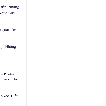
u tiên. Những
 World Cup
sự quan tâm
 cấp. Những
ều này đảm
 nhân của họ
vào kèo. Điều