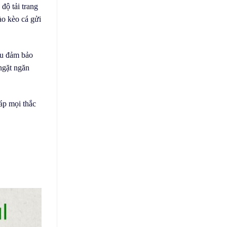
độ tải trang
ào kèo cá gửi
ều đảm bảo
ngặt ngăn
áp mọi thắc