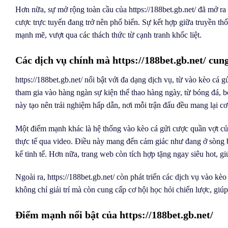
Hơn nữa, sự mở rộng toàn cầu của https://188bet.gb.net/ đã mở ra
cược trực tuyến đang trở nên phổ biến. Sự kết hợp giữa truyền thốn
mạnh mẽ, vượt qua các thách thức từ cạnh tranh khốc liệt.
Các dịch vụ chính mà https://188bet.gb.net/ cun
https://188bet.gb.net/ nổi bật với đa dạng dịch vụ, từ vào kèo cá
tham gia vào hàng ngàn sự kiện thể thao hàng ngày, từ bóng đá, bó
này tạo nên trải nghiệm hấp dẫn, nơi mỗi trận đấu đều mang lại cơ
Một điểm mạnh khác là hệ thống vào kèo cá gửi cược quần vợt của h
thực tế qua video. Điều này mang đến cảm giác như đang ở sòng bà
kế tinh tế. Hơn nữa, trang web còn tích hợp tặng ngay siêu hot, gi
Ngoài ra, https://188bet.gb.net/ còn phát triển các dịch vụ vào 
không chỉ giải trí mà còn cung cấp cơ hội học hỏi chiến lược, giú
Điểm mạnh nổi bật của https://188bet.gb.net/