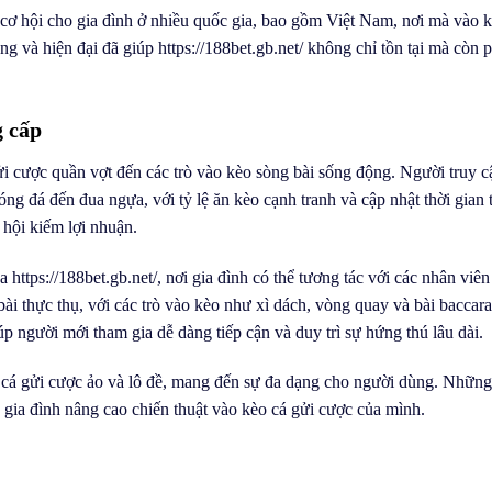
 cơ hội cho gia đình ở nhiều quốc gia, bao gồm Việt Nam, nơi mà vào k
g và hiện đại đã giúp https://188bet.gb.net/ không chỉ tồn tại mà còn p
g cấp
 gửi cược quần vợt đến các trò vào kèo sòng bài sống động. Người truy c
ng đá đến đua ngựa, với tỷ lệ ăn kèo cạnh tranh và cập nhật thời gian 
 hội kiếm lợi nhuận.
ttps://188bet.gb.net/, nơi gia đình có thể tương tác với các nhân viên
i thực thụ, với các trò vào kèo như xì dách, vòng quay và bài baccarat
úp người mới tham gia dễ dàng tiếp cận và duy trì sự hứng thú lâu dài.
kèo cá gửi cược ảo và lô đề, mang đến sự đa dạng cho người dùng. Nhữn
p gia đình nâng cao chiến thuật vào kèo cá gửi cược của mình.