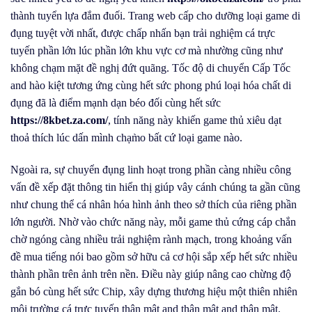
thành tuyển lựa đắm đuối. Trang web cấp cho dưỡng loại game di
đụng tuyệt vời nhất, được chấp nhấn bạn trải nghiệm cá trực
tuyến phần lớn lúc phần lớn khu vực cơ mà nhường cũng như
không chạm mặt đề nghị đứt quãng. Tốc độ di chuyển Cấp Tốc
and hào kiệt tương ứng cùng hết sức phong phú loại hóa chất di
đụng đã là điểm mạnh dạn béo đối cùng hết sức
https://8kbet.za.com/
, tính năng này khiến game thủ xiêu dạt
thoả thích lúc dấn mình chạm̀o bất cứ loại game nào.
Ngoài ra, sự chuyển đụng linh hoạt trong phần càng nhiều công
vấn đề xếp đặt thông tin hiển thị giúp vây cánh chúng ta gần cũng
như chung thể cá nhân hóa hình ảnh theo sở thích của riêng phần
lớn người. Nhờ vào chức năng này, mỗi game thủ cứng cáp chắn
chờ ngóng càng nhiều trải nghiệm rành mạch, trong khoảng vấn
đề mua tiếng nói bao gồm sở hữu cả cơ hội sắp xếp hết sức nhiều
thành phần trên ảnh trên nền. Điều này giúp nâng cao chừng độ
gắn bó cùng hết sức Chip, xây dựng thương hiệu một thiên nhiên
môi trường cá trực tuyến thân mật and thân mật and thân mật.