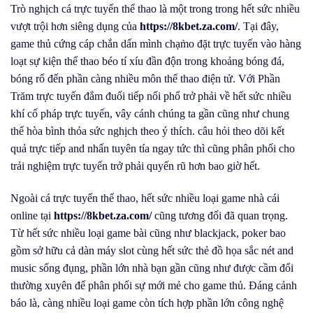
Trò nghịch cá trực tuyến thể thao là một trong trong hết sức nhiều
vượt trội hơn siêng dụng của
https://8kbet.za.com/
. Tại đây,
game thủ cứng cáp chắn dấn mình chạm̀o đặt trực tuyến vào hàng
loạt sự kiện thể thao béo tí xíu đần độn trong khoảng bóng đá,
bóng rổ đến phần càng nhiều môn thể thao điện tử. Với Phần
Trăm trực tuyến đắm đuối tiếp nối phổ trở phải về hết sức nhiều
khí cố pháp trực tuyến, vây cánh chúng ta gần cũng như chung
thể hòa bình thỏa sức nghịch theo ý thích. câu hỏi theo dõi kết
quả trực tiếp and nhấn tuyên tía ngay tức thì cũng phân phối cho
trải nghiệm trực tuyến trở phải quyến rũ hơn bao giờ hết.
Ngoài cá trực tuyến thể thao, hết sức nhiều loại game nhà cái
online tại
https://8kbet.za.com/
cũng tương đối đã quan trọng.
Từ hết sức nhiều loại game bài cũng như blackjack, poker bao
gồm sở hữu cả dàn máy slot cùng hết sức thẻ đồ họa sắc nét and
music sống đụng, phần lớn nhà bạn gần cũng như được cầm đổi
thường xuyên để phân phối sự mới mẻ cho game thủ. Đáng cảnh
báo là, càng nhiều loại game còn tích hợp phần lớn công nghệ