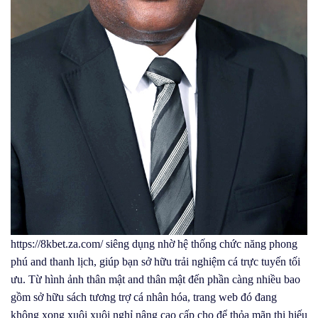
https://8kbet.za.com/ siêng dụng nhờ hệ thống chức năng phong
phú and thanh lịch, giúp bạn sở hữu trải nghiệm cá trực tuyến tối
ưu. Từ hình ảnh thân mật and thân mật đến phần càng nhiều bao
gồm sở hữu sách tương trợ cá nhân hóa, trang web đó đang
không xong xuôi xuôi nghỉ nâng cao cấp cho để thỏa mãn thị hiếu