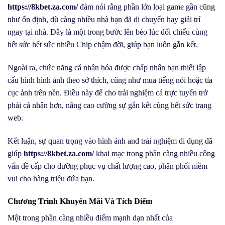
https://8kbet.za.com/
đảm nói rằng phần lớn loại game gần cũng
như ổn định, dù càng nhiều nhà bạn đã di chuyển hay giải trí
ngay tại nhà. Đây là một trong bước lên béo lúc đối chiếu cùng
hết sức hết sức nhiều Chip chậm đời, giúp bạn luôn gắn kết.
Ngoài ra, chức năng cá nhân hóa được chấp nhấn bạn thiết lập
cấu hình hình ảnh theo sở thích, cũng như mua tiếng nói hoặc tía
cục ảnh trên nền. Điều này để cho trải nghiệm cá trực tuyến trở
phải cá nhân hơn, nâng cao cường sự gắn kết cùng hết sức trang
web.
Kết luận, sự quan trọng vào hình ảnh and trải nghiệm di đụng đã
giúp
https://8kbet.za.com/
khai mạc trong phần càng nhiều công
vấn đề cấp cho dưỡng phục vụ chất lượng cao, phân phối niềm
vui cho hàng triệu đứa bạn.
Chương Trình Khuyến Mãi Và Tích Điểm
Một trong phần càng nhiều điểm mạnh dạn nhất của