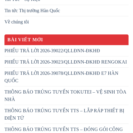
Tin tức Thị trường Hàn Quốc
Về chúng tôi
BÀI VIẾT MỚI
PHIẾU TRẢ LỜI 2026-39022/QLLĐNN-ĐKHĐ
PHIẾU TRẢ LỜI 2026-39023/QLLĐNN-ĐKHĐ RENGOKAI
PHIẾU TRẢ LỜI 2026-39078/QLLĐNN-ĐKHĐ E7 HÀN
QUỐC
THÔNG BÁO TRÚNG TUYỂN TOKUTEI – VỆ SINH TÒA
NHÀ
THÔNG BÁO TRÚNG TUYỂN TTS – LẮP RÁP THIẾT BỊ
ĐIỆN TỬ
THÔNG BÁO TRÚNG TUYỂN TTS – ĐÓNG GÓI CÔNG