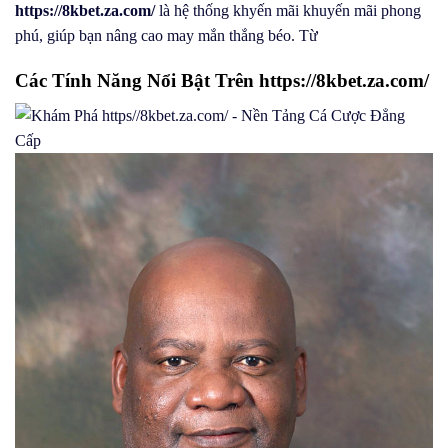
https://8kbet.za.com/
là hệ thống khyến mãi khuyến mãi phong
phú, giúp bạn nâng cao may mắn thắng béo. Từ
Các Tính Năng Nổi Bật Trên https://8kbet.za.com/