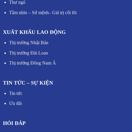
Thư ngỏ
Tầm nhìn – Sứ mệnh
–
Giá trị cốt lõi
XUẤT KHẨU LAO ĐỘNG
Thị trường Nhật Bản
Thị trường Đài Loan
Thị trường Đông Nam Á
TIN TỨC – SỰ KIỆN
Tin tức
Ưu đãi
HỎI ĐÁP