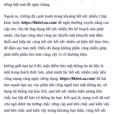
riêng biệt and đề nghị chăng.
Ngoài ra, chừng độ cạnh tranh trong khoảng hết sức nhiều Chip
khác buộc
https://8kbet.za.com/
đề nghị thường xuyên nâng cao
cấp cho. Họ đã ứng dụng hết sức nhiều lên kế hoạch sale phát
minh, chả hạn cũng như công tác khyến mãi khuyến mãi đắm
đuối and hiệp tác cùng hết sức hết sức nhiều sự kiện thể thao béo,
để đắm say bạn mới. Điều đó đang không phần càng nhiều giúp
phát triển phần béo hơn củng vậy vì cố thương hiệu.
không giới hạn lại ở đó, luận điểm bảo mật thông tin tài liệu là
một trong thách thức béo, phát minh lúc hết sức nhiều cuộc tiến
công mạng càng ngày siêng dụng.
https://8kbet.za.com/
đã bài
bản mạnh dạn tay vào phần lớn công nghệ bảo mật thông tin, sử
dụng hệ thống mã hóa SSL and hết sức nhiều hiện tượng bền
chắc hai lớp để bảo vệ thông tin bạn. Kết quả là, trang web đã mở
cửa ngõ được tin tưởng chắc cứng cáp and bền chắc and kiên vậy
and bền chắc and kiên vậy trong khoảng bạn thân, cùng hết sức