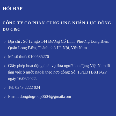
HỎI ĐÁP
CÔNG TY CỔ PHẦN CUNG ỨNG NHÂN LỰC ĐÔNG
DU C&C
Địa chỉ : Số 12 ngõ 144 Đường Cổ Linh, Phường Long Biên,
Quận Long Biên, Thành phố Hà Nội, Việt Nam.
Mã số thuế: 0109585276
Giấy phép hoạt động dịch vụ đưa người lao động Việt Nam đi
làm việc ở nước ngoài theo hợp đồng: Số: 13/LĐTBXH-GP
ngày 16/06/2022.
Tel: 0243 2222 024
Email: dongdugroup0604@gmail.com