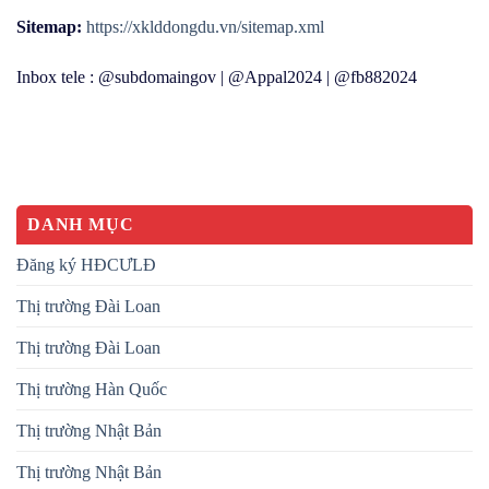
Sitemap:
https://xklddongdu.vn/sitemap.xml
Inbox tele : @subdomaingov | @Appal2024 | @fb882024
DANH MỤC
Đăng ký HĐCƯLĐ
Thị trường Đài Loan
Thị trường Đài Loan
Thị trường Hàn Quốc
Thị trường Nhật Bản
Thị trường Nhật Bản