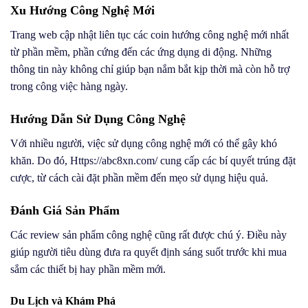
Xu Hướng Công Nghệ Mới
Trang web cập nhật liên tục các coin hướng công nghệ mới nhất
từ phần mềm, phần cứng đến các ứng dụng di động. Những
thông tin này không chỉ giúp bạn nắm bắt kịp thời mà còn hỗ trợ
trong công việc hàng ngày.
Hướng Dẫn Sử Dụng Công Nghệ
Với nhiều người, việc sử dụng công nghệ mới có thể gây khó
khăn. Do đó, Https://abc8xn.com/ cung cấp các bí quyết trúng đặt
cược, từ cách cài đặt phần mềm đến mẹo sử dụng hiệu quả.
Đánh Giá Sản Phẩm
Các review sản phẩm công nghệ cũng rất được chú ý. Điều này
giúp người tiêu dùng đưa ra quyết định sáng suốt trước khi mua
sắm các thiết bị hay phần mềm mới.
Du Lịch và Khám Phá