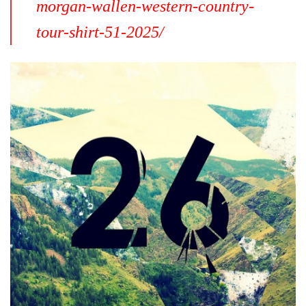
morgan-wallen-western-country-
tour-shirt-51-2025/