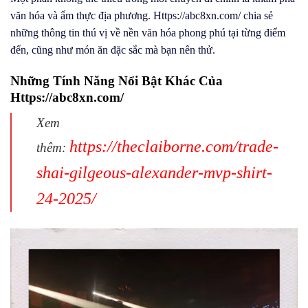
văn hóa và ẩm thực địa phương. Https://abc8xn.com/ chia sẻ
những thông tin thú vị về nền văn hóa phong phú tại từng điểm
đến, cũng như món ăn đặc sắc mà bạn nên thử.
Những Tính Năng Nổi Bật Khác Của
Https://abc8xn.com/
Xem
https://theclaiborne.com/trade-
thêm:
shai-gilgeous-alexander-mvp-shirt-
24-2025/