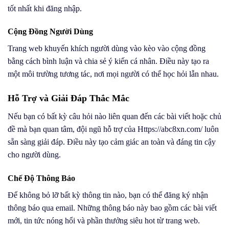
tốt nhất khi đăng nhập.
Cộng Đồng Người Dùng
Trang web khuyến khích người dùng vào kèo vào cộng đồng
bằng cách bình luận và chia sẻ ý kiến cá nhân. Điều này tạo ra
một môi trường tương tác, nơi mọi người có thể học hỏi lẫn nhau.
Hỗ Trợ và Giải Đáp Thắc Mắc
Nếu bạn có bất kỳ câu hỏi nào liên quan đến các bài viết hoặc chủ
đề mà bạn quan tâm, đội ngũ hỗ trợ của Https://abc8xn.com/ luôn
sẵn sàng giải đáp. Điều này tạo cảm giác an toàn và đáng tin cậy
cho người dùng.
Chế Độ Thông Báo
Để không bỏ lỡ bất kỳ thông tin nào, bạn có thể đăng ký nhận
thông báo qua email. Những thông báo này bao gồm các bài viết
mới, tin tức nóng hổi và phần thưởng siêu hot từ trang web.