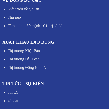
VỀ ĐÔNG DU C&C
Giới thiệu tổng quan
Thư ngỏ
Tầm nhìn – Sứ mệnh
–
Giá trị cốt lõi
XUẤT KHẨU LAO ĐỘNG
Thị trường Nhật Bản
Thị trường Đài Loan
Thị trường Đông Nam Á
TIN TỨC – SỰ KIỆN
Tin tức
Ưu đãi