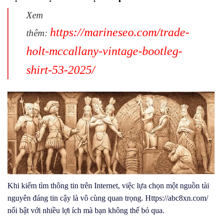
Xem
https://marineseo.com/trade-
thêm:
holt-mccallany-vintage-bootleg-
shirt-53-2025/
Khi kiếm tìm thông tin trên Internet, việc lựa chọn một nguồn tài
nguyên đáng tin cậy là vô cùng quan trọng. Https://abc8xn.com/
nổi bật với nhiều lợi ích mà bạn không thể bỏ qua.