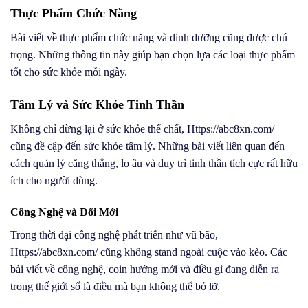
Thực Phẩm Chức Năng
Bài viết về thực phẩm chức năng và dinh dưỡng cũng được chú
trọng. Những thông tin này giúp bạn chọn lựa các loại thực phẩm
tốt cho sức khỏe mỗi ngày.
Tâm Lý và Sức Khỏe Tinh Thần
Không chỉ dừng lại ở sức khỏe thể chất, Https://abc8xn.com/
cũng đề cập đến sức khỏe tâm lý. Những bài viết liên quan đến
cách quản lý căng thẳng, lo âu và duy trì tinh thần tích cực rất hữu
ích cho người dùng.
Công Nghệ và Đổi Mới
Trong thời đại công nghệ phát triển như vũ bão,
Https://abc8xn.com/ cũng không stand ngoài cuộc vào kèo. Các
bài viết về công nghệ, coin hướng mới và điều gì đang diễn ra
trong thế giới số là điều mà bạn không thể bỏ lỡ.