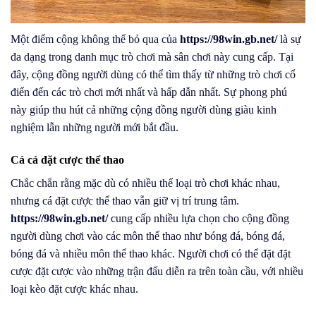
Một điểm cộng không thể bỏ qua của
https://98win.gb.net/
là sự
đa dạng trong danh mục trò chơi mà sân chơi này cung cấp. Tại
đây, cộng đồng người dùng có thể tìm thấy từ những trò chơi cổ
điển đến các trò chơi mới nhất và hấp dẫn nhất. Sự phong phú
này giúp thu hút cả những cộng đồng người dùng giàu kinh
nghiệm lẫn những người mới bắt đầu.
Cá cá đặt cược thể thao
Chắc chắn rằng mặc dù có nhiều thể loại trò chơi khác nhau,
nhưng cá đặt cược thể thao vẫn giữ vị trí trung tâm.
https://98win.gb.net/
cung cấp nhiều lựa chọn cho cộng đồng
người dùng chơi vào các môn thể thao như bóng đá, bóng đá,
bóng đá và nhiều môn thể thao khác. Người chơi có thể đặt đặt
cược đặt cược vào những trận đấu diễn ra trên toàn cầu, với nhiều
loại kèo đặt cược khác nhau.