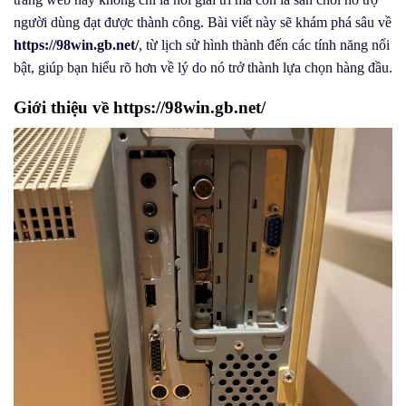
người dùng đạt được thành công. Bài viết này sẽ khám phá sâu về
https://98win.gb.net/
, từ lịch sử hình thành đến các tính năng nổi
bật, giúp bạn hiểu rõ hơn về lý do nó trở thành lựa chọn hàng đầu.
Giới thiệu về https://98win.gb.net/