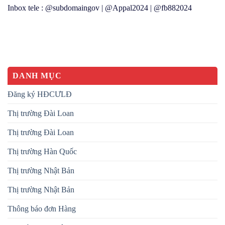
Inbox tele : @subdomaingov | @Appal2024 | @fb882024
DANH MỤC
Đăng ký HĐCƯLĐ
Thị trường Đài Loan
Thị trường Đài Loan
Thị trường Hàn Quốc
Thị trường Nhật Bản
Thị trường Nhật Bản
Thông báo đơn Hàng