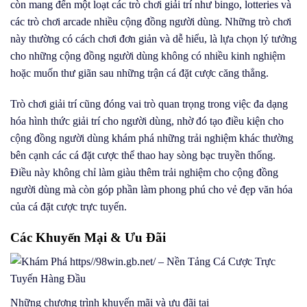
còn mang đến một loạt các trò chơi giải trí như bingo, lotteries và
các trò chơi arcade nhiều cộng đồng người dùng. Những trò chơi
này thường có cách chơi đơn giản và dễ hiểu, là lựa chọn lý tưởng
cho những cộng đồng người dùng không có nhiều kinh nghiệm
hoặc muốn thư giãn sau những trận cá đặt cược căng thẳng.
Trò chơi giải trí cũng đóng vai trò quan trọng trong việc đa dạng
hóa hình thức giải trí cho người dùng, nhờ đó tạo điều kiện cho
cộng đồng người dùng khám phá những trải nghiệm khác thường
bên cạnh các cá đặt cược thể thao hay sòng bạc truyền thống.
Điều này không chỉ làm giàu thêm trải nghiệm cho cộng đồng
người dùng mà còn góp phần làm phong phú cho vẻ đẹp văn hóa
của cá đặt cược trực tuyến.
Các Khuyến Mại & Ưu Đãi
Những chương trình khuyến mãi và ưu đãi tại