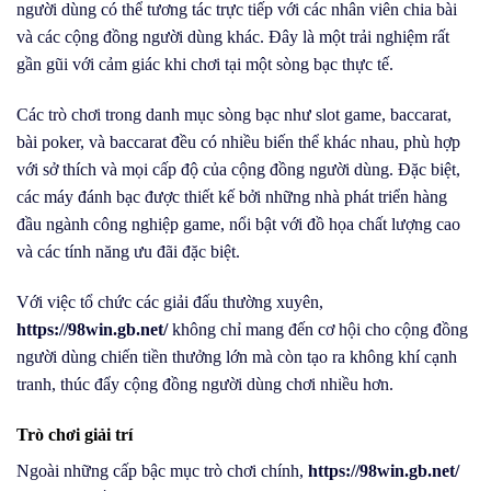
người dùng có thể tương tác trực tiếp với các nhân viên chia bài
và các cộng đồng người dùng khác. Đây là một trải nghiệm rất
gần gũi với cảm giác khi chơi tại một sòng bạc thực tế.
Các trò chơi trong danh mục sòng bạc như slot game, baccarat,
bài poker, và baccarat đều có nhiều biến thể khác nhau, phù hợp
với sở thích và mọi cấp độ của cộng đồng người dùng. Đặc biệt,
các máy đánh bạc được thiết kế bởi những nhà phát triển hàng
đầu ngành công nghiệp game, nổi bật với đồ họa chất lượng cao
và các tính năng ưu đãi đặc biệt.
Với việc tổ chức các giải đấu thường xuyên,
https://98win.gb.net/
không chỉ mang đến cơ hội cho cộng đồng
người dùng chiến tiền thưởng lớn mà còn tạo ra không khí cạnh
tranh, thúc đẩy cộng đồng người dùng chơi nhiều hơn.
Trò chơi giải trí
Ngoài những cấp bậc mục trò chơi chính,
https://98win.gb.net/