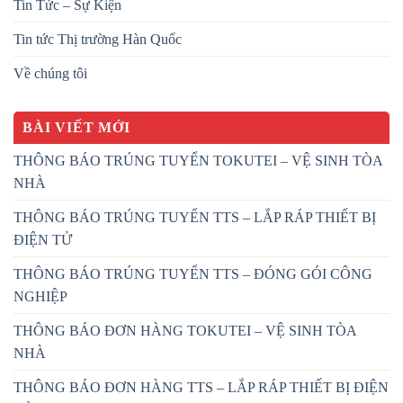
Tin Tức – Sự Kiện
Tin tức Thị trường Hàn Quốc
Về chúng tôi
BÀI VIẾT MỚI
THÔNG BÁO TRÚNG TUYỂN TOKUTEI – VỆ SINH TÒA
NHÀ
THÔNG BÁO TRÚNG TUYỂN TTS – LẮP RÁP THIẾT BỊ
ĐIỆN TỬ
THÔNG BÁO TRÚNG TUYỂN TTS – ĐÓNG GÓI CÔNG
NGHIỆP
THÔNG BÁO ĐƠN HÀNG TOKUTEI – VỆ SINH TÒA
NHÀ
THÔNG BÁO ĐƠN HÀNG TTS – LẮP RÁP THIẾT BỊ ĐIỆN