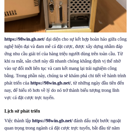
https://98win.gb.net/
đại diện cho sự kết hợp hoàn hảo giữa công
nghệ hiện đại và đam mê cá đặt cược, được xây dựng nhằm đáp
ứng nhu cầu giải trí của hàng triệu người dùng trên toàn cầu. Từ
khi ra mắt, sân chơi này đã nhanh chóng khẳng định vị thế nhờ
vào sự đổi mới liên tục và cam kết mang lại trải nghiệm công
bằng. Trong phần này, chúng ta sẽ khám phá chi tiết về hành trình
phát triển của
https://98win.gb.net/
, từ những ngày đầu tiên đến
nay, để hiểu rõ hơn về lý do nó trở thành biểu tượng trong lĩnh
vực cá đặt cược trực tuyến.
Lịch sử phát triển
Việc thành lập
https://98win.gb.net/
đánh dấu một bước ngoặt
quan trọng trong ngành cá đặt cược trực tuyến, bắt đầu từ năm