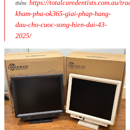
https://totalcaredentists.com.au/tra
thêm:
kham-pha-ok365-giai-phap-hang-
dau-cho-cuoc-song-hien-dai-43-
2025/