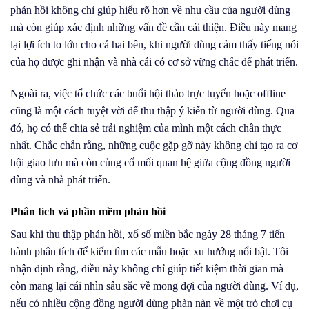
phản hồi không chỉ giúp hiểu rõ hơn về nhu cầu của người dùng
mà còn giúp xác định những vấn đề cần cải thiện. Điều này mang
lại lợi ích to lớn cho cả hai bên, khi người dùng cảm thấy tiếng nói
của họ được ghi nhận và nhà cái có cơ sở vững chắc để phát triển.
Ngoài ra, việc tổ chức các buổi hội thảo trực tuyến hoặc offline
cũng là một cách tuyệt vời để thu thập ý kiến từ người dùng. Qua
đó, họ có thể chia sẻ trải nghiệm của mình một cách chân thực
nhất. Chắc chắn rằng, những cuộc gặp gỡ này không chỉ tạo ra cơ
hội giao lưu mà còn củng cố mối quan hệ giữa cộng đồng người
dùng và nhà phát triển.
Phân tích và phần mềm phản hồi
Sau khi thu thập phản hồi, xổ số miền bắc ngày 28 tháng 7 tiến
hành phân tích để kiếm tìm các mẫu hoặc xu hướng nổi bật. Tôi
nhận định rằng, điều này không chỉ giúp tiết kiệm thời gian mà
còn mang lại cái nhìn sâu sắc về mong đợi của người dùng. Ví dụ,
nếu có nhiều cộng đồng người dùng phàn nàn về một trò chơi cụ