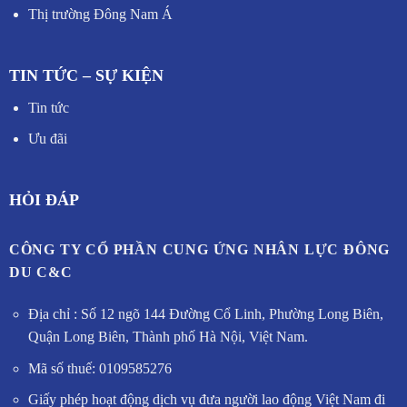
Thị trường Đông Nam Á
TIN TỨC – SỰ KIỆN
Tin tức
Ưu đãi
HỎI ĐÁP
CÔNG TY CỔ PHẦN CUNG ỨNG NHÂN LỰC ĐÔNG
DU C&C
Địa chỉ : Số 12 ngõ 144 Đường Cổ Linh, Phường Long Biên,
Quận Long Biên, Thành phố Hà Nội, Việt Nam.
Mã số thuế: 0109585276
Giấy phép hoạt động dịch vụ đưa người lao động Việt Nam đi