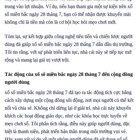
trung vào lợi nhuận. Ví dụ, nếu bạn tham gia một sự kiện trên xổ
số miền bắc ngày 28 tháng 7, bạn có thể nhận được khuyến mãi
không chỉ là tiền mà còn là cơ hội học hỏi mẹo chơi mới.
Tóm lại, sự kết hợp giữa công nghệ tiên tiến và chiến lược người
dùng đã giúp xổ số miền bắc ngày 28 tháng 7 dẫn đầu thị trường.
Tôi tin rằng, với sự phát triển liên tục, nhà cái này sẽ tiếp tục mở
rộng và mang lại giá trị vượt trội.
Tác động của xổ số miền bắc ngày 28 tháng 7 đến cộng đồng
người dùng
xổ số miền bắc ngày 28 tháng 7 đã tạo ra tác động tích cực bằng
cách xây dựng một cộng đồng sôi động, nơi mọi người có thể kết
nối và chia sẻ. Không chỉ dừng lại ở giải trí, nhà cái này khuyến
khích các hoạt động giáo dục, như các khóa học trực tuyến về
mẹo chơi số. Tôi phân tích rằng, điều này giúp người dùng, đặc
biệt là thanh niên, phát triển bản thân trong môi trường vui vẻ.
Hãy xem xét ví dụ về một nhóm người dùng đã sử dụng xổ số