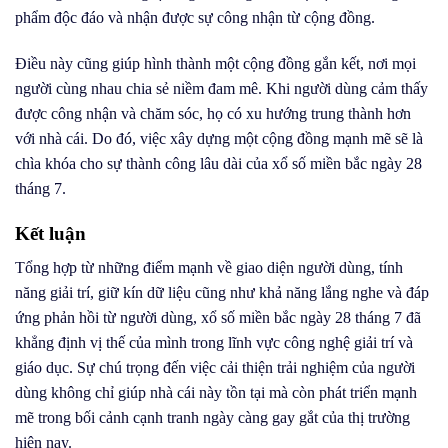
phẩm độc đáo và nhận được sự công nhận từ cộng đồng.
Điều này cũng giúp hình thành một cộng đồng gắn kết, nơi mọi
người cùng nhau chia sẻ niềm đam mê. Khi người dùng cảm thấy
được công nhận và chăm sóc, họ có xu hướng trung thành hơn
với nhà cái. Do đó, việc xây dựng một cộng đồng mạnh mẽ sẽ là
chìa khóa cho sự thành công lâu dài của xổ số miền bắc ngày 28
tháng 7.
Kết luận
Tổng hợp từ những điểm mạnh về giao diện người dùng, tính
năng giải trí, giữ kín dữ liệu cũng như khả năng lắng nghe và đáp
ứng phản hồi từ người dùng, xổ số miền bắc ngày 28 tháng 7 đã
khẳng định vị thế của mình trong lĩnh vực công nghệ giải trí và
giáo dục. Sự chú trọng đến việc cải thiện trải nghiệm của người
dùng không chỉ giúp nhà cái này tồn tại mà còn phát triển mạnh
mẽ trong bối cảnh cạnh tranh ngày càng gay gắt của thị trường
hiện nay.