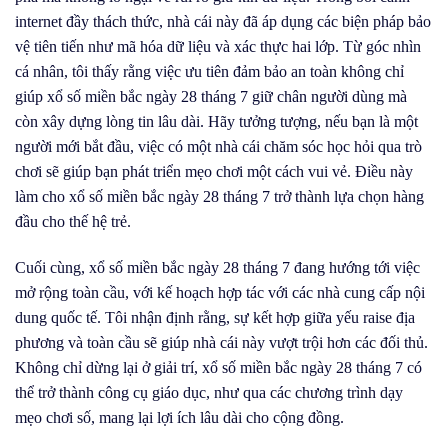
internet đầy thách thức, nhà cái này đã áp dụng các biện pháp bảo
vệ tiên tiến như mã hóa dữ liệu và xác thực hai lớp. Từ góc nhìn
cá nhân, tôi thấy rằng việc ưu tiên đảm bảo an toàn không chỉ
giúp xổ số miền bắc ngày 28 tháng 7 giữ chân người dùng mà
còn xây dựng lòng tin lâu dài. Hãy tưởng tượng, nếu bạn là một
người mới bắt đầu, việc có một nhà cái chăm sóc học hỏi qua trò
chơi sẽ giúp bạn phát triển mẹo chơi một cách vui vẻ. Điều này
làm cho xổ số miền bắc ngày 28 tháng 7 trở thành lựa chọn hàng
đầu cho thế hệ trẻ.
Cuối cùng, xổ số miền bắc ngày 28 tháng 7 đang hướng tới việc
mở rộng toàn cầu, với kế hoạch hợp tác với các nhà cung cấp nội
dung quốc tế. Tôi nhận định rằng, sự kết hợp giữa yếu raise địa
phương và toàn cầu sẽ giúp nhà cái này vượt trội hơn các đối thủ.
Không chỉ dừng lại ở giải trí, xổ số miền bắc ngày 28 tháng 7 có
thể trở thành công cụ giáo dục, như qua các chương trình dạy
mẹo chơi số, mang lại lợi ích lâu dài cho cộng đồng.