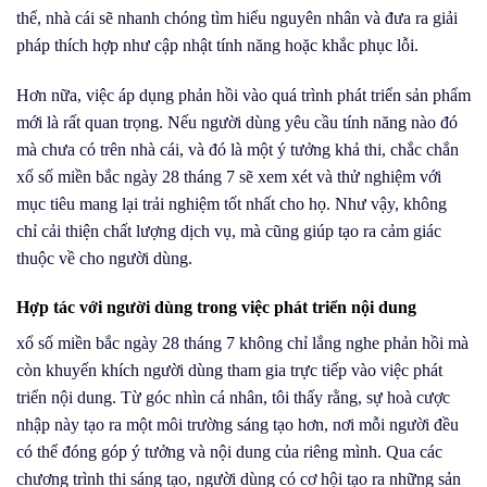
thể, nhà cái sẽ nhanh chóng tìm hiểu nguyên nhân và đưa ra giải
pháp thích hợp như cập nhật tính năng hoặc khắc phục lỗi.
Hơn nữa, việc áp dụng phản hồi vào quá trình phát triển sản phẩm
mới là rất quan trọng. Nếu người dùng yêu cầu tính năng nào đó
mà chưa có trên nhà cái, và đó là một ý tưởng khả thi, chắc chắn
xổ số miền bắc ngày 28 tháng 7 sẽ xem xét và thử nghiệm với
mục tiêu mang lại trải nghiệm tốt nhất cho họ. Như vậy, không
chỉ cải thiện chất lượng dịch vụ, mà cũng giúp tạo ra cảm giác
thuộc về cho người dùng.
Hợp tác với người dùng trong việc phát triển nội dung
xổ số miền bắc ngày 28 tháng 7 không chỉ lắng nghe phản hồi mà
còn khuyến khích người dùng tham gia trực tiếp vào việc phát
triển nội dung. Từ góc nhìn cá nhân, tôi thấy rằng, sự hoà cược
nhập này tạo ra một môi trường sáng tạo hơn, nơi mỗi người đều
có thể đóng góp ý tưởng và nội dung của riêng mình. Qua các
chương trình thi sáng tạo, người dùng có cơ hội tạo ra những sản