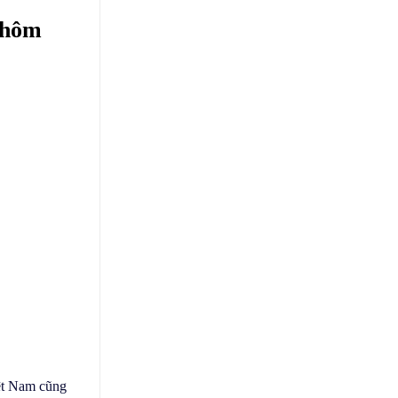
 hôm
iệt Nam cũng