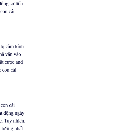
động sự tiến
 con cái
 bị cầm kỉnh
 nã vấn vào
đặt cược and
 con cái
 con cái
ạt động ngày
c. Tuy nhiên,
ý tưởng nhất