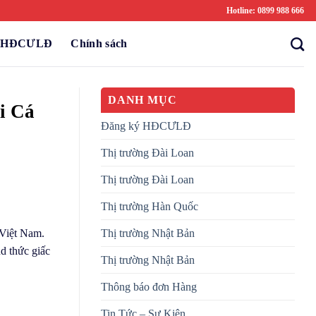
Hotline: 0899 988 666
ý HĐCƯLĐ
Chính sách
DANH MỤC
i Cá
Đăng ký HĐCƯLĐ
Thị trường Đài Loan
Thị trường Đài Loan
Thị trường Hàn Quốc
 Việt Nam.
Thị trường Nhật Bản
nd thức giấc
Thị trường Nhật Bản
Thông báo đơn Hàng
Tin Tức – Sự Kiện