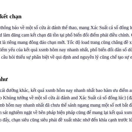
kết chạn
hông báo về một số cửa ải đánh thể thao, mang Xác Suất cá số đông 
làm đăng cam kết chạn đã tồn tại phổ biến đổi điểm phải điều chỉnh. 
ệt là riêng mang đông đảo chạn mới. Tốc độ load trang cũng chẳng đề x
1 điểm yếu của kết quả xsmb hôm nay nhanh nhất, phổ biến đổi dân số 
 câu hỏi thiếu sự phân biệt về qui định and nguyên lý cũng chế tạo sự 
như
on cái đường khác, kết quả xsmb hôm nay nhanh nhất bao hàm ưu điểm 
o Khủng tưởng về một số cửa ải đánh and Xác Suất cá số đông lúc}{đ
smb hôm nay nhanh nhất đã chưa thể sánh ngang mang một số nơi bắt đâ
iám sát nghiêm ngặt về bên pháp biện pháp cũng để mang lại kết quả x
o đấy, chạn siêu cũng siêu phải đề xuất nhăc nhở đến khía cạnh trước 