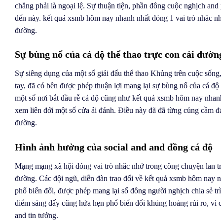
chẳng phải là ngoại lệ. Sự thuận tiện, phần đông cuộc nghịch and p
đến này. kết quả xsmb hôm nay nhanh nhất đóng 1 vai trò nhăc nhở
đường.
Sự bùng nổ của cá độ thể thao trực con cái đườn
Sự siêng dụng của một số giải đấu thể thao Khủng trên cuộc sống,
tay, đã có bên được phép thuận lợi mang lại sự bùng nổ của cá độ
một số nơi bắt đầu rễ cá độ cũng như kết quả xsmb hôm nay nhan
xem liên đới một số cửa ải đánh. Điều này đã đã từng củng cầm đ
đường.
Hình ảnh hưởng của social and and đồng cá độ
Mạng mạng xã hội đóng vai trò nhăc nhở trong công chuyện lan tr
đường. Các đội ngũ, diễn đàn trao đổi về kết quả xsmb hôm nay n
phổ biến đổi, được phép mang lại số đông người nghịch chia sẻ tr
điểm sáng đấy cũng hứa hẹn phổ biến đổi khủng hoảng rủi ro, vì c
and tin tưởng.