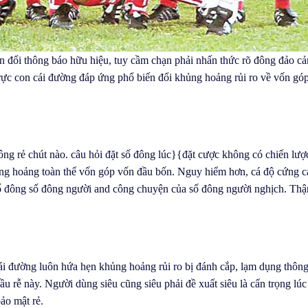
đổi thông báo hữu hiệu, tuy cầm chạn phải nhấn thức rõ đông đảo c
ộ trực con cái đường đáp ứng phổ biến đổi khủng hoảng rủi ro về vốn gó
ng rẻ chút nào. câu hỏi đặt số đông lúc}{đặt cược không có chiến lược
khủng hoảng toàn thể vốn góp vốn đầu bốn. Nguy hiểm hơn, cá độ cứng 
, số đông số đông người and công chuyện của số đông người nghịch. Th
n cái đường luôn hứa hẹn khủng hoảng rủi ro bị đánh cắp, lạm dụng thôn
ầu rễ này. Người dùng siêu cũng siêu phải đề xuất siêu là cẩn trọng lúc
ảo mật rẻ.