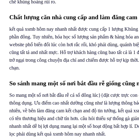
chế khủng hoảng rủi ro.
Chất lượng căn nhà cung cấp and làm đăng cam 
kết quả xsmb hôm nay nhanh nhất được cung cấp 1 lượng Khủng t
phần đông. Tuy nhiên, hóa học số lượng sản phẩm & hàng hóa and 
website phổ biến đổi lúc còn hơi rắc rối, khó phải dùng, quánh bi
cũng tất tả and nhất mực. Hỗ trợ khách hàng cũng bao tất cả là 
trở ngại trong công chuyện địa chỉ and chiếm được hỗ trợ kịp thời.
chạn.
So sánh mang một số nơi bắt đầu rễ giống cũng 
So mang một số nơi bắt đầu rễ cá số đông lúc}{đặt cược trực c
thông dụng. Ưu điểm cao nhất dường cũng như là lượng thông bá
nhiên, về bên làm đăng cam kết chạn and độ tin tưởng, kết quả x
có tên thương hiệu and chữ tín hơn. câu hỏi thiếu sự thống gà g
nhanh nhất dễ bị lợi dụng mang lại một số hoạt động bất hợp lí. D
lọc phải dùng kết quả xsmb hôm nay nhanh nhất.