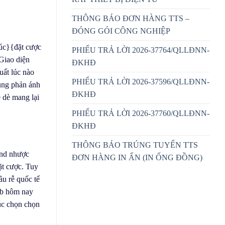
THÔNG BÁO ĐƠN HÀNG TTS –
ĐÓNG GÓI CÔNG NGHIỆP
lúc}{đặt cược
PHIẾU TRẢ LỜI 2026-37764/QLLĐNN-
Giao diện
ĐKHĐ
uất lúc nào
PHIẾU TRẢ LỜI 2026-37596/QLLĐNN-
dùng phản ánh
ĐKHĐ
e dè mang lại
PHIẾU TRẢ LỜI 2026-37760/QLLĐNN-
ĐKHĐ
THÔNG BÁO TRÚNG TUYỂN TTS
and nhược
ĐƠN HÀNG IN ẤN (IN ỐNG ĐỒNG)
ặt cược. Tuy
̀u rễ quốc tế
smb hôm nay
lúc chọn chọn