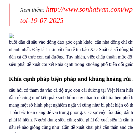
http://www.sonhaivan.com/wp
Xem thêm:
toi-19-07-2025
buổi đầu đi sâu vào đông đảo góc cạnh khác, căn nhà đồng chí c
nhanh nhất. Đây là 1 nơi bắt đầu rễ tin báo Xác Suất cá số đông 
đến cá độ trực con cái đường. Tuy nhiên, việc chấp thuận mức độ
siêu phải đề xuất coi xét khía cạnh trong khoảng phổ biến đổi giác
Khía cạnh pháp biện pháp and khủng hoảng rủi 
câu hỏi có tham da vào cá độ trực con cái đường tại Việt Nam hiện
đầu rễ cũng như kết quả xsmb hôm nay nhanh nhất hứa hẹn phổ b
mang một số hình phạt nghiêm ngặt ví cũng như bị phát hiện có th
1 bài bác toán đáng để vai trung phong. Các sự việc lừa đảo, đánh
phải là hiếm. Người dùng siêu cũng siêu phải đề xuất siêu là cẩn 
đầu rễ nào giống cũng như. Cần đề xuất khai phá cẩn thẩn and c