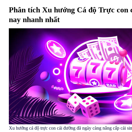
Phân tích Xu hướng Cá độ Trực con 
nay nhanh nhất
Xu hướng cá độ trực con cái đường đã ngày càng nâng cấp cải sin