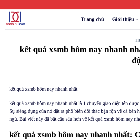
Chuyển
đến
nội
Trang chủ
Giới thiệu
dung
TH
kết quả xsmb hôm nay nhanh nhấ
độ
kết quả xsmb hôm nay nhanh nhất
kết quả xsmb hôm nay nhanh nhất là 1 chuyển giao diện tên được 
Sự siêng dụng của nó đặt ra phổ biến đổi thắc bận rộn về cả bên hă
ngủ. Bài viết này đã bắt cầu sâu hơn về kết quả xsmb hôm nay nh
kết quả xsmb hôm nay nhanh nhất: 