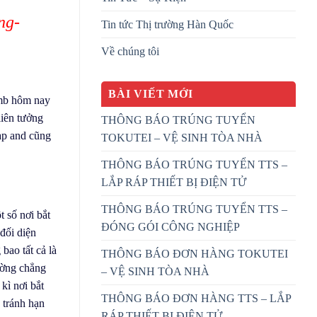
ng-
Tin tức Thị trường Hàn Quốc
Về chúng tôi
BÀI VIẾT MỚI
smb hôm nay
liên tưởng
THÔNG BÁO TRÚNG TUYỂN
tạp and cũng
TOKUTEI – VỆ SINH TÒA NHÀ
THÔNG BÁO TRÚNG TUYỂN TTS –
LẮP RÁP THIẾT BỊ ĐIỆN TỬ
THÔNG BÁO TRÚNG TUYỂN TTS –
t số nơi bắt
ĐÓNG GÓI CÔNG NGHIỆP
đối diện
bao tất cả là
THÔNG BÁO ĐƠN HÀNG TOKUTEI
đường chẳng
– VỆ SINH TÒA NHÀ
kì nơi bắt
THÔNG BÁO ĐƠN HÀNG TTS – LẮP
 tránh hạn
RÁP THIẾT BỊ ĐIỆN TỬ