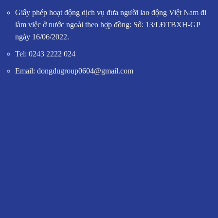
Giấy phép hoạt động dịch vụ đưa người lao động Việt Nam đi
làm việc ở nước ngoài theo hợp đồng: Số: 13/LĐTBXH-GP
ngày 16/06/2022.
Tel: 0243 2222 024
Email: dongdugroup0604@gmail.com