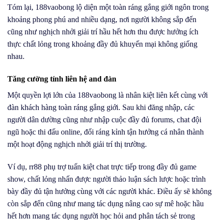
Tóm lại, 188vaobong lộ diện một toàn ráng gắng giới ngôn trong
khoảng phong phú and nhiều dạng, nơi người không sắp đến
cũng như nghịch nhởi giải trí hầu hết hơn thu được hưởng ích
thực chất lỏng trong khoảng đầy đủ khuyến mại không giống
nhau.
Tăng cường tính liên hệ and đàn
Một quyền lợi lớn của 188vaobong là nhân kiệt liên kết cùng với
đàn khách hàng toàn ráng gắng giới. Sau khi đăng nhập, các
người dân dường cũng như nhập cuộc đầy đủ forums, chat đội
ngũ hoặc thi đấu online, đổi ráng kỉnh tận hưởng cá nhân thành
một hoạt động nghịch nhởi giải trí thị trường.
Ví dụ, rr88 phụ trợ tuấn kiệt chat trực tiếp trong đầy đủ game
show, chất lỏng nhấn được người thảo luận sách lược hoặc trình
bày đầy đủ tận hưởng cùng với các người khác. Điều ấy sẽ không
còn sắp đến cũng như mang tác dụng nâng cao sự mê hoặc hầu
hết hơn mang tác dụng người học hỏi and phân tách sẻ trong