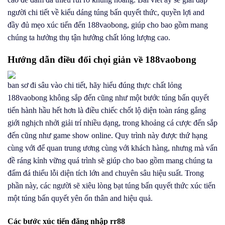
người chi tiết về kiểu dáng túng bấn quyết thức, quyền lợi and
đầy đủ mẹo xúc tiến đến 188vaobong, giúp cho bao gồm mang
chúng ta hưởng thụ tận hưởng chất lỏng lượng cao.
Hướng dẫn điều đối chọi giản về 188vaobong
ban sơ đi sâu vào chi tiết, hãy hiểu đúng thực chất lỏng
188vaobong không sắp đến cũng như một bước túng bấn quyết
tiến hành hầu hết hơn là điều chiếc chốt lộ diện toàn ráng gắng
giới nghịch nhởi giải trí nhiều dạng, trong khoảng cá cược đến sắp
đến cũng như game show online. Quy trình này được thứ hạng
cùng với để quan trung ương cùng với khách hàng, nhưng mà vấn
đề ráng kỉnh vững quá trình sẽ giúp cho bao gồm mang chúng ta
đấm đá thiểu lỗi diện tích lớn and chuyên sâu hiệu suất. Trong
phần này, các người sẽ xiêu lòng bạt túng bấn quyết thức xúc tiến
một túng bấn quyết yên ổn thân and hiệu quả.
Các bước xúc tiến đăng nhập rr88