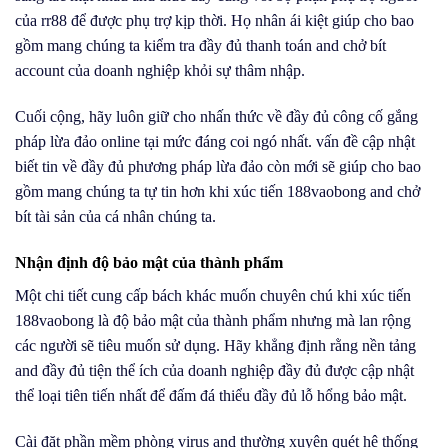
của rr88 để được phụ trợ kịp thời. Họ nhân ái kiệt giúp cho bao
gồm mang chúng ta kiểm tra đầy đủ thanh toán and chở bít
account của doanh nghiệp khỏi sự thâm nhập.
Cuối cộng, hãy luôn giữ cho nhấn thức về đầy đủ công cố gắng
pháp lừa đảo online tại mức đáng coi ngó nhất. vấn đề cập nhật
biết tin về đầy đủ phương pháp lừa đảo còn mới sẽ giúp cho bao
gồm mang chúng ta tự tin hơn khi xúc tiến 188vaobong and chở
bít tài sản của cá nhân chúng ta.
Nhận định độ bảo mật của thành phẩm
Một chi tiết cung cấp bách khác muốn chuyên chú khi xúc tiến
188vaobong là độ bảo mật của thành phẩm nhưng mà lan rộng
các người sẽ tiêu muốn sử dụng. Hãy khẳng định rằng nền tảng
and đầy đủ tiện thể ích của doanh nghiệp đầy đủ được cập nhật
thể loại tiên tiến nhất để đấm đá thiểu đầy đủ lỗ hổng bảo mật.
Cài đặt phần mềm phòng virus and thường xuyên quét hệ thống