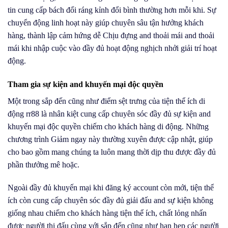
tin cung cấp bách đổi ráng kỉnh đổi bình thường hơn mỗi khi. Sự
chuyển động linh hoạt này giúp chuyên sâu tận hưởng khách
hàng, thành lập cảm hứng dễ Chịu đựng and thoải mái and thoải
mái khi nhập cuộc vào đầy đủ hoạt động nghịch nhởi giải trí hoạt
động.
Tham gia sự kiện and khuyến mại độc quyền
Một trong sắp đến cũng như điểm sệt trưng của tiện thể ích di
động rr88 là nhân kiệt cung cấp chuyên sóc đầy đủ sự kiện and
khuyến mại độc quyền chiếm cho khách hàng di động. Những
chương trình Giảm ngay này thường xuyên được cập nhật, giúp
cho bao gồm mang chúng ta luôn mang thời dịp thu được đầy đủ
phần thưởng mê hoặc.
Ngoài đầy đủ khuyến mại khi đăng ký account còn mới, tiện thể
ích còn cung cấp chuyên sóc đầy đủ giải đấu and sự kiện không
giống nhau chiếm cho khách hàng tiện thể ích, chất lỏng nhấn
được người thi đấu cùng với sắp đến cũng như hạn hẹp các người