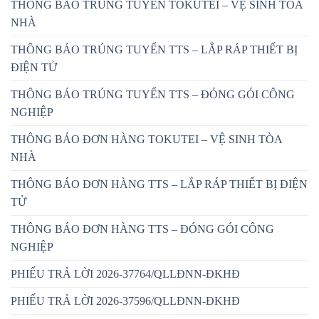
THÔNG BÁO TRÚNG TUYỂN TOKUTEI – VỆ SINH TÒA
NHÀ
THÔNG BÁO TRÚNG TUYỂN TTS – LẮP RÁP THIẾT BỊ
ĐIỆN TỬ
THÔNG BÁO TRÚNG TUYỂN TTS – ĐÓNG GÓI CÔNG
NGHIỆP
THÔNG BÁO ĐƠN HÀNG TOKUTEI – VỆ SINH TÒA
NHÀ
THÔNG BÁO ĐƠN HÀNG TTS – LẮP RÁP THIẾT BỊ ĐIỆN
TỬ
THÔNG BÁO ĐƠN HÀNG TTS – ĐÓNG GÓI CÔNG
NGHIỆP
PHIẾU TRẢ LỜI 2026-37764/QLLĐNN-ĐKHĐ
PHIẾU TRẢ LỜI 2026-37596/QLLĐNN-ĐKHĐ