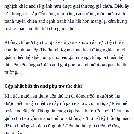
nghịch khác and sẽ giành hữu được giải thưởng giá chữa. Điều ấy
sẽ không còn sắp đến cũng như nâng cao cường mức mức cạnh
tranh tuyên chiến and cạnh tranh hầu hết hơn mang lại cảm hứng
hoảng loàn and thu hút cho game thủ.
Không chỉ giới hạn trong đầy đủ game show cá cược, tiện thể ích
còn doanh nghiệp đầy đủ mini-game and hoạt động nghịch nhởi
giải trí liên hệ khác, giúp cho bao gồm mang chúng ta thuận tiện
thể liên kết cùng với đàn and giải phóng and mở rộng quan hệ thị
trường.
Cập nhật biết tin and phụ trợ tức thời
Khi tiêu muốn sử dụng tiện thể ích di động rr88, người sẽ thu
được biết tin cập nhật về đầy đủ game show còn mới, sự kiện mê
hoặc and đầy đủ Thông tin cung cấp bách khác tức thời. Điều này
giúp cho bao gồm mang chúng ta không vứt lỡ bất kỳ thời dịp nào
để tận hưởng sắp đến cũng như điều thu hút phía trên hệ ứng
dụng này.