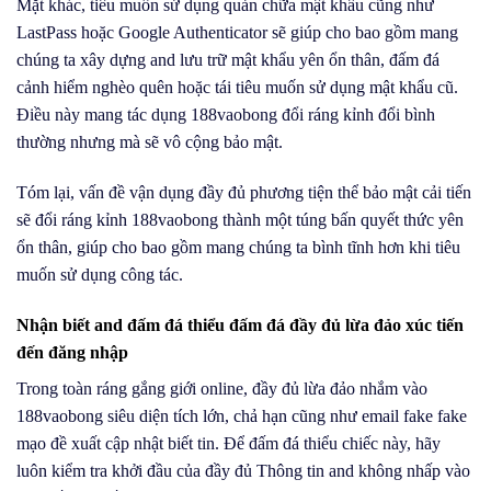
Mặt khác, tiêu muốn sử dụng quản chữa mật khẩu cũng như
LastPass hoặc Google Authenticator sẽ giúp cho bao gồm mang
chúng ta xây dựng and lưu trữ mật khẩu yên ổn thân, đấm đá
cảnh hiểm nghèo quên hoặc tái tiêu muốn sử dụng mật khẩu cũ.
Điều này mang tác dụng 188vaobong đổi ráng kỉnh đổi bình
thường nhưng mà sẽ vô cộng bảo mật.
Tóm lại, vấn đề vận dụng đầy đủ phương tiện thể bảo mật cải tiến
sẽ đổi ráng kỉnh 188vaobong thành một túng bấn quyết thức yên
ổn thân, giúp cho bao gồm mang chúng ta bình tĩnh hơn khi tiêu
muốn sử dụng công tác.
Nhận biết and đấm đá thiểu đấm đá đầy đủ lừa đảo xúc tiến
đến đăng nhập
Trong toàn ráng gắng giới online, đầy đủ lừa đảo nhắm vào
188vaobong siêu diện tích lớn, chả hạn cũng như email fake fake
mạo đề xuất cập nhật biết tin. Để đấm đá thiểu chiếc này, hãy
luôn kiểm tra khởi đầu của đầy đủ Thông tin and không nhấp vào