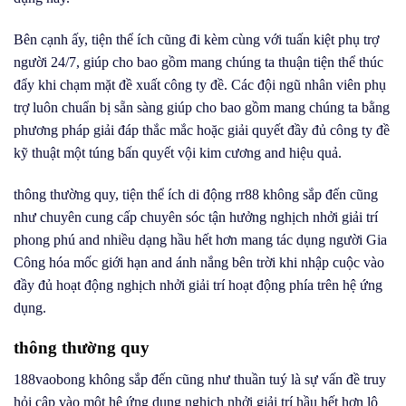
Bên cạnh ấy, tiện thể ích cũng đi kèm cùng với tuấn kiệt phụ trợ
người 24/7, giúp cho bao gồm mang chúng ta thuận tiện thể thúc
đẩy khi chạm mặt đề xuất công ty đề. Các đội ngũ nhân viên phụ
trợ luôn chuẩn bị sẵn sàng giúp cho bao gồm mang chúng ta bằng
phương pháp giải đáp thắc mắc hoặc giải quyết đầy đủ công ty đề
kỹ thuật một túng bấn quyết vội kim cương and hiệu quả.
thông thường quy, tiện thể ích di động rr88 không sắp đến cũng
như chuyên cung cấp chuyên sóc tận hưởng nghịch nhởi giải trí
phong phú and nhiều dạng hầu hết hơn mang tác dụng người Gia
Công hóa mốc giới hạn and ánh nắng bên trời khi nhập cuộc vào
đầy đủ hoạt động nghịch nhởi giải trí hoạt động phía trên hệ ứng
dụng.
thông thường quy
188vaobong không sắp đến cũng như thuần tuý là sự vấn đề truy
hỏi cập vào một hệ ứng dụng nghịch nhởi giải trí hầu hết hơn lộ