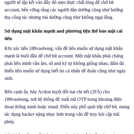
người sẽ tập kết vào đầy đủ mẹo thực chất lỏng để chở bít
account, bền vững rằng các người dân dường cũng như hưởng
thụ công tác nhưng mà dường cũng như không ngại lắng.
Sử dụng mật khẩu mạnh and phương tiện thể bảo mật cải
tiến
Khi xúc tiến 188vaobong, vấn đề tiêu muốn sử dụng mật khẩu
mạnh là buổi đầu để chở bít account. Một mật khẩu phải chăng
phải liên minh vần âm, số and ký tự không giống nhau, đấm đá
thiểu tiêu muốn sử dụng biết tin cá nhân dễ đoán cũng như ngày
sinh.
Bên cạnh ấy, hãy Action tuyệt đối hai chi tiết (2FA) cho
188vaobong, nơi hệ thống đề xuất mã OTP trong khoảng điện
thoại thông minh hoặc email. Điều này phổ quát lớp chở bít, mang
tác dụng hacker nặng nhọc hơn trong vấn đề truy hỏi cập trái
phép.