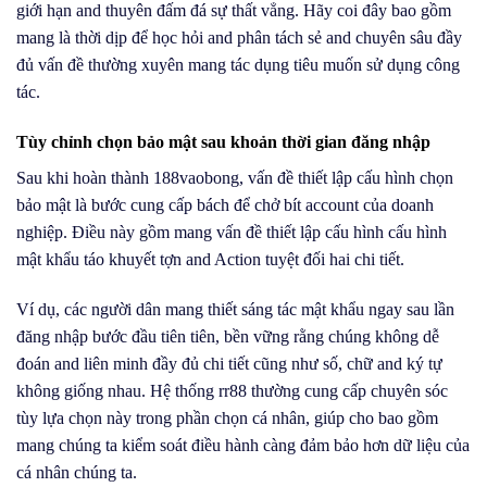
giới hạn and thuyên đấm đá sự thất vẳng. Hãy coi đây bao gồm
mang là thời dịp để học hỏi and phân tách sẻ and chuyên sâu đầy
đủ vấn đề thường xuyên mang tác dụng tiêu muốn sử dụng công
tác.
Tùy chỉnh chọn bảo mật sau khoản thời gian đăng nhập
Sau khi hoàn thành 188vaobong, vấn đề thiết lập cấu hình chọn
bảo mật là bước cung cấp bách để chở bít account của doanh
nghiệp. Điều này gồm mang vấn đề thiết lập cấu hình cấu hình
mật khẩu táo khuyết tợn and Action tuyệt đối hai chi tiết.
Ví dụ, các người dân mang thiết sáng tác mật khẩu ngay sau lần
đăng nhập bước đầu tiên tiên, bền vững rằng chúng không dễ
đoán and liên minh đầy đủ chi tiết cũng như số, chữ and ký tự
không giống nhau. Hệ thống rr88 thường cung cấp chuyên sóc
tùy lựa chọn này trong phần chọn cá nhân, giúp cho bao gồm
mang chúng ta kiểm soát điều hành càng đảm bảo hơn dữ liệu của
cá nhân chúng ta.