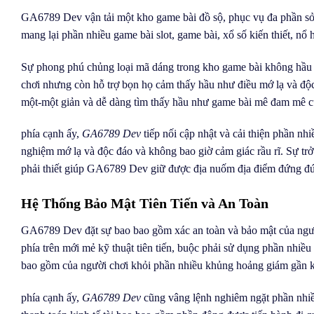
GA6789 Dev vận tải một kho game bài đồ sộ, phục vụ đa phần sở đ
mang lại phần nhiều game bài slot, game bài, xổ số kiến thiết,
Sự phong phú chủng loại mã dáng trong kho game bài không hầu 
chơi nhưng còn hỗ trợ bọn họ cảm thấy hầu như điều mớ lạ và độ
một-một giản và dễ dàng tìm thấy hầu như game bài mê đam mê c
phía cạnh ấy,
GA6789 Dev
tiếp nối cập nhật và cải thiện phần nh
nghiệm mớ lạ và độc đáo và không bao giờ cảm giác rầu rĩ. Sự t
phải thiết giúp GA6789 Dev giữ được địa nuốm địa điểm đứng đứ
Hệ Thống Bảo Mật Tiên Tiến và An Toàn
GA6789 Dev đặt sự bao bao gồm xác an toàn và bảo mật của ngườ
phía trên mới mẻ kỹ thuật tiên tiến, buộc phải sử dụng phần nhiều g
bao gồm của người chơi khỏi phần nhiều khủng hoảng giám gần 
phía cạnh ấy,
GA6789 Dev
cũng vâng lệnh nghiêm ngặt phần nhiề