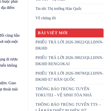
ân buộc phải
 địa điểm
Tin tức Thị trường Hàn Quốc
Về chúng tôi
BÀI VIẾT MỚI
đối cùng hầu
hơi một-một
PHIẾU TRẢ LỜI 2026-39022/QLLĐNN-
ĐKHĐ
PHIẾU TRẢ LỜI 2026-39023/QLLĐNN-
ụng di rượu
ĐKHĐ RENGOKAI
khiển không
PHIẾU TRẢ LỜI 2026-39078/QLLĐNN-
ĐKHĐ E7 HÀN QUỐC
hiệm. Giao
THÔNG BÁO TRÚNG TUYỂN
t thoải mái
TOKUTEI – VỆ SINH TÒA NHÀ
THÔNG BÁO TRÚNG TUYỂN TTS –
LẮP RÁP THIẾT BỊ ĐIỆN TỬ