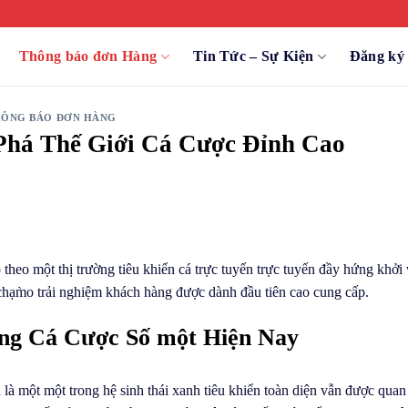
Thông báo đơn Hàng
Tin Tức – Sự Kiện
Đăng k
ÔNG BÁO ĐƠN HÀNG
há Thế Giới Cá Cược Đỉnh Cao
 theo một thị trường tiêu khiển cá trực tuyến trực tuyến đầy hứng khởi 
chạm̀o trải nghiệm khách hàng được dành đầu tiên cao cung cấp.
ng Cá Cược Số một Hiện Nay
 một một trong hệ sinh thái xanh tiêu khiển toàn diện vẫn được quan