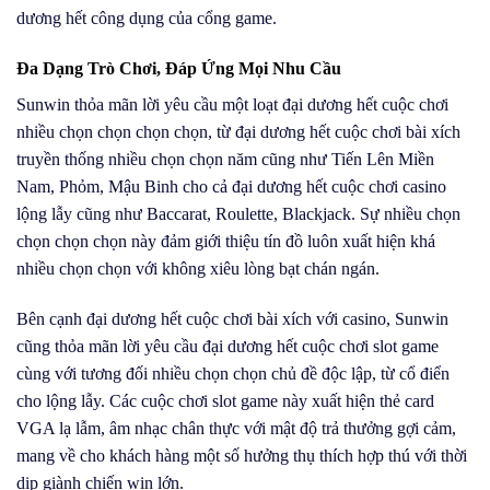
dương hết công dụng của cổng game.
Đa Dạng Trò Chơi, Đáp Ứng Mọi Nhu Cầu
Sunwin thỏa mãn lời yêu cầu một loạt đại dương hết cuộc chơi
nhiều chọn chọn chọn chọn, từ đại dương hết cuộc chơi bài xích
truyền thống nhiều chọn chọn năm cũng như Tiến Lên Miền
Nam, Phỏm, Mậu Binh cho cả đại dương hết cuộc chơi casino
lộng lẫy cũng như Baccarat, Roulette, Blackjack. Sự nhiều chọn
chọn chọn chọn này đảm giới thiệu tín đồ luôn xuất hiện khá
nhiều chọn chọn với không xiêu lòng bạt chán ngán.
Bên cạnh đại dương hết cuộc chơi bài xích với casino, Sunwin
cũng thỏa mãn lời yêu cầu đại dương hết cuộc chơi slot game
cùng với tương đối nhiều chọn chọn chủ đề độc lập, từ cổ điển
cho lộng lẫy. Các cuộc chơi slot game này xuất hiện thẻ card
VGA lạ lẫm, âm nhạc chân thực với mật độ trả thưởng gợi cảm,
mang về cho khách hàng một số hưởng thụ thích hợp thú với thời
dịp giành chiến win lớn.