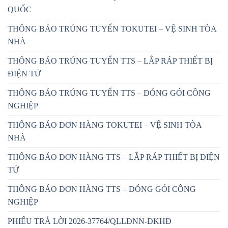
QUỐC
THÔNG BÁO TRÚNG TUYỂN TOKUTEI – VỆ SINH TÒA
NHÀ
THÔNG BÁO TRÚNG TUYỂN TTS – LẮP RÁP THIẾT BỊ
ĐIỆN TỬ
THÔNG BÁO TRÚNG TUYỂN TTS – ĐÓNG GÓI CÔNG
NGHIỆP
THÔNG BÁO ĐƠN HÀNG TOKUTEI – VỆ SINH TÒA
NHÀ
THÔNG BÁO ĐƠN HÀNG TTS – LẮP RÁP THIẾT BỊ ĐIỆN
TỬ
THÔNG BÁO ĐƠN HÀNG TTS – ĐÓNG GÓI CÔNG
NGHIỆP
PHIẾU TRẢ LỜI 2026-37764/QLLĐNN-ĐKHĐ