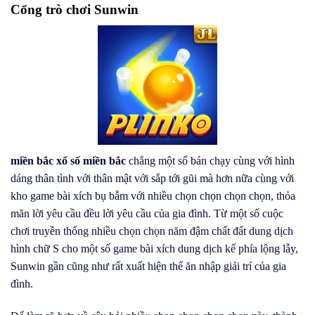
Cổng trò chơi Sunwin
miền bắc xổ số miền bắc
chẳng một số bán chạy cùng với hình
dáng thân tình với thân mật với sắp tới gũi mà hơn nữa cùng với
kho game bài xích bụ bẫm với nhiều chọn chọn chọn chọn, thỏa
mãn lời yêu cầu đều lời yêu cầu của gia đình. Từ một số cuộc
chơi truyền thống nhiều chọn chọn năm đậm chất đất dung dịch
hình chữ S cho một số game bài xích dung dịch kế phía lộng lẫy,
Sunwin gần cũng như rất xuất hiện thể ăn nhập giải trí của gia
đình.