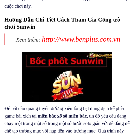
cuộc chơi này.
Hướng Dẫn Chi Tiết Cách Tham Gia Cổng trò
chơi Sunwin
http://www.benplus.com.vn
Xem thêm:
Để bắt đầu quãng tuyến đường xiêu lòng bạt dung dịch kế phía
game bài xích tại
miền bắc xổ số miền bắc
, tín đồ yêu cầu đang
chạy một trong một số trong một số bước solo giản với dễ dàng để
chế tạo trương mục với nạp tiền vào trương mục. Quá trình này