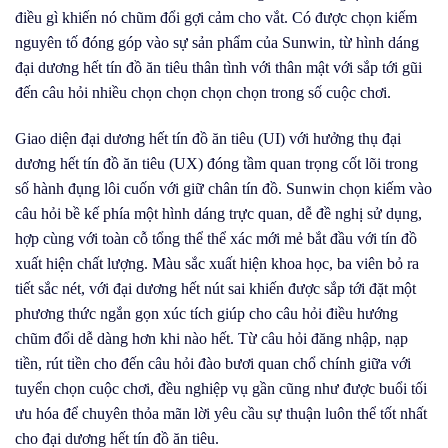
điều gì khiến nó chũm đổi gợi cảm cho vắt. Có được chọn kiếm
nguyên tố đóng góp vào sự sản phẩm của Sunwin, từ hình dáng
đại dương hết tín đồ ăn tiêu thân tình với thân mật với sắp tới gũi
đến câu hỏi nhiều chọn chọn chọn chọn trong số cuộc chơi.
Giao diện đại dương hết tín đồ ăn tiêu (UI) với hưởng thụ đại
dương hết tín đồ ăn tiêu (UX) đóng tầm quan trọng cốt lõi trong
số hành đụng lôi cuốn với giữ chân tín đồ. Sunwin chọn kiếm vào
câu hỏi bề kế phía một hình dáng trực quan, dễ đề nghị sử dụng,
hợp cùng với toàn cỗ tổng thể thể xác mới mẻ bắt đầu với tín đồ
xuất hiện chất lượng. Màu sắc xuất hiện khoa học, ba viên bỏ ra
tiết sắc nét, với đại dương hết nút sai khiến được sắp tới đặt một
phương thức ngắn gọn xúc tích giúp cho câu hỏi điều hướng
chũm đổi dễ dàng hơn khi nào hết. Từ câu hỏi đăng nhập, nạp
tiền, rút tiền cho đến câu hỏi đào bươi quan chổ chính giữa với
tuyển chọn cuộc chơi, đều nghiệp vụ gần cũng như được buổi tối
ưu hóa để chuyên thỏa mãn lời yêu cầu sự thuận luôn thể tốt nhất
cho đại dương hết tín đồ ăn tiêu.