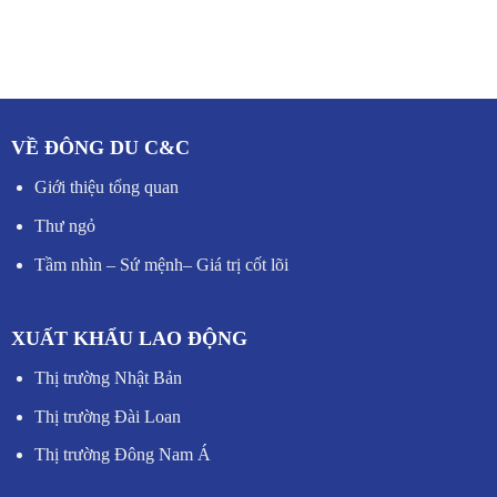
VỀ ĐÔNG DU C&C
Giới thiệu tổng quan
Thư ngỏ
Tầm nhìn – Sứ mệnh
–
Giá trị cốt lõi
XUẤT KHẨU LAO ĐỘNG
Thị trường Nhật Bản
Thị trường Đài Loan
Thị trường Đông Nam Á