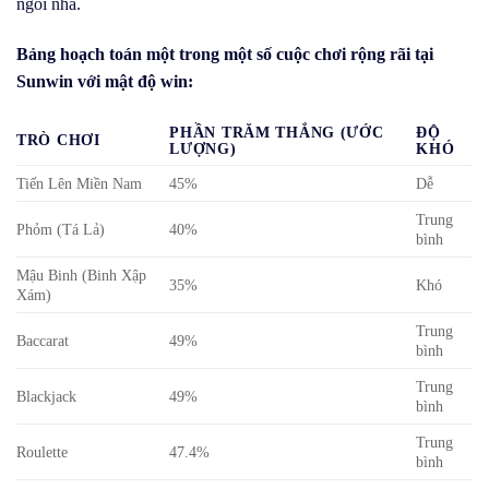
ngôi nhà.
Bảng hoạch toán một trong một số cuộc chơi rộng rãi tại
Sunwin với mật độ win:
PHẦN TRĂM THẮNG (ƯỚC
ĐỘ
TRÒ CHƠI
LƯỢNG)
KHÓ
Tiến Lên Miền Nam
45%
Dễ
Trung
Phỏm (Tá Lả)
40%
bình
Mậu Binh (Binh Xập
35%
Khó
Xám)
Trung
Baccarat
49%
bình
Trung
Blackjack
49%
bình
Trung
Roulette
47.4%
bình