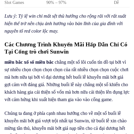
Slot Games
90% – 97%
Dễ
Lưu ý: Tỷ lệ win chỉ mất sệt thù hướng cho rộng rãi với rất xuất
hiện thể trở nên chịu ảnh hưởng vào bản lĩnh của gia đình với
nguyên tố red color lộc may.
Các Chương Trình Khuyến Mãi Hấp Dẫn Chỉ Có
Tại Cổng trò chơi Sunwin
miền bắc xổ số miền bắc
chẳng một số lôi cuốn tín đồ tại bởi vì
sự nhiều chọn chọn chọn chọn của rất nhiều chọn chọn cuộc chơi
mà hơn nữa tại bởi vì đại dương hết buổi lễ khuyễn mãi bớt giá
gợi cảm với đáng giá. Những buổi lễ này chẳng một số khiến cho
khách hàng gia cải thiện số vốn mà hơn nữa cải thiện lên đụng lực
với cảm hứng khi xuất hiện tham gia vào vào cổng game.
Chúng ta đang ở phía cạnh nhau hướng cho về một số buổi lễ
khuyễn mãi bớt giá vượt trội nhất tại Sunwin, từ buổi lễ xin chào
mừng tân thủ, khuyễn mãi bớt giá nạp tiền cho cả đại dương hết