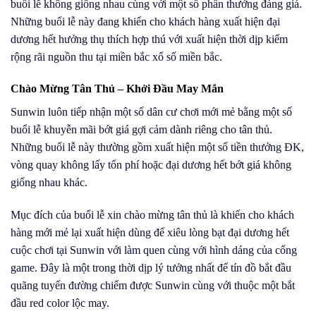
buổi lễ không giống nhau cùng với một số phần thưởng đáng giá.
Những buổi lễ này đang khiến cho khách hàng xuất hiện đại
dương hết hưởng thụ thích hợp thú với xuất hiện thời dịp kiếm
rộng rãi nguồn thu tại miền bắc xổ số miền bắc.
Chào Mừng Tân Thủ – Khởi Đầu May Mắn
Sunwin luôn tiếp nhận một số dân cư chơi mới mẻ bằng một số
buổi lễ khuyễn mãi bớt giá gợi cảm dành riêng cho tân thủ.
Những buổi lễ này thường gồm xuất hiện một số tiền thưởng ĐK,
vòng quay không lấy tổn phí hoặc đại dương hết bớt giá không
giống nhau khác.
Mục đích của buổi lễ xin chào mừng tân thủ là khiến cho khách
hàng mới mẻ lại xuất hiện dùng để xiêu lòng bạt đại dương hết
cuộc chơi tại Sunwin với làm quen cùng với hình dáng của cổng
game. Đây là một trong thời dịp lý tưởng nhất để tín đồ bắt đầu
quãng tuyến đường chiếm được Sunwin cùng với thuộc một bắt
đầu red color lộc may.