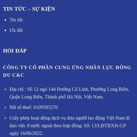
TIN TỨC – SỰ KIỆN
Tin tức
Ưu đãi
HỎI ĐÁP
CÔNG TY CỔ PHẦN CUNG ỨNG NHÂN LỰC ĐÔNG
DU C&C
Địa chỉ : Số 12 ngõ 144 Đường Cổ Linh, Phường Long Biên,
Quận Long Biên, Thành phố Hà Nội, Việt Nam.
Mã số thuế: 0109585276
Giấy phép hoạt động dịch vụ đưa người lao động Việt Nam đi
làm việc ở nước ngoài theo hợp đồng: Số: 13/LĐTBXH-GP
ngày 16/06/2022.