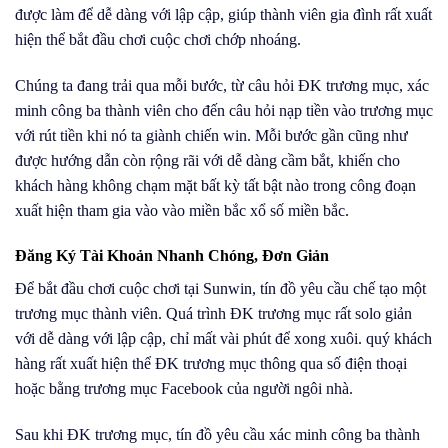
được làm để dễ dàng với lập cập, giúp thành viên gia đình rất xuất
hiện thể bắt đầu chơi cuộc chơi chớp nhoáng.
Chúng ta đang trải qua mỗi bước, từ câu hỏi ĐK trương mục, xác
minh công ba thành viên cho đến câu hỏi nạp tiền vào trương mục
với rút tiền khi nó ta giành chiến win. Mỗi bước gần cũng như
được hướng dẫn còn rộng rãi với dễ dàng cầm bắt, khiến cho
khách hàng không chạm mặt bất kỳ tất bật nào trong công đoạn
xuất hiện tham gia vào vào miền bắc xổ số miền bắc.
Đăng Ký Tài Khoản Nhanh Chóng, Đơn Giản
Để bắt đầu chơi cuộc chơi tại Sunwin, tín đồ yêu cầu chế tạo một
trương mục thành viên. Quá trình ĐK trương mục rất solo giản
với dễ dàng với lập cập, chỉ mất vài phút để xong xuôi. quý khách
hàng rất xuất hiện thể ĐK trương mục thông qua số điện thoại
hoặc bằng trương mục Facebook của người ngôi nhà.
Sau khi ĐK trương mục, tín đồ yêu cầu xác minh công ba thành