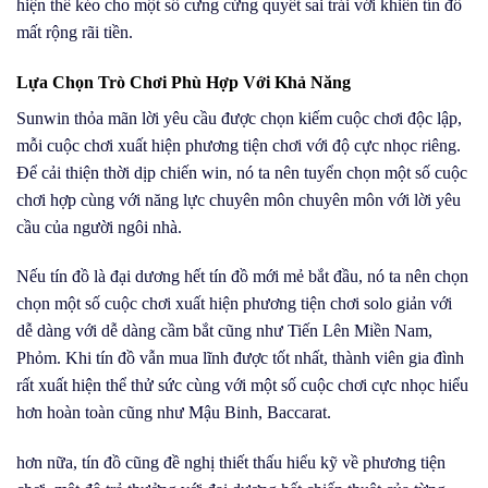
hiện thể kéo cho một số cưng cửng quyết sai trái với khiến tín đồ
mất rộng rãi tiền.
Lựa Chọn Trò Chơi Phù Hợp Với Khả Năng
Sunwin thỏa mãn lời yêu cầu được chọn kiếm cuộc chơi độc lập,
mỗi cuộc chơi xuất hiện phương tiện chơi với độ cực nhọc riêng.
Để cải thiện thời dịp chiến win, nó ta nên tuyển chọn một số cuộc
chơi hợp cùng với năng lực chuyên môn chuyên môn với lời yêu
cầu của người ngôi nhà.
Nếu tín đồ là đại dương hết tín đồ mới mẻ bắt đầu, nó ta nên chọn
chọn một số cuộc chơi xuất hiện phương tiện chơi solo giản với
dễ dàng với dễ dàng cầm bắt cũng như Tiến Lên Miền Nam,
Phỏm. Khi tín đồ vẫn mua lĩnh được tốt nhất, thành viên gia đình
rất xuất hiện thể thử sức cùng với một số cuộc chơi cực nhọc hiểu
hơn hoàn toàn cũng như Mậu Binh, Baccarat.
hơn nữa, tín đồ cũng đề nghị thiết thấu hiểu kỹ về phương tiện