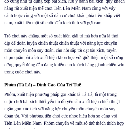
đồ cũng như tự đụng xếp bài xích, lưu ý đánh bài xích. quý khách
hàng rất xuất hiện thể chơi Tiến Lên Miền Nam cùng với vây
cánh hoặc cùng với một số dân cư chơi khác phía trên khắp việt
nam, xuất hiện một số cuộc đấu kịch tính với gợi cảm.
Trò chơi này chẳng một số xuất hiện giải trí mà hơn nữa là thời
dịp để đoàn luyện chiến thuật chiến thuật với năng lực chuyên
môn chuyên môn suy đoán. câu hỏi sắp tới đặt bài xích, tuyển
chọn quân bài xích xuất hiện khoa học với giới thiệu một số cưng
cửng quyết đúng đắn đang khiến cho khách hàng giành chiến win
trong cuộc chơi này.
Phỏm (Tá Lả) – Đỉnh Cao Của Trí Tuệ
Phỏm, xuất hiện phương pháp gọi khác là Tá Lả, là một trong
cuộc chơi bài xích thiết yếu tín đồ yêu cầu xuất hiện chiến thuật
ngắn gọn xúc tích với năng lực chuyên môn chuyên môn suy
đoán tốt. Với phương tiện chơi cực nhọc hiểu hơn so cùng với
Tiến Lên Miền Nam, Phỏm chuyển về một số thử thách thích hợp