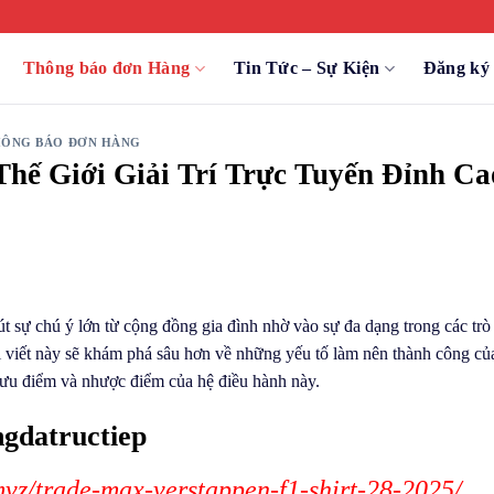
Thông báo đơn Hàng
Tin Tức – Sự Kiện
Đăng k
ÔNG BÁO ĐƠN HÀNG
hế Giới Giải Trí Trực Tuyến Đỉnh Ca
hút sự chú ý lớn từ cộng đồng gia đình nhờ vào sự đa dạng trong các trò
i viết này sẽ khám phá sâu hơn về những yếu tố làm nên thành công củ
g ưu điểm và nhược điểm của hệ điều hành này.
gdatructiep
mvz/trade-max-verstappen-f1-shirt-28-2025/