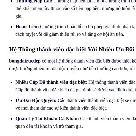
Thưởng Nạp Lại:
Thưởng nạp tiền lại là một chương trình bo
thể khác nhau tùy thuộc vào số tiền nạp tiền, nhưng nó luôn l
gia.
Hoàn Tiền:
Chương trình hoàn tiền cho phép gia đình nhận lại
cách tuyệt vời để giảm thiểu rủi ro và tăng cơ hội ăn tiền.
Hệ Thống thành viên đặc biệt Với Nhiều Ưu Đãi
bongdatructiep
có một hệ thống thành viên đặc biệt được thiết kế
được hưởng nhiều ưu đãi độc quyền như tiền thưởng cao hơn, rút 
Nhiều Cấp Độ thành viên đặc biệt:
Hệ thống thành viên đặc
Cấp độ thành viên đặc biệt của gia đình sẽ được xác định dựa t
Ưu Đãi Độc Quyền:
Các thành viên thành viên đặc biệt sẽ đư
vé mời tham dự các sự kiện thành viên đặc biệt.
Quản Lý Tài Khoản Cá Nhân:
Các thành viên thành viên đặc
quan đến tài khoản và trò tham gia.