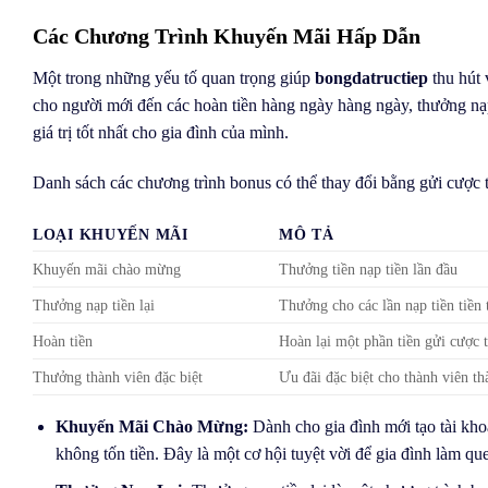
Các Chương Trình Khuyến Mãi Hấp Dẫn
Một trong những yếu tố quan trọng giúp
bongdatructiep
thu hút 
cho người mới đến các hoàn tiền hàng ngày hàng ngày, thưởng nạp
giá trị tốt nhất cho gia đình của mình.
Danh sách các chương trình bonus có thể thay đổi bằng gửi cược 
LOẠI KHUYẾN MÃI
MÔ TẢ
Khuyến mãi chào mừng
Thưởng tiền nạp tiền lần đầu
Thưởng nạp tiền lại
Thưởng cho các lần nạp tiền tiền 
Hoàn tiền
Hoàn lại một phần tiền gửi cược 
Thưởng thành viên đặc biệt
Ưu đãi đặc biệt cho thành viên th
Khuyến Mãi Chào Mừng:
Dành cho gia đình mới tạo tài kh
không tốn tiền. Đây là một cơ hội tuyệt vời để gia đình làm qu