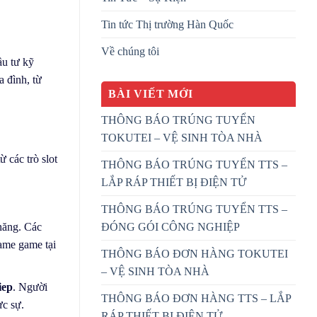
Tin tức Thị trường Hàn Quốc
Về chúng tôi
ầu tư kỹ
 đình, từ
BÀI VIẾT MỚI
THÔNG BÁO TRÚNG TUYỂN
TOKUTEI – VỆ SINH TÒA NHÀ
 các trò slot
THÔNG BÁO TRÚNG TUYỂN TTS –
LẮP RÁP THIẾT BỊ ĐIỆN TỬ
THÔNG BÁO TRÚNG TUYỂN TTS –
ĐÓNG GÓI CÔNG NGHIỆP
năng. Các
ame game tại
THÔNG BÁO ĐƠN HÀNG TOKUTEI
– VỆ SINH TÒA NHÀ
iep
. Người
THÔNG BÁO ĐƠN HÀNG TTS – LẮP
ực sự.
RÁP THIẾT BỊ ĐIỆN TỬ