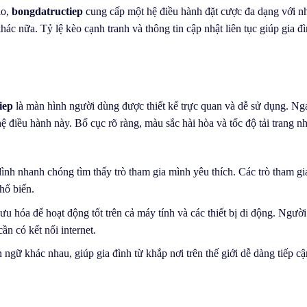
ao,
bongdatructiep
cung cấp một hệ điều hành đặt cược đa dạng với n
c nữa. Tỷ lệ kèo cạnh tranh và thông tin cập nhật liên tục giúp gia đ
iep
là màn hình người dùng được thiết kế trực quan và dễ sử dụng. N
ệ điều hành này. Bố cục rõ ràng, màu sắc hài hòa và tốc độ tải trang n
nh nhanh chóng tìm thấy trò tham gia mình yêu thích. Các trò tham g
hổ biến.
ưu hóa để hoạt động tốt trên cả máy tính và các thiết bị di động. Người
ần có kết nối internet.
ngữ khác nhau, giúp gia đình từ khắp nơi trên thế giới dễ dàng tiếp c