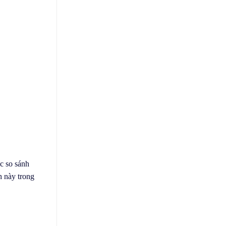
ệc so sánh
h này trong