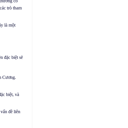
 thưởng có
các trò tham
ây là một
n đặc biệt sẽ
m Cương.
ặc biệt, và
vấn đề liên