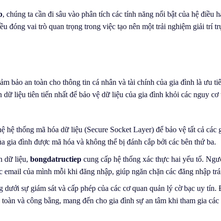
p
, chúng ta cần đi sâu vào phân tích các tính năng nổi bật của hệ điều 
u đóng vai trò quan trọng trong việc tạo nên một trải nghiệm giải trí tr
 bảo an toàn cho thông tin cá nhân và tài chính của gia đình là ưu ti
dữ liệu tiên tiến nhất để bảo vệ dữ liệu của gia đình khỏi các nguy cơ
 hệ thống mã hóa dữ liệu (Secure Socket Layer) để bảo vệ tất cả các g
ủa gia đình được mã hóa và không thể bị đánh cắp bởi các bên thứ ba.
n dữ liệu,
bongdatructiep
cung cấp hệ thống xác thực hai yếu tố. Ngư
c email của mình mỗi khi đăng nhập, giúp ngăn chặn các đăng nhập trá
 dưới sự giám sát và cấp phép của các cơ quan quản lý cờ bạc uy tín.
 toàn và công bằng, mang đến cho gia đình sự an tâm khi tham gia các 