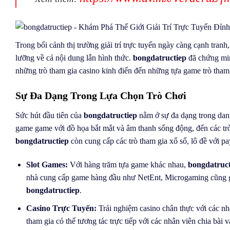
Trong bối cảnh thị trường giải trí trực tuyến ngày càng cạnh tranh
lưỡng về cả nội dung lẫn hình thức.
bongdatructiep
đã chứng min
những trò tham gia casino kinh điển đến những tựa game trò tham 
Sự Đa Dạng Trong Lựa Chọn Trò Chơi
Sức hút đầu tiên của
bongdatructiep
nằm ở sự đa dạng trong danh 
game game với đồ họa bắt mắt và âm thanh sống động, đến các trò 
bongdatructiep
còn cung cấp các trò tham gia xổ số, lô đề với p
Slot Games:
Với hàng trăm tựa game khác nhau,
bongdatruct
nhà cung cấp game hàng đầu như NetEnt, Microgaming cũng gó
bongdatructiep
.
Casino Trực Tuyến:
Trải nghiệm casino chân thực với các nh
tham gia có thể tương tác trực tiếp với các nhân viên chia bài