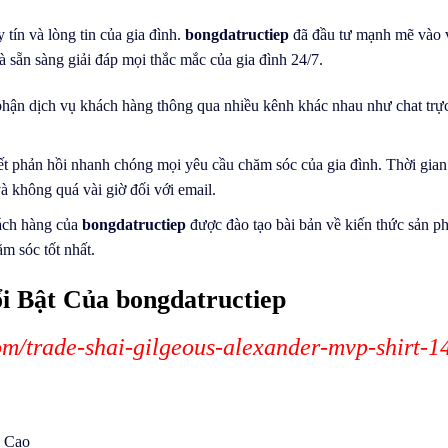
 tín và lòng tin của gia đình.
bongdatructiep
đã đầu tư mạnh mẽ vào 
 sẵn sàng giải đáp mọi thắc mắc của gia đình 24/7.
phận dịch vụ khách hàng thông qua nhiều kênh khác nhau như chat trực
t phản hồi nhanh chóng mọi yêu cầu chăm sóc của gia đình. Thời gian
à không quá vài giờ đối với email.
ách hàng của
bongdatructiep
được đào tạo bài bản về kiến thức sản p
m sóc tốt nhất.
i Bật Của bongdatructiep
om/trade-shai-gilgeous-alexander-mvp-shirt-1