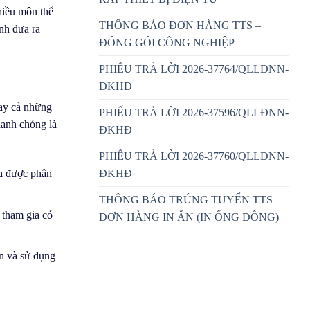
hiều môn thể
THÔNG BÁO ĐƠN HÀNG TTS –
ình đưa ra
ĐÓNG GÓI CÔNG NGHIỆP
PHIẾU TRẢ LỜI 2026-37764/QLLĐNN-
ĐKHĐ
gay cả những
PHIẾU TRẢ LỜI 2026-37596/QLLĐNN-
hanh chóng là
ĐKHĐ
PHIẾU TRẢ LỜI 2026-37760/QLLĐNN-
ia được phân
ĐKHĐ
THÔNG BÁO TRÚNG TUYỂN TTS
 tham gia có
ĐƠN HÀNG IN ẤN (IN ỐNG ĐỒNG)
ận và sử dụng