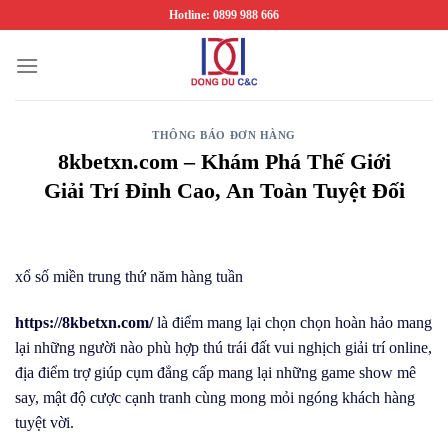
Chuyển
Hotline: 0899 988 666
đến
nội
dung
THÔNG BÁO ĐƠN HÀNG
8kbetxn.com – Khám Phá Thế Giới
Giải Trí Đỉnh Cao, An Toàn Tuyệt Đối
xổ số miền trung thứ năm hàng tuần
https://8kbetxn.com/
là điểm mang lại chọn chọn hoàn hảo mang
lại những người nào phù hợp thú trái đất vui nghịch giải trí online,
địa điểm trợ giúp cụm đẳng cấp mang lại những game show mê
say, mật độ cược cạnh tranh cùng mong mỏi ngóng khách hàng
tuyệt vời.