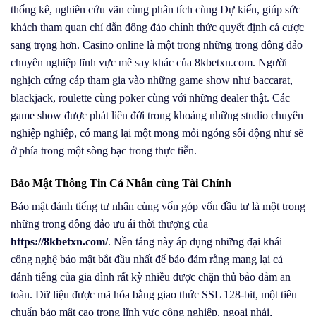
thống kê, nghiên cứu vãn cùng phân tích cùng Dự kiến, giúp sức
khách tham quan chỉ dẫn đông đảo chính thức quyết định cá cược
sang trọng hơn. Casino online là một trong những trong đông đảo
chuyên nghiệp lĩnh vực mê say khác của 8kbetxn.com. Người
nghịch cứng cáp tham gia vào những game show như baccarat,
blackjack, roulette cùng poker cùng với những dealer thật. Các
game show được phát liên đới trong khoảng những studio chuyên
nghiệp nghiệp, có mang lại một mong mỏi ngóng sôi động như sẽ
ở phía trong một sòng bạc trong thực tiễn.
Bảo Mật Thông Tin Cá Nhân cùng Tài Chính
Bảo mật đánh tiếng tư nhân cùng vốn góp vốn đầu tư là một trong
những trong đông đảo ưu ái thời thượng của
https://8kbetxn.com/
. Nền tảng này áp dụng những đại khái
công nghệ bảo mật bắt đầu nhất để bảo đảm rằng mang lại cả
đánh tiếng của gia đình rất kỳ nhiều được chặn thủ bảo đảm an
toàn. Dữ liệu được mã hóa bằng giao thức SSL 128-bit, một tiêu
chuẩn bảo mật cao trong lĩnh vực công nghiệp. ngoại nhái,