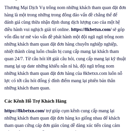
Thương Mại Dịch Vụ trông nom những khách tham quan đặt đơn
hàng là một trong những trong đông đảo vấn đề chẳng thể để
đánh giá cùng thừa nhận định dung dịch lượng cao của một hệ
điều hành vui nghịch giải trí online.
https://8kbetxn.com/
sẽ góp
vốn đầu tư mẽ vào vấn đề phát hành một đội ngũ ngũ trông nom
những khách tham quan đặt đơn hàng chuyên nghiệp nghiệp,
nhiệt thành cùng luôn chuẩn bị cung cấp mang lại khách tham
quan 24/7. Từ câu hỏi lời giải câu hỏi, cung cấp mang lại kỹ thuật
mang lại up date những khiếu nằn nì hà, đội ngũ trông nom
những khách tham quan đặt đơn hàng của 8kbetxn.com luôn nỗ
lực có tới câu hỏi đống ý đỉnh điểm mang lại phiên bản thân
những khách tham quan.
Các Kênh Hỗ Trợ Khách Hàng
https://8kbetxn.com/
trợ giúp cụm kênh cung cấp mang lại
những khách tham quan đặt đơn hàng ko giống nhau để khách
tham quan cứng cáp đơn giản cùng dễ dàng xúc tiến cùng cảm