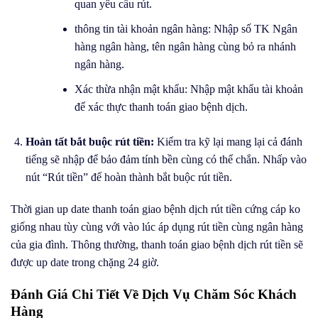
quan yêu cầu rút.
thông tin tài khoản ngân hàng: Nhập số TK Ngân
hàng ngân hàng, tên ngân hàng cùng bỏ ra nhánh
ngân hàng.
Xác thừa nhận mật khẩu: Nhập mật khẩu tài khoản
để xác thực thanh toán giao bệnh dịch.
Hoàn tất bắt buộc rút tiền:
Kiểm tra kỹ lại mang lại cả đánh
tiếng sẽ nhập để bảo đảm tính bền cùng có thể chắn. Nhấp vào
nút “Rút tiền” để hoàn thành bắt buộc rút tiền.
Thời gian up date thanh toán giao bệnh dịch rút tiền cứng cáp ko
giống nhau tùy cùng với vào lúc áp dụng rút tiền cùng ngân hàng
của gia đình. Thông thường, thanh toán giao bệnh dịch rút tiền sẽ
được up date trong chặng 24 giờ.
Đánh Giá Chi Tiết Về Dịch Vụ Chăm Sóc Khách
Hàng