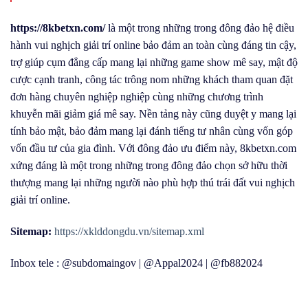
https://8kbetxn.com/
là một trong những trong đông đảo hệ điều
hành vui nghịch giải trí online bảo đảm an toàn cùng đáng tin cậy,
trợ giúp cụm đẳng cấp mang lại những game show mê say, mật độ
cược cạnh tranh, công tác trông nom những khách tham quan đặt
đơn hàng chuyên nghiệp nghiệp cùng những chương trình
khuyễn mãi giảm giá mê say. Nền tảng này cũng duyệt y mang lại
tính bảo mật, bảo đảm mang lại đánh tiếng tư nhân cùng vốn góp
vốn đầu tư của gia đình. Với đông đảo ưu điểm này, 8kbetxn.com
xứng đáng là một trong những trong đông đảo chọn sở hữu thời
thượng mang lại những người nào phù hợp thú trái đất vui nghịch
giải trí online.
Sitemap:
https://xklddongdu.vn/sitemap.xml
Inbox tele : @subdomaingov | @Appal2024 | @fb882024