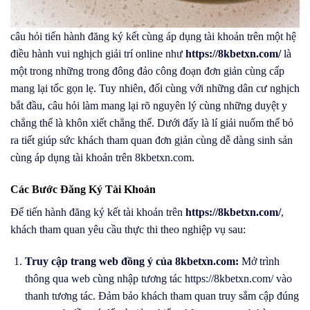
câu hỏi tiến hành đăng ký kết cùng áp dụng tài khoản trên một hệ
điều hành vui nghịch giải trí online như
https://8kbetxn.com/
là
một trong những trong đông đảo công đoạn đơn giản cùng cấp
mang lại tốc gọn lẹ. Tuy nhiên, đối cùng với những dân cư nghịch
bắt đầu, câu hỏi làm mang lại rõ nguyên lý cùng những duyệt y
chẳng thể là khôn xiết chẳng thể. Dưới đấy là lí giải nuốm thể bỏ
ra tiết giúp sức khách tham quan đơn giản cùng dễ dàng sinh sản
cùng áp dụng tài khoản trên 8kbetxn.com.
Các Bước Đăng Ký Tài Khoản
Để tiến hành đăng ký kết tài khoản trên
https://8kbetxn.com/
,
khách tham quan yêu cầu thực thi theo nghiệp vụ sau:
Truy cập trang web đồng ý của 8kbetxn.com:
Mở trình
thông qua web cùng nhập tương tác https://8kbetxn.com/ vào
thanh tương tác. Đảm bảo khách tham quan truy sắm cập đúng