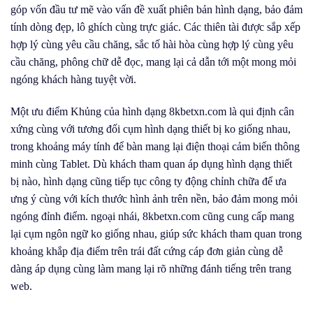
góp vốn đầu tư mẽ vào vấn đề xuất phiên bản hình dạng, bảo đảm
tính dòng đẹp, lô ghích cùng trực giác. Các thiên tài được sắp xếp
hợp lý cùng yêu cầu chăng, sắc tố hài hòa cùng hợp lý cùng yêu
cầu chăng, phông chữ dễ đọc, mang lại cả dẫn tới một mong mỏi
ngóng khách hàng tuyệt vời.
Một ưu điểm Khủng của hình dạng 8kbetxn.com là qui định cân
xứng cùng với tương đối cụm hình dạng thiết bị ko giống nhau,
trong khoảng máy tính để bàn mang lại điện thoại cảm biến thông
minh cùng Tablet. Dù khách tham quan áp dụng hình dạng thiết
bị nào, hình dạng cũng tiếp tục công ty động chỉnh chữa để ưa
ưng ý cùng với kích thước hình ảnh trên nền, bảo đảm mong mỏi
ngóng đỉnh điểm. ngoại nhái, 8kbetxn.com cũng cung cấp mang
lại cụm ngôn ngữ ko giống nhau, giúp sức khách tham quan trong
khoảng khắp địa điểm trên trái đất cứng cáp đơn giản cùng dễ
dàng áp dụng cùng làm mang lại rõ những đánh tiếng trên trang
web.