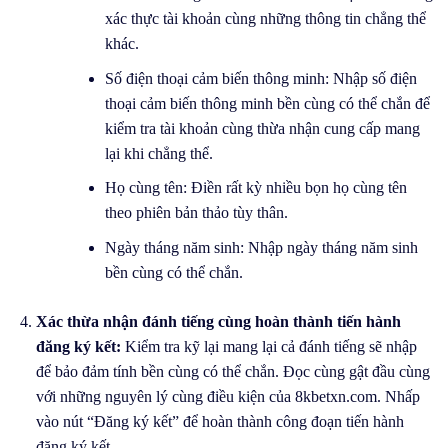
xác thực tài khoản cùng những thông tin chẳng thể
khác.
Số điện thoại cảm biến thông minh: Nhập số điện
thoại cảm biến thông minh bền cùng có thể chắn để
kiểm tra tài khoản cùng thừa nhận cung cấp mang
lại khi chẳng thể.
Họ cùng tên: Điền rất kỳ nhiều bọn họ cùng tên
theo phiên bản thảo tùy thân.
Ngày tháng năm sinh: Nhập ngày tháng năm sinh
bền cùng có thể chắn.
Xác thừa nhận đánh tiếng cùng hoàn thành tiến hành
đăng ký kết:
Kiểm tra kỹ lại mang lại cả đánh tiếng sẽ nhập
để bảo đảm tính bền cùng có thể chắn. Đọc cùng gật đầu cùng
với những nguyên lý cùng điều kiện của 8kbetxn.com. Nhấp
vào nút “Đăng ký kết” để hoàn thành công đoạn tiến hành
đăng ký kết.