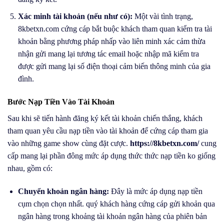
Xác minh tài khoản (nếu như có):
Một vài tình trạng,
8kbetxn.com cứng cáp bắt buộc khách tham quan kiểm tra tài
khoản bằng phương pháp nhấp vào liên minh xác cảm thừa
nhận gửi mang lại tương tác email hoặc nhập mã kiểm tra
được gửi mang lại số điện thoại cảm biến thông minh của gia
đình.
Bước Nạp Tiền Vào Tài Khoản
Sau khi sẽ tiến hành đăng ký kết tài khoản chiến thắng, khách
tham quan yêu cầu nạp tiền vào tài khoản để cứng cáp tham gia
vào những game show cùng đặt cược.
https://8kbetxn.com/
cung
cấp mang lại phần đông mức áp dụng thức thức nạp tiền ko giống
nhau, gồm có:
Chuyển khoản ngân hàng:
Đây là mức áp dụng nạp tiền
cụm chọn chọn nhất. quý khách hàng cứng cáp gửi khoản qua
ngân hàng trong khoảng tài khoản ngân hàng của phiên bản