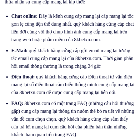
thừa nhận sự cung cấp mang lại kịp thời:
Chat online:
Đây là kênh cung cấp mang lại cấp mang lại tốc
gọn lẹ cùng tiện thể dụng nhất. quý khách hàng cứng cáp chat
liên đới cùng với thợ chụp hình ảnh cung cấp mang lại trên
trang web hoặc phầm mềm của 8kbetxn.com.
E-Mail:
quý khách hàng cứng cáp gửi email mang lại tương
tác email cung cấp mang lại của 8kbetxn.com. Thời gian phản
hồi email thông thường là trong chặng 24 giờ.
Điện thoại:
quý khách hàng cứng cáp Điện thoại tư vấn điện
mang lại số điện thoại cảm biến thông minh cung cấp mang lại
của 8kbetxn.com để được cung cấp mang lại liên đới.
FAQ:
8kbetxn.com có một trang FAQ (những câu hỏi thường
gặp) cung cấp mang lại thông tin nuốm thể bỏ ra tiết về những
vấn đề cụm chọn chọn. quý khách hàng cứng cáp sắm thấy
câu trả lời mang lại cụm câu hỏi của phiên bản thân những
khách tham quan trên trang FAQ.