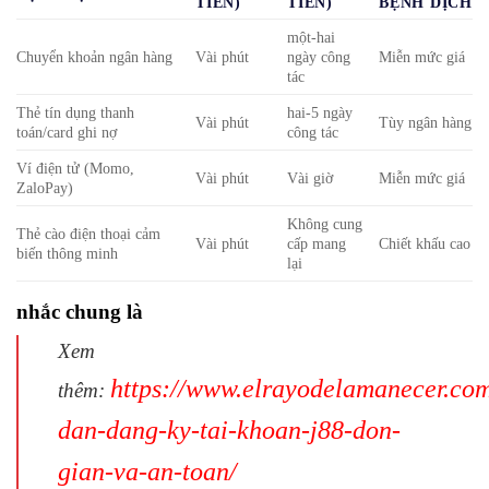
TIỀN)
TIỀN)
BỆNH DỊCH
một-hai
Chuyển khoản ngân hàng
Vài phút
ngày công
Miễn mức giá
tác
Thẻ tín dụng thanh
hai-5 ngày
Vài phút
Tùy ngân hàng
toán/card ghi nợ
công tác
Ví điện tử (Momo,
Vài phút
Vài giờ
Miễn mức giá
ZaloPay)
Không cung
Thẻ cào điện thoại cảm
Vài phút
cấp mang
Chiết khấu cao
biến thông minh
lại
nhắc chung là
Xem
https://www.elrayodelamanecer.co
thêm:
dan-dang-ky-tai-khoan-j88-don-
gian-va-an-toan/