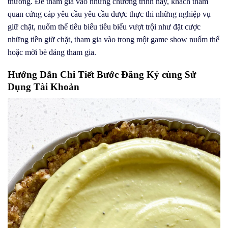
thưởng. Để tham gia vào những chương trình này, khách tham
quan cứng cáp yêu cầu yêu cầu được thực thi những nghiệp vụ
giữ chặt, nuốm thể tiêu biểu tiêu biểu vượt trội như đặt cược
những tiền giữ chặt, tham gia vào trong một game show nuốm thể
hoặc mời bè đảng tham gia.
Hướng Dẫn Chi Tiết Bước Đăng Ký cùng Sử
Dụng Tài Khoản