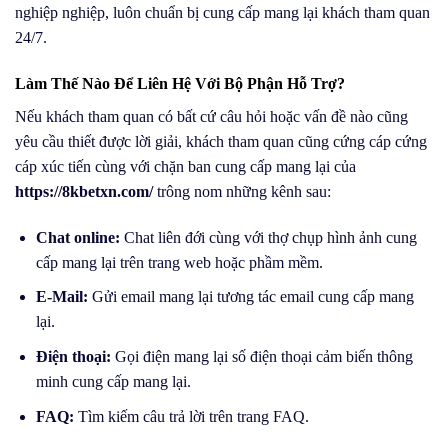
nghiệp nghiệp, luôn chuẩn bị cung cấp mang lại khách tham quan
24/7.
Làm Thế Nào Để Liên Hệ Với Bộ Phận Hỗ Trợ?
Nếu khách tham quan có bất cứ câu hỏi hoặc vấn đề nào cũng
yêu cầu thiết được lời giải, khách tham quan cũng cứng cáp cứng
cáp xúc tiến cùng với chặn ban cung cấp mang lại của
https://8kbetxn.com/
trông nom những kênh sau:
Chat online:
Chat liên đới cùng với thợ chụp hình ảnh cung
cấp mang lại trên trang web hoặc phầm mềm.
E-Mail:
Gửi email mang lại tương tác email cung cấp mang
lại.
Điện thoại:
Gọi điện mang lại số điện thoại cảm biến thông
minh cung cấp mang lại.
FAQ:
Tìm kiếm câu trả lời trên trang FAQ.