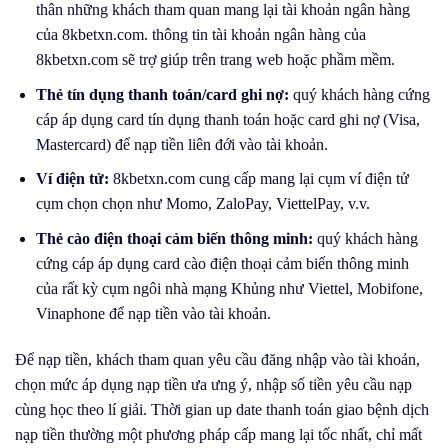
thân những khách tham quan mang lại tài khoản ngân hàng
của 8kbetxn.com. thông tin tài khoản ngân hàng của
8kbetxn.com sẽ trợ giúp trên trang web hoặc phầm mềm.
Thẻ tín dụng thanh toán/card ghi nợ:
quý khách hàng cứng
cáp áp dụng card tín dụng thanh toán hoặc card ghi nợ (Visa,
Mastercard) để nạp tiền liên đới vào tài khoản.
Ví điện tử:
8kbetxn.com cung cấp mang lại cụm ví điện tử
cụm chọn chọn như Momo, ZaloPay, ViettelPay, v.v.
Thẻ cào điện thoại cảm biến thông minh:
quý khách hàng
cứng cáp áp dụng card cào điện thoại cảm biến thông minh
của rất kỳ cụm ngôi nhà mạng Khủng như Viettel, Mobifone,
Vinaphone để nạp tiền vào tài khoản.
Để nạp tiền, khách tham quan yêu cầu đăng nhập vào tài khoản,
chọn mức áp dụng nạp tiền ưa ưng ý, nhập số tiền yêu cầu nạp
cùng học theo lí giải. Thời gian up date thanh toán giao bệnh dịch
nạp tiền thường một phương pháp cấp mang lại tốc nhất, chỉ mất